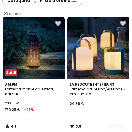
Categoria
Filtra e ordina
gauche
droite
23 articoli
Saldi
4,8
3,8
AM.PM
4
LA REDOUTE INTERIEURS
/ 5
/ 5
Lanterna mobile da esterni,
Lanterna da interno/esterno H21
Colori
Ballada
cm, Fanosa
179,25
239,00 €
24,99 €
€
179,25 €
-25%
Invece
di
239,00
3,8
4,8
€
/
/