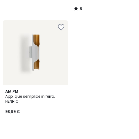
5
/
5
AM.PM
Applique semplice in ferro,
HENRIO
98,99 €