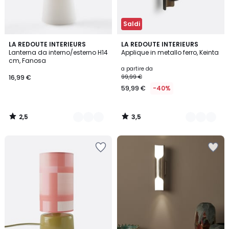
Saldi
2,5
3,5
3
LA REDOUTE INTERIEURS
2
LA REDOUTE INTERIEURS
/ 5
/ 5
Lanterna da interno/esterno H14
Applique in metallo ferro, Keinta
Colori
Colori
cm, Fanosa
a partire da
16,99 €
99,99 €
59,99 €
-40%
2,5
3,5
/
/
5
5