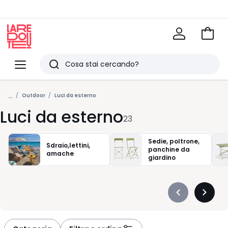
Vai
al
La
carrel
Redoute
Menu
Ricerca
Ultimi
...
articoli
Outdoor
Luci da esterno
Luci da esterno
visti
23
Sedie, poltrone,
Sdraio,lettini,
panchine da
amache
giardino
Précédent
Suivan
-
-
défiler
défiler
à
à