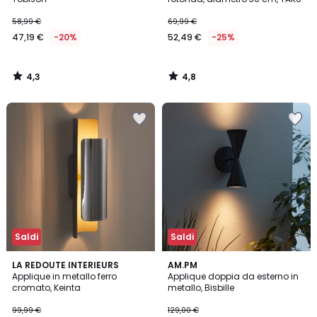
58,99 €
69,99 €
47,19 €
-20%
52,49 €
-25%
4,3
4,8
/
/
5
5
Saldi
Saldi
3
5
LA REDOUTE INTERIEURS
AM.PM
/
/
Applique in metallo ferro
Applique doppia da esterno in
5
5
cromato, Keinta
metallo, Bisbille
99,99 €
129,00 €