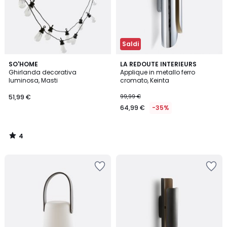
Saldi
4
SO'HOME
LA REDOUTE INTERIEURS
/
Ghirlanda decorativa
Applique in metallo ferro
5
luminosa, Masti
cromato, Keinta
51,99 €
99,99 €
64,99 €
-35%
4
/
5