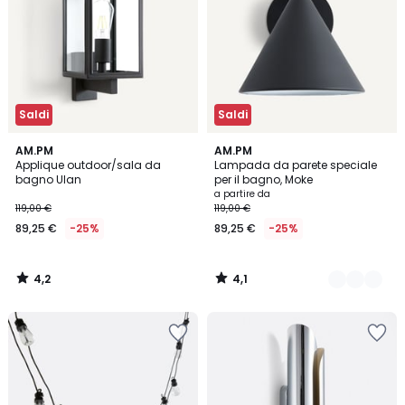
Saldi
Saldi
4,2
4,1
AM.PM
3
AM.PM
/ 5
/ 5
Applique outdoor/sala da
Lampada da parete speciale
Colori
bagno Ulan
per il bagno, Moke
a partire da
119,00 €
119,00 €
89,25 €
-25%
89,25 €
-25%
4,2
4,1
/
/
5
5