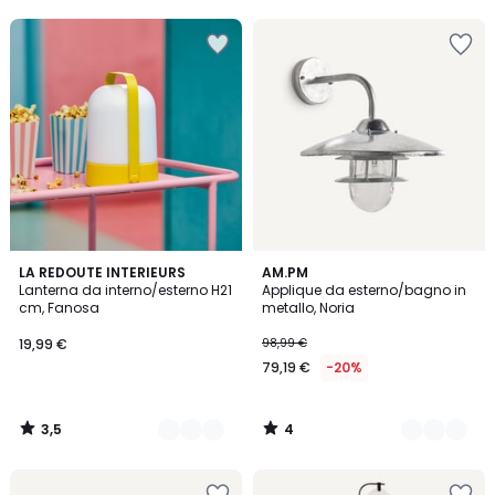
5
5
25%
di
sconto
applicato.
3,5
4
3
LA REDOUTE INTERIEURS
2
AM.PM
/ 5
/
Lanterna da interno/esterno H21
Applique da esterno/bagno in
Colori
Colori
5
cm, Fanosa
metallo, Noria
19,99 €
98,99 €
79,19 €
-20%
3,5
4
/
/
5
5