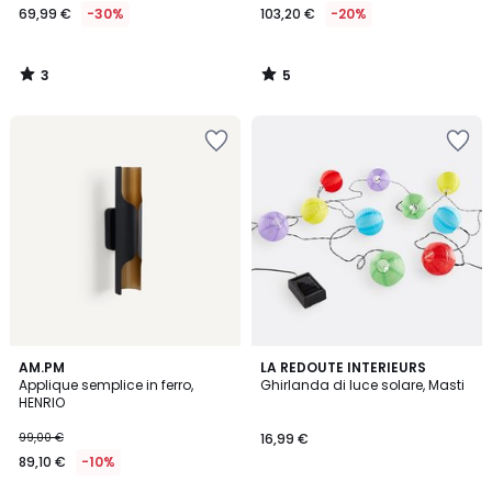
69,99 €
-30%
103,20 €
-20%
3
5
/
/
5
5
5
AM.PM
LA REDOUTE INTERIEURS
/
Applique semplice in ferro,
Ghirlanda di luce solare, Masti
5
HENRIO
99,00 €
16,99 €
89,10 €
-10%