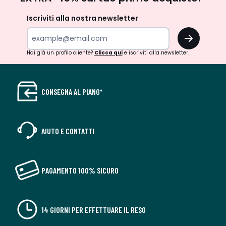
newsletter
Iscriviti alla nostra newsletter
OK
Hai già un profilo cliente?
Clicca qui
e iscriviti alla newsletter.
CONSEGNA AL PIANO*
AIUTO E CONTATTI
PAGAMENTO 100% SICURO
14 GIORNI PER EFFETTUARE IL RESO