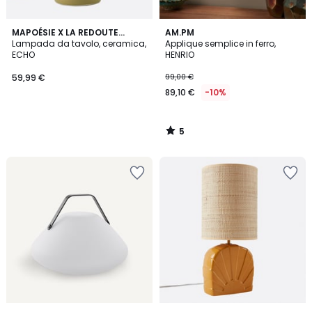
5
MAPOÉSIE X LA REDOUTE
AM.PM
/
INTÉRIEURS
Lampada da tavolo, ceramica,
Applique semplice in ferro,
5
ECHO
HENRIO
59,99 €
99,00 €
89,10 €
-10%
5
/
5