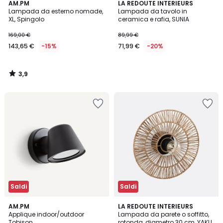
3,9
AM.PM
LA REDOUTE INTERIEURS
/ 5
Lampada da esterno nomade,
Lampada da tavolo in
XL, Spingolo
ceramica e rafia, SUNIA
169,00 €
89,99 €
143,65 €
-15%
71,99 €
-20%
3,9
/
5
Saldi
Saldi
4,3
4,8
AM.PM
LA REDOUTE INTERIEURS
/ 5
/ 5
Applique indoor/outdoor
Lampada da parete o soffitto,
Tobison
rotonda, diametro 30 cm, YAKU