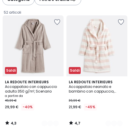
52 articoli
Saldi
Saldi
4,3
4,7
8
LA REDOUTE INTERIEURS
3
LA REDOUTE INTERIEURS
/ 5
/ 5
Accappatoio con cappuccio
Accappatoio neonato e
Colori
Colori
adulto 350 g/m², Scenario
bambino con cappuccio,
Prezzo
Moana
a partire da
49,99 €
39,99 €
a
29,99 €
-40%
21,99 €
-45%
partire
da
29,99
4,3
4,7
€
/
/
5
5