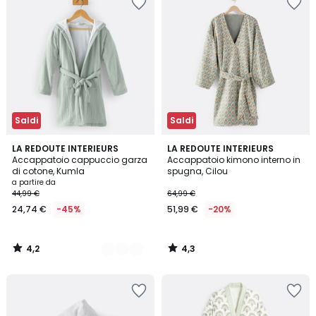
Saldi
Saldi
4,2
4,3
3
LA REDOUTE INTERIEURS
LA REDOUTE INTERIEURS
/ 5
/ 5
Accappatoio cappuccio garza
Accappatoio kimono interno in
Colori
di cotone, Kumla
spugna, Cilou
a partire da
44,99 €
64,99 €
24,74 €
-45%
51,99 €
-20%
4,2
4,3
/
/
5
5