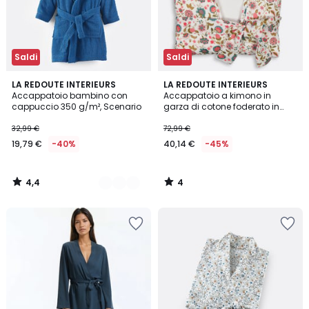
Saldi
Saldi
4,4
4
9
LA REDOUTE INTERIEURS
LA REDOUTE INTERIEURS
/ 5
/
Accappatoio bambino con
Accappatoio a kimono in
Colori
5
cappuccio 350 g/m², Scenario
garza di cotone foderato in
spugna, Shirley
32,99 €
72,99 €
19,79 €
-40%
40,14 €
-45%
4,4
4
/
/
5
5