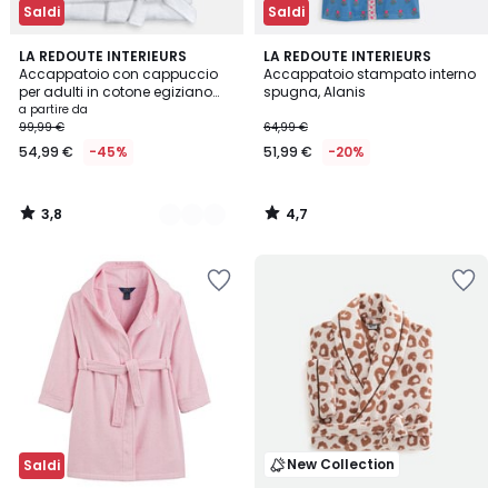
Saldi
Saldi
3,8
4,7
3
LA REDOUTE INTERIEURS
LA REDOUTE INTERIEURS
/ 5
/ 5
Accappatoio con cappuccio
Accappatoio stampato interno
Colori
per adulti in cotone egiziano
spugna, Alanis
400 g/m2, Kheops
a partire da
99,99 €
64,99 €
54,99 €
-45%
51,99 €
-20%
3,8
4,7
/
/
5
5
New Collection
Saldi