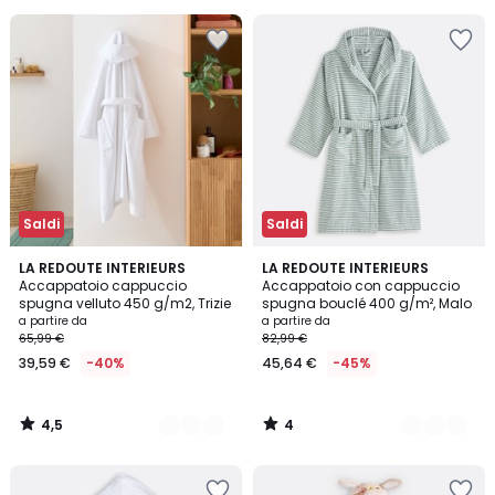
Invece
di
49,99
€
40%
di
sconto
applicato.
Saldi
Saldi
4,5
4
11
LA REDOUTE INTERIEURS
3
LA REDOUTE INTERIEURS
/ 5
/
Accappatoio cappuccio
Accappatoio con cappuccio
Colori
Colori
5
spugna velluto 450 g/m2, Trizie
spugna bouclé 400 g/m², Malo
a partire da
a partire da
65,99 €
82,99 €
39,59 €
-40%
45,64 €
-45%
4,5
4
/
/
5
5