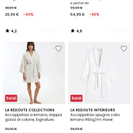
g/m2, Victor
a partire da
44,99 €
99,99 €
26,99 €
-40%
54,99 €
-45%
4,2
4,5
/
/
5
5
Saldi
Saldi
4,2
4,3
LA REDOUTE COLLECTIONS
7
LA REDOUTE INTERIEURS
/ 5
/ 5
Accappatoio a kimono, doppia
Accappatoio spugna collo
Colori
garza di cotone, Signature
kimono 450g/m², Haxel
MARGOT
39,99 €
56,99 €