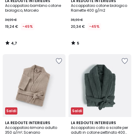
4,7
5
LA REDOUTE INTERIEURS
LA REDOUTE INTERIEURS
/ 5
/
Accappatoio bambino cotone
Accappatoio cotone biologico
5
biologico, Marcelo
Rainette 400 g/m2
34,99 €
36,99 €
19,24 €
-45%
20,34 €
-45%
4,7
5
/
/
5
5
Saldi
Saldi
4,2
4,5
4
LA REDOUTE INTERIEURS
3
LA REDOUTE INTERIEURS
/ 5
/ 5
Accappatoio kimono adulto
Accappatoio collo a scialle per
Colori
Colori
350 g/m², Scenario
adulti in cotone pettinato 400