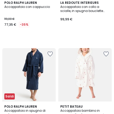
POLO RALPH LAUREN
LA REDOUTE INTERIEURS
Accappatoio con cappuccio
Accappatoio con collo a
scialle, in spugna bouclette
400g, ZANI
119,00 €
99,99 €
77,35 €
-35%
Saldi
4,7
POLO RALPH LAUREN
PETIT BATEAU
/ 5
Accappatoio in spugna di
Accappatoio bambino in