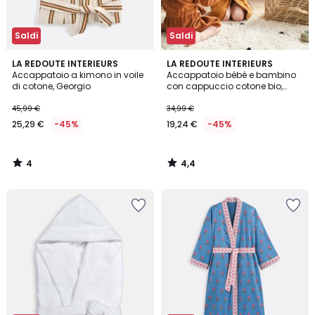
Saldi
Saldi
4
4,4
LA REDOUTE INTERIEURS
LA REDOUTE INTERIEURS
/
/ 5
Accappatoio a kimono in voile
Accappatoio bébé e bambino
5
di cotone, Georgio
con cappuccio cotone bio,
Serge
45,99 €
34,99 €
25,29 €
-45%
19,24 €
-45%
4
4,4
/
/
5
5