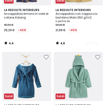
Saldi
Saldi
4,4
4,8
LA REDOUTE INTERIEURS
4
LA REDOUTE INTERIEURS
/ 5
/ 5
Accappatoio kimono in voile di
Accappatoio con cappuccio
Colori
cotone, Kalang
bambino Malo 360 g/m2
a partire da
45,99 €
39,99 €
25,29 €
-45%
21,99 €
-45%
4,4
4,8
/
/
5
5
Saldi
Saldi