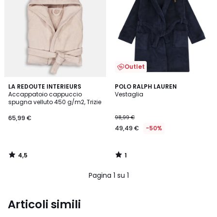
Outlet
4,5
1
LA REDOUTE INTERIEURS
POLO RALPH LAUREN
/ 5
/
Accappatoio cappuccio
Vestaglia
5
spugna velluto 450 g/m2, Trizie
65,99 €
98,99 €
49,49 €
-50%
4,5
1
/
/
5
5
Pagina 1 su 1
Articoli simili