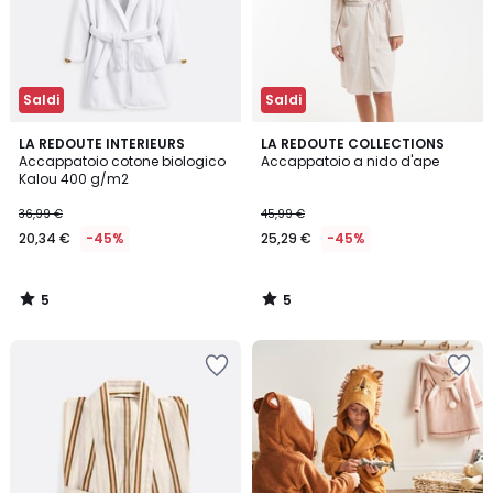
Saldi
Saldi
5
5
LA REDOUTE INTERIEURS
LA REDOUTE COLLECTIONS
/
/
Accappatoio cotone biologico
Accappatoio a nido d'ape
5
5
Kalou 400 g/m2
36,99 €
45,99 €
20,34 €
-45%
25,29 €
-45%
5
5
/
/
5
5