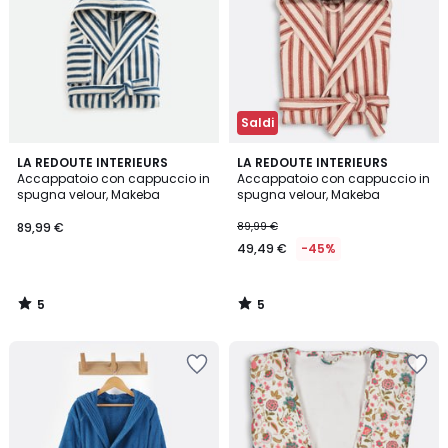
Saldi
5
5
LA REDOUTE INTERIEURS
LA REDOUTE INTERIEURS
/
/
Accappatoio con cappuccio in
Accappatoio con cappuccio in
5
5
spugna velour, Makeba
spugna velour, Makeba
89,99 €
89,99 €
49,49 €
-45%
5
5
/
/
5
5