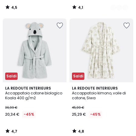
4,5
4,1
/
/
5
5
Saldi
Saldi
4,7
4,8
LA REDOUTE INTERIEURS
LA REDOUTE INTERIEURS
/ 5
/ 5
Accappatoio cotone biologico
Accappatoio kimono, voile di
Koala 400 g/m2
cotone, Siwa
36,99 €
45,99 €
20,34 €
-45%
25,29 €
-45%
4,7
4,8
/
/