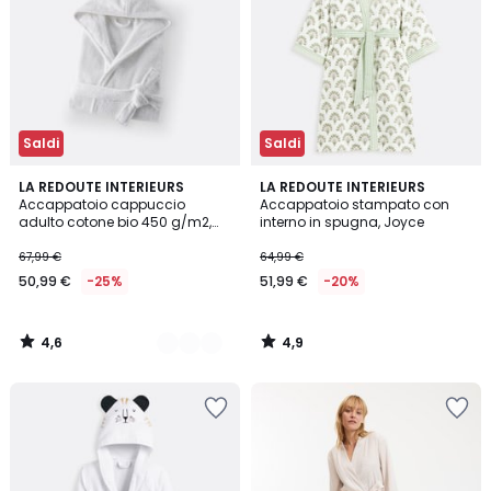
Saldi
Saldi
4,6
4,9
4
LA REDOUTE INTERIEURS
LA REDOUTE INTERIEURS
/ 5
/ 5
Accappatoio cappuccio
Accappatoio stampato con
Colori
adulto cotone bio 450 g/m2,
interno in spugna, Joyce
Ismo
67,99 €
64,99 €
50,99 €
-25%
51,99 €
-20%
4,6
4,9
/
/
5
5