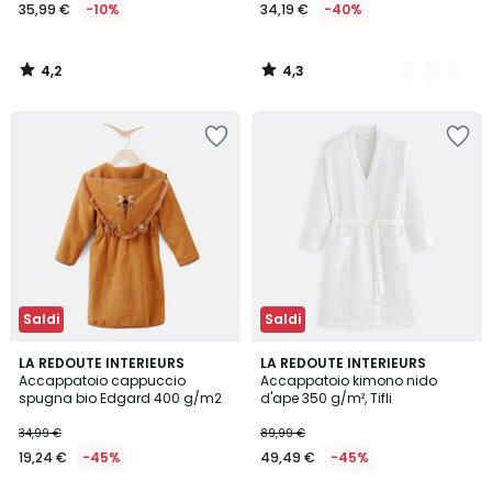
35,99 €
-10%
34,19 €
-40%
4,2
4,3
/
/
5
5
Saldi
Saldi
4,5
4,1
LA REDOUTE INTERIEURS
3
LA REDOUTE INTERIEURS
/ 5
/ 5
Accappatoio cappuccio
Accappatoio kimono nido
Colori
spugna bio Edgard 400 g/m2
d'ape 350 g/m², Tifli
34,99 €
89,99 €
19,24 €
-45%
49,49 €
-45%