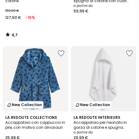
cotone
spugna di cotone con cuori
ricamati
a partire da
150,00 €
59,99 €
127,50 €
-15%
4,7
/
5
New Collection
New Collection
LA REDOUTE COLLECTIONS
LA REDOUTE INTERIEURS
Accappatoio con cappuccio in
Accappatoio per neonato in
pile, con motivo con dinosauri
garza di cotone e spugna
bouclette 380g, SCACCO
a partire da
25,99 €
29,99 €