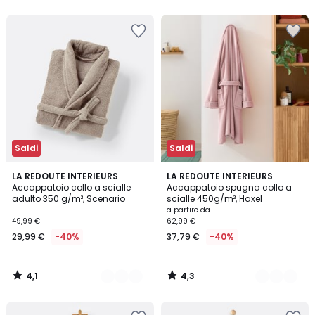
5
5
Saldi
Saldi
4,1
4,3
5
LA REDOUTE INTERIEURS
9
LA REDOUTE INTERIEURS
/ 5
/ 5
Accappatoio collo a scialle
Accappatoio spugna collo a
Colori
Colori
adulto 350 g/m², Scenario
scialle 450g/m², Haxel
a partire da
49,99 €
62,99 €
29,99 €
-40%
37,79 €
-40%
4,1
4,3
/
/
5
5