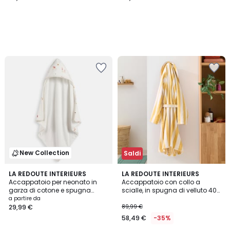
New Collection
Saldi
5
LA REDOUTE INTERIEURS
2
LA REDOUTE INTERIEURS
/
Accappatoio per neonato in
Accappatoio con collo a
Colori
5
garza di cotone e spugna
scialle, in spugna di velluto 400
bouclette 380g, CHATEAU
g, DANI
a partire da
LICORNE
29,99 €
89,99 €
58,49 €
-35%