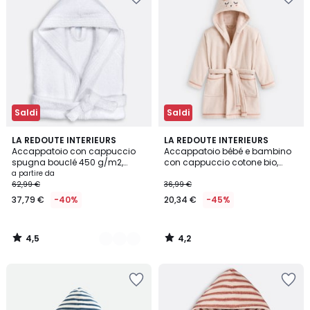
Saldi
Saldi
4,5
4,2
10
LA REDOUTE INTERIEURS
LA REDOUTE INTERIEURS
/ 5
/ 5
Accappatoio con cappuccio
Accappatoio bébé e bambino
Colori
spugna bouclé 450 g/m2,
con cappuccio cotone bio,
Haxel
Florence
a partire da
62,99 €
36,99 €
37,79 €
-40%
20,34 €
-45%
4,5
4,2
/
/
5
5