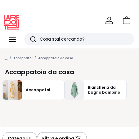
Vai
al
La
carrel
Redoute
Menu
Ricerca
Ultimi
...
articoli
Accappatoi
Accappatoio da casa
visti
Accappatoio da casa
Biancheria da
Accappatoi
bagno bambino
Categoria
Filtra e ordina