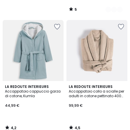
5
/
5
4,2
4,5
LA REDOUTE INTERIEURS
LA REDOUTE INTERIEURS
/ 5
/ 5
Accappatoio cappuccio garza
Accappatoio collo a scialle per
di cotone, Kumla
adulti in cotone pettinato 400
g/m2, Victor
44,99 €
99,99 €
4,2
4,5
/
/