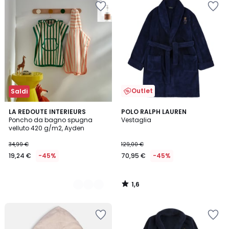
Outlet
Saldi
1,6
2
LA REDOUTE INTERIEURS
POLO RALPH LAUREN
/
Poncho da bagno spugna
Vestaglia
Colori
5
velluto 420 g/m2, Ayden
34,99 €
129,00 €
19,24 €
-45%
70,95 €
-45%
1,6
/
5