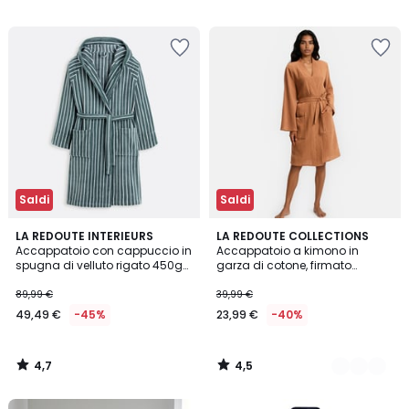
5
5
Saldi
Saldi
4,7
4,5
LA REDOUTE INTERIEURS
2
LA REDOUTE COLLECTIONS
/ 5
/ 5
Accappatoio con cappuccio in
Accappatoio a kimono in
Colori
spugna di velluto rigato 450g
garza di cotone, firmato
Bagno
MARGOT
89,99 €
39,99 €
49,49 €
-45%
23,99 €
-40%
4,7
4,5
/
/
5
5