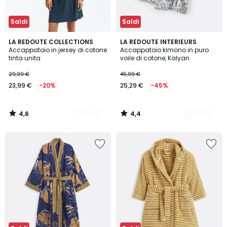
Saldi
Saldi
4,6
4,4
2
LA REDOUTE COLLECTIONS
2
LA REDOUTE INTERIEURS
/ 5
/ 5
Accappatoio in jersey di cotone
Accappatoio kimono in puro
Colori
Colori
tinta unita
voile di cotone, Kalyan
29,99 €
45,99 €
23,99 €
-20%
25,29 €
-45%
4,6
4,4
/
/
5
5