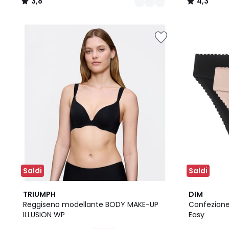
3,8
4,3
/
/
5
5
Saldi
Saldi
3
2,8
TRIUMPH
DIM
Colori
/ 5
Reggiseno modellante BODY MAKE-UP
Confezione
ILLUSION WP
Easy