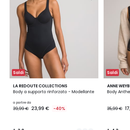
Saldi
Saldi
2
3,8
4,3
LA REDOUTE COLLECTIONS
ANNE WEY
Colori
/ 5
/ 5
Body a supporto rinforzato - Modellante
Body Anthea
a partire da
23,99 €
17
39,99 €
-40%
35,99 €