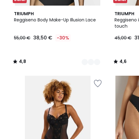
2
4,8
2
4,6
TRIUMPH
TRIUMPH
Colori
/ 5
Colori
/ 5
Reggiseno Body Make-Up Illusion Lace
Reggiseno 
touch
38,50
38,50 €
3
55,00 €
-30%
45,00 €
€
Invece
di
55,00
4,8
4,6
€
/
/
30%
5
5
di
sconto
applicato.