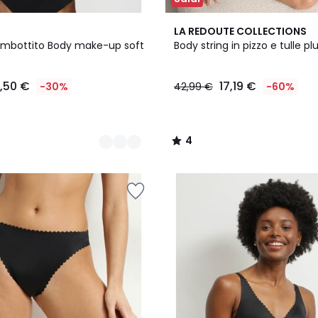
4
LA REDOUTE COLLECTIONS
/
imbottito Body make-up soft
Body string in pizzo e tulle p
5
1,50 €
17,19 €
-30%
42,99 €
-60%
4
/
5