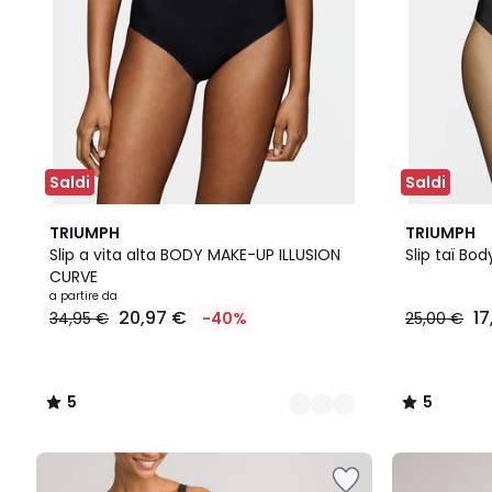
Saldi
Saldi
3
5
5
TRIUMPH
TRIUMPH
Colori
/
/
Slip a vita alta BODY MAKE-UP ILLUSION
Slip taï Bo
5
5
CURVE
a partire da
20,97 €
17
34,95 €
-40%
25,00 €
5
5
/
/
5
5