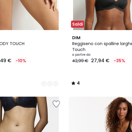
Saldi
3
4
DIM
Colori
/
BODY TOUCH
Reggiseno con spalline largh
5
Touch
a partire da
,49 €
27,94 €
-10%
42,99 €
-35%
4
/
5