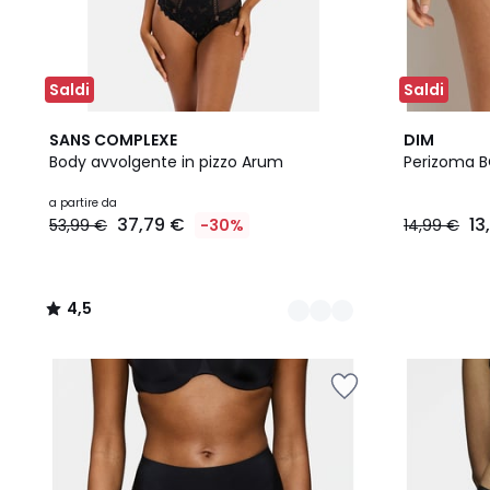
Saldi
Saldi
2
4,5
2
SANS COMPLEXE
DIM
Colori
/ 5
Colori
Body avvolgente in pizzo Arum
Perizoma 
a partire da
37,79 €
13
53,99 €
-30%
14,99 €
4,5
/
5