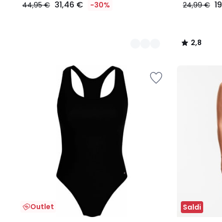
31,46 €
1
44,95 €
-30%
24,99 €
2,8
/
5
Outlet
Saldi