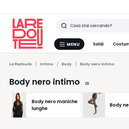
Ricerca
Ultimi
Saldi
Costum
MENU
Menu
articoli
La
Redoute
visti
La Redoute
Intimo
Body
Body nero intimo
Body nero intimo
28
Body nero maniche
Body ne
lunghe