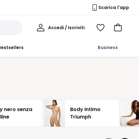
Scarica l'app
Il
Accedi / Iscriviti
Voir
Vai
Mio
ma
al
Profilo
wishlist
carrello
Bestsellers
Business
y nero senza
Body intimo
line
Triumph