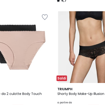
4,7
/
5
Saldi
2
4,4
TRIUMPH
Colori
/ 5
 da 2 culotte Body Touch
Shorty Body Make-Up Illusion
a partire da