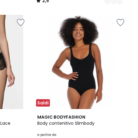
2,5
/
5
Saldi
2
3,5
MAGIC BODYFASHION
Colori
/ 5
 Lace
Body contenitivo Slimbody
a partire da