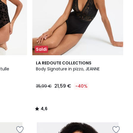
Saldi
4,6
LA REDOUTE COLLECTIONS
/ 5
tulle
Body Signature in pizzo, JEANNE
21,59 €
35,99 €
-40%
4,6
/
5