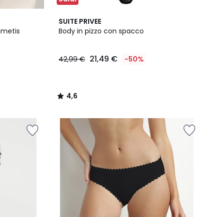
4,6
SUITE PRIVEE
/ 5
lumetis
Body in pizzo con spacco
21,49 €
42,99 €
-50%
4,6
/
5