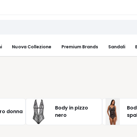
i
Nuova Collezione
Premium Brands
Sandali
Body in pizzo
Bod
ro donna
nero
spal