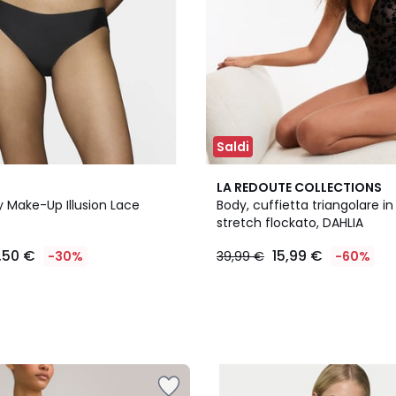
Saldi
LA REDOUTE COLLECTIONS
dy Make-Up Illusion Lace
Body, cuffietta triangolare in 
stretch flockato, DAHLIA
,50 €
15,99 €
-30%
39,99 €
-60%