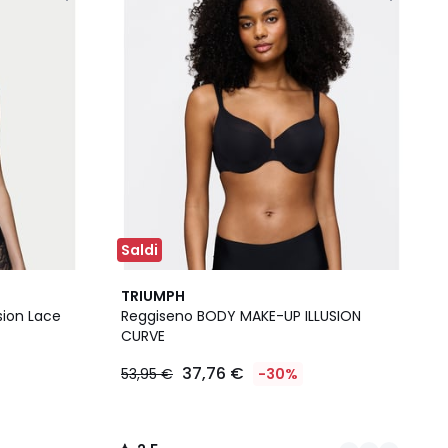
Saldi
3
2,5
TRIUMPH
Colori
/ 5
sion Lace
Reggiseno BODY MAKE-UP ILLUSION
CURVE
37,76 €
53,95 €
-30%