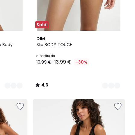
Saldi
3
4,6
DIM
Colori
/ 5
e Body
Slip BODY TOUCH
a partire da
13,99 €
19,99 €
-30%
4,6
/
5