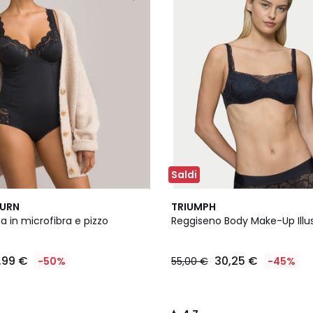
Saldi
4,7
BURN
TRIUMPH
/ 5
 in microfibra e pizzo
Reggiseno Body Make-Up Illu
,99 €
30,25 €
-50%
55,00 €
-45%