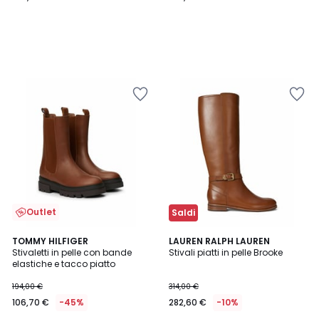
Outlet
Saldi
4,7
TOMMY HILFIGER
LAUREN RALPH LAUREN
/ 5
Stivaletti in pelle con bande
Stivali piatti in pelle Brooke
elastiche e tacco piatto
194,00 €
314,00 €
106,70 €
-45%
282,60 €
-10%