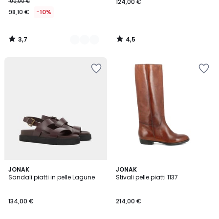
109,00 €
124,00 €
98,10 €
-10%
3,7
4,5
/
/
5
5
5
4,1
JONAK
JONAK
/
/ 5
Sandali piatti in pelle Lagune
Stivali pelle piatti 1137
5
134,00 €
214,00 €