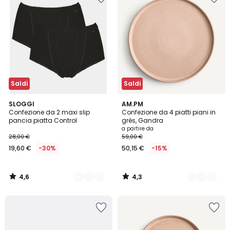
Saldi
Saldi
4,6
4,3
2
SLOGGI
2
AM.PM
/ 5
/ 5
Confezione da 2 maxi slip
Confezione da 4 piatti piani in
Colori
Colori
pancia piatta Control
grès, Gandra
a partire da
28,00 €
59,00 €
19,60 €
-30%
50,15 €
-15%
4,6
4,3
/
/
5
5