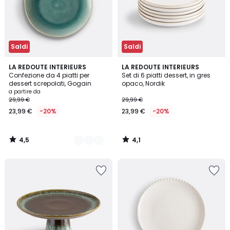
Saldi
Saldi
4,5
4,1
3
LA REDOUTE INTERIEURS
LA REDOUTE INTERIEURS
/ 5
/ 5
Confezione da 4 piatti per
Set di 6 piatti dessert, in gres
Colori
dessert screpolati, Gogain
opaco, Nordik
a partire da
29,99 €
29,99 €
23,99 €
-20%
23,99 €
-20%
4,5
4,1
/
/
5
5