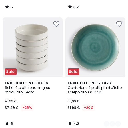
5
3,7
/
/
5
5
Saldi
Saldi
5
4,2
LA REDOUTE INTERIEURS
3
LA REDOUTE INTERIEURS
/
/ 5
Set di 6 piatti fondi in gres
Confezione 4 piatti piani effetto
Colori
5
maculato, Tecka
screpolato, GOGAIN
49,99 €
39,99 €
37,49 €
-25%
31,99 €
-20%
5
4,2
/
/