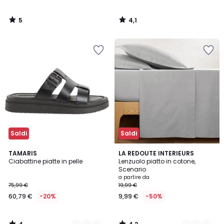
5
4,1
/
/
5
5
Saldi
Saldi
4
4,2
2
TAMARIS
21
LA REDOUTE INTERIEURS
/
/ 5
Ciabattine piatte in pelle
Lenzuolo piatto in cotone,
Colori
Colori
5
Scenario
a partire da
75,99 €
19,99 €
60,79 €
-20%
9,99 €
-50%