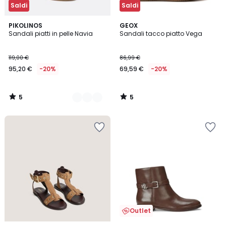
Saldi
Saldi
5
5
2
PIKOLINOS
GEOX
/
/
Sandali piatti in pelle Navia
Sandali tacco piatto Vega
Colori
5
5
119,00 €
86,99 €
95,20 €
-20%
69,59 €
-20%
5
5
/
/
5
5
Outlet