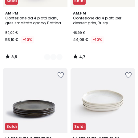
Saldi
Saldi
3,5
4,7
2
AM.PM
AM.PM
/ 5
/ 5
Confezione da 4 piatti piani,
Confezione da 4 piatti per
Colori
gres smaltato opaco, Battica
dessert grès, Rusty
59,00 €
48,99 €
53,10 €
-10%
44,09 €
-10%
3,5
4,7
/
/
5
5
Saldi
Saldi