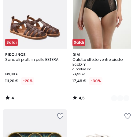
Saldi
Saldi
4
4,5
PIKOLINOS
3
DIM
/
/ 5
Sandali piatti in pelle BETERA
Culotte effetto ventre piatto
Colori
5
EcoDim
a partire da
139,00 €
24,99 €
111,20 €
-20%
17,49 €
-30%
4
4,5
/
/
5
5