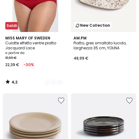
New Collection
Saldi
4,2
3
MISS MARY OF SWEDEN
AM.PM
/ 5
Culotte effetto ventre piatto
Piatto, gres smaltato lucido,
Colori
Jacquard Lace
larghezza 35 cm, YOUNA
a partire da
31,99 €
48,99 €
22,39 €
-30%
4,2
/
5