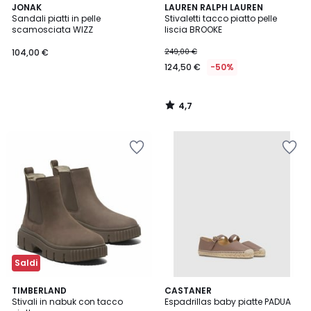
4,7
JONAK
LAUREN RALPH LAUREN
/ 5
Sandali piatti in pelle
Stivaletti tacco piatto pelle
scamosciata WIZZ
liscia BROOKE
104,00 €
249,00 €
124,50 €
-50%
4,7
/
5
Saldi
4,2
TIMBERLAND
CASTANER
/ 5
Stivali in nabuk con tacco
Espadrillas baby piatte PADUA