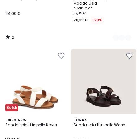
Colori
5
Maddalusia
a partire da
114,00 €
97,99 €
78,39 €
-20%
2
/
5
Saldi
3,7
4,5
3
PIKOLINOS
JONAK
/ 5
/ 5
Sandali piatti in pelle Navia
Sandali piatti in pelle Wash
Colori