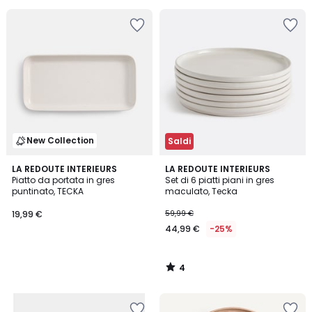
Invece
di
35,99
€
40%
di
sconto
applicato.
New Collection
Saldi
4
LA REDOUTE INTERIEURS
LA REDOUTE INTERIEURS
/
Piatto da portata in gres
Set di 6 piatti piani in gres
5
puntinato, TECKA
maculato, Tecka
19,99 €
59,99 €
44,99 €
-25%
4
/
5