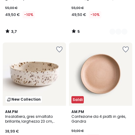
55,00 €
55,00 €
49,50 €
-10%
49,50 €
-10%
3,7
5
/
/
5
5
New Collection
Saldi
4,6
AM.PM
2
AM.PM
/ 5
Insalatiera, gres smaltato
Confezione da 4 piatti in grès,
Colori
brillante, larghezza 23 cm,
Gandra
YOUNA
38,99 €
59,00 €