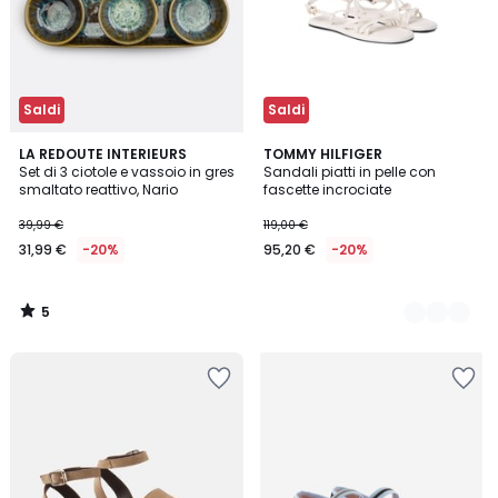
Saldi
Saldi
5
LA REDOUTE INTERIEURS
2
TOMMY HILFIGER
/
Set di 3 ciotole e vassoio in gres
Sandali piatti in pelle con
Colori
5
smaltato reattivo, Nario
fascette incrociate
39,99 €
119,00 €
31,99 €
-20%
95,20 €
-20%
5
/
5