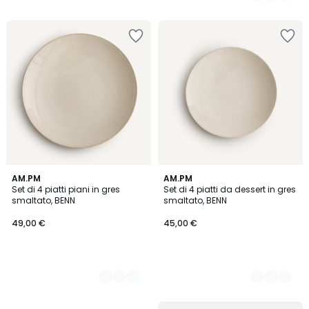
5
2
AM.PM
2
AM.PM
Set di 4 piatti piani in gres
Set di 4 piatti da dessert in gres
Colori
Colori
smaltato, BENN
smaltato, BENN
49,00 €
45,00 €