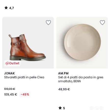
4,7
/
5
Outlet
5
JONAK
2
AM.PM
/
Stivaletti piatti in pelle Clea
Set di 4 piatti da pasta in gres
Colori
5
smaltato, BENN
199,00 €
48,99 €
109,45 €
-45%
5
/