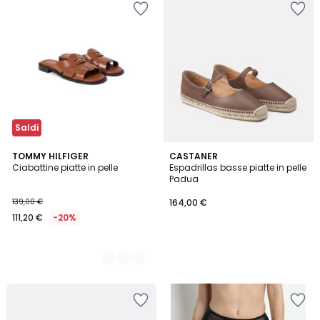
Saldi
2
TOMMY HILFIGER
CASTANER
Ciabattine piatte in pelle
Espadrillas basse piatte in pelle
Colori
Padua
139,00 €
164,00 €
111,20 €
-20%