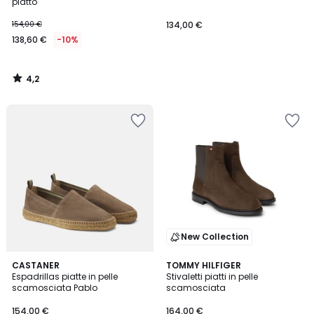
piatto
154,00 €
134,00 €
138,60 €
-10%
4,2
/
5
New Collection
CASTANER
TOMMY HILFIGER
Espadrillas piatte in pelle
Stivaletti piatti in pelle
scamosciata Pablo
scamosciata
154,00 €
164,00 €