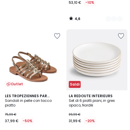
53,10 €
-10%
4,6
/
5
Outlet
Saldi
5
3,7
LES TROPEZIENNES PAR
LA REDOUTE INTERIEURS
/
/ 5
M.BELARBI
Sandali in pelle con tacco
Set di 6 piatti piani, in gres
5
piatto
opaco, Nordik
75,99 €
39,99 €
37,99 €
-50%
31,99 €
-20%