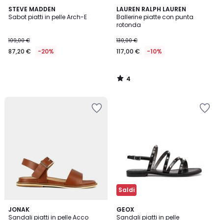
4
STEVE MADDEN
LAUREN RALPH LAUREN
/
Sabot piatti in pelle Arch-E
Ballerine piatte con punta
5
rotonda
109,00 €
130,00 €
87,20 €
-20%
117,00 €
-10%
4
/
5
Saldi
2
JONAK
2
GEOX
/
Sandali piatti in pelle Acco
Sandali piatti in pelle