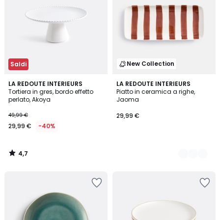
New Collection
Saldi
4,7
LA REDOUTE INTERIEURS
2
LA REDOUTE INTERIEURS
/ 5
Tortiera in gres, bordo effetto
Piatto in ceramica a righe,
Colori
perlato, Akoya
Jaoma
49,99 €
29,99 €
29,99 €
-40%
4,7
/
5