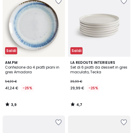
Saldi
Saldi
3,9
4,7
AM.PM
LA REDOUTE INTERIEURS
/ 5
/ 5
Confezione da 4 piatti piani in
Set di 6 piatti da dessert in gres
gres Amadora
maculato, Tecka
54,99 €
39,99 €
41,24 €
-25%
29,99 €
-25%
3,9
4,7
/
/
5
5