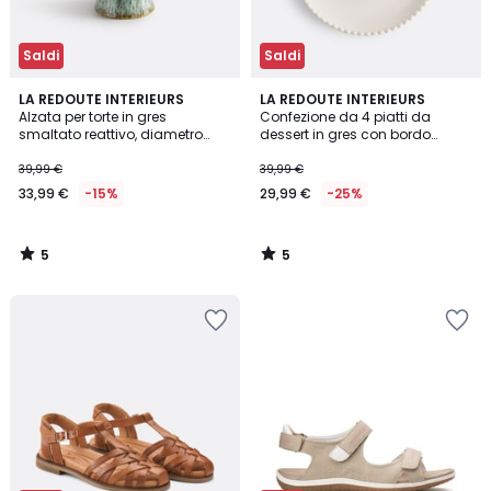
Saldi
Saldi
5
5
LA REDOUTE INTERIEURS
LA REDOUTE INTERIEURS
/
/
Alzata per torte in gres
Confezione da 4 piatti da
5
5
smaltato reattivo, diametro
dessert in gres con bordo
22,5 cm, Elissa
perlato, Akoya
39,99 €
39,99 €
33,99 €
-15%
29,99 €
-25%
5
5
/
/
5
5