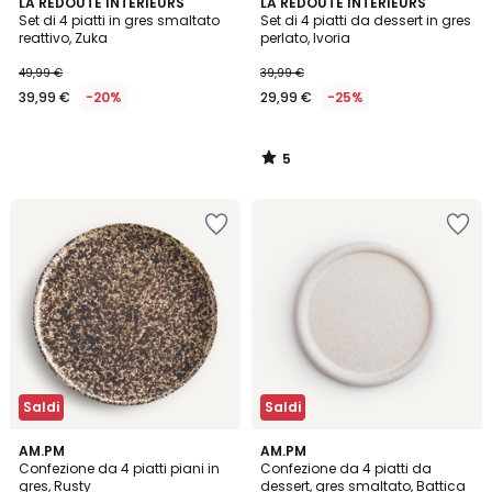
5
LA REDOUTE INTERIEURS
LA REDOUTE INTERIEURS
/
Set di 4 piatti in gres smaltato
Set di 4 piatti da dessert in gres
5
reattivo, Zuka
perlato, Ivoria
49,99 €
39,99 €
39,99 €
-20%
29,99 €
-25%
5
/
5
Saldi
Saldi
3,7
5
AM.PM
2
AM.PM
/ 5
/
Confezione da 4 piatti piani in
Confezione da 4 piatti da
Colori
5
gres, Rusty
dessert, gres smaltato, Battica