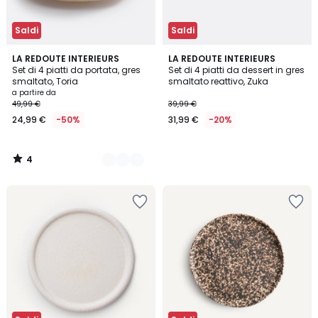
Saldi
Saldi
4
3
LA REDOUTE INTERIEURS
LA REDOUTE INTERIEURS
/
Set di 4 piatti da portata, gres
Set di 4 piatti da dessert in gres
Colori
5
smaltato, Toria
smaltato reattivo, Zuka
a partire da
49,99 €
39,99 €
24,99 €
-50%
31,99 €
-20%
4
/
5