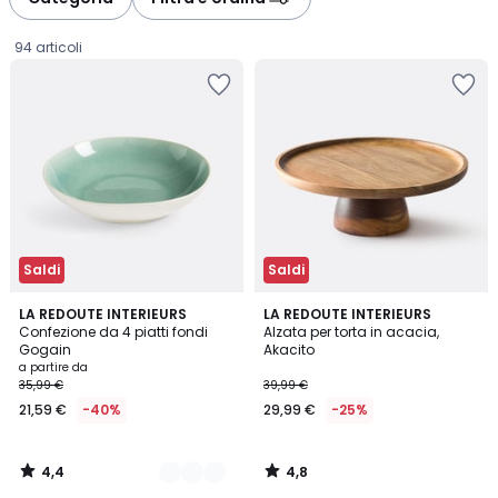
gauche
droite
94 articoli
Saldi
Saldi
4,4
4,8
3
LA REDOUTE INTERIEURS
LA REDOUTE INTERIEURS
/ 5
/ 5
Confezione da 4 piatti fondi
Alzata per torta in acacia,
Colori
Gogain
Akacito
Prezzo
a partire da
35,99 €
39,99 €
a
21,59 €
-40%
29,99 €
-25%
partire
da
21,59
4,4
4,8
€
/
/
5
5