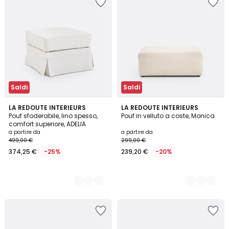
Saldi
Saldi
2
LA REDOUTE INTERIEURS
5
LA REDOUTE INTERIEURS
Pouf sfoderabile, lino spesso,
Pouf in velluto a coste, Monica
Colori
Colori
comfort superiore, ADELIA
a partire da
a partire da
499,00 €
299,00 €
374,25 €
-25%
239,20 €
-20%