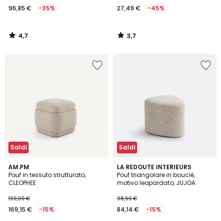
96,85 €
-35%
27,49 €
-45%
4,7
3,7
/
/
5
5
Saldi
Saldi
5
AM.PM
LA REDOUTE INTERIEURS
/
Pouf in tessuto strutturato,
Pouf triangolare in bouclé,
5
CLEOPHEE
motivo leopardato, JUJOA
199,00 €
98,99 €
169,15 €
-15%
84,14 €
-15%