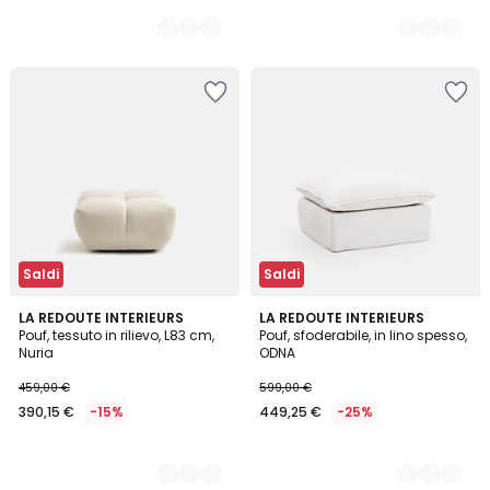
Saldi
Saldi
3
LA REDOUTE INTERIEURS
2
LA REDOUTE INTERIEURS
Pouf, tessuto in rilievo, L83 cm,
Pouf, sfoderabile, in lino spesso,
Colori
Colori
Nuria
ODNA
459,00 €
599,00 €
390,15 €
-15%
449,25 €
-25%