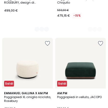
Colori
Colori
ROSEBURY, design di
Chiquito
Emmanuel Gallina
499,00 €
559,00 €
475,15 €
-15%
Saldi
Saldi
3
EMMANUEL GALLINA X AM.PM
15
AM.PM
Poggiapiedi XL ciniglia riciclata,
Poggiapiedi in velluto, JACOPO
Colori
Colori
Rosebury