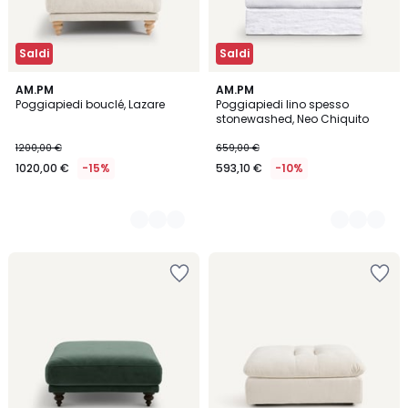
Saldi
Saldi
2
AM.PM
3
AM.PM
Poggiapiedi bouclé, Lazare
Poggiapiedi lino spesso
Colori
Colori
stonewashed, Neo Chiquito
1200,00 €
659,00 €
1020,00 €
-15%
593,10 €
-10%