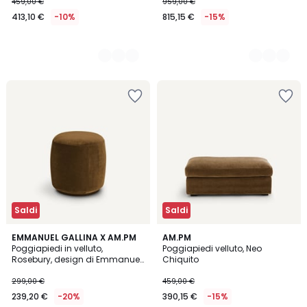
459,00 €
959,00 €
413,10 €
-10%
815,15 €
-15%
Saldi
Saldi
4
3
9
EMMANUEL GALLINA X AM.PM
5
AM.PM
/
/
Poggiapiedi in velluto,
Poggiapiedi velluto, Neo
Colori
Colori
5
5
Rosebury, design di Emmanuel
Chiquito
Gallina
299,00 €
459,00 €
239,20 €
-20%
390,15 €
-15%