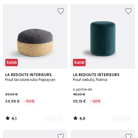
45%
di
sconto
applicato.
Saldi
Saldi
4,1
4,5
3
LA REDOUTE INTERIEURS
3
LA REDOUTE INTERIEURS
/ 5
/ 5
Pouf bicolore iuta Popayan
Pouf velluto, Polina
Colori
Colori
a partire da
69,99 €
48,99 €
34,99 €
-50%
39,19 €
-20%
4,1
4,5
/
/
5
5