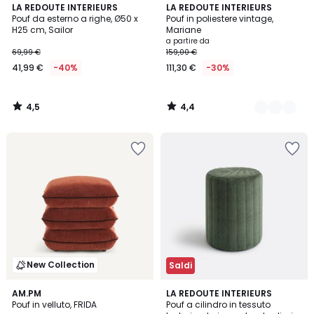
4,5
4,4
LA REDOUTE INTERIEURS
3
LA REDOUTE INTERIEURS
/ 5
/ 5
Pouf da esterno a righe, Ø50 x
Pouf in poliestere vintage,
Colori
H25 cm, Sailor
Mariane
a partire da
69,99 €
159,00 €
41,99 €
-40%
111,30 €
-30%
4,5
4,4
/
/
5
5
New Collection
Saldi
AM.PM
LA REDOUTE INTERIEURS
Pouf in velluto, FRIDA
Pouf a cilindro in tessuto