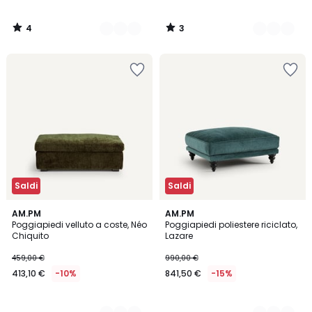
4
3
/
/
5
5
Saldi
Saldi
2
AM.PM
3
AM.PM
Poggiapiedi velluto a coste, Néo
Poggiapiedi poliestere riciclato,
Colori
Colori
Chiquito
Lazare
459,00 €
990,00 €
413,10 €
-10%
841,50 €
-15%