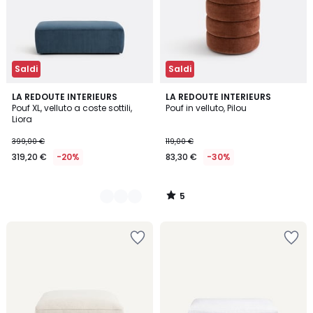
Saldi
Saldi
5
5
LA REDOUTE INTERIEURS
LA REDOUTE INTERIEURS
/
Pouf XL, velluto a coste sottili,
Pouf in velluto, Pilou
Colori
5
Liora
399,00 €
119,00 €
319,20 €
-20%
83,30 €
-30%
5
/
5