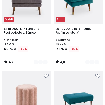
Saldi
Saldi
4,7
4,8
5
LA REDOUTE INTERIEURS
6
LA REDOUTE INTERIEURS
/ 5
/ 5
Pouf poliestere, Séméon
Pouf in velluto (Y)
Colori
Colori
a partire da
a partire da
169,00 €
189,00 €
126,75 €
-25%
141,75 €
-25%
4,7
4,8
/
/
5
5