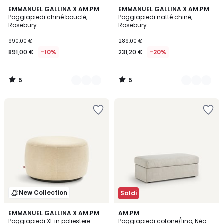
5
5
3
EMMANUEL GALLINA X AM.PM
2
EMMANUEL GALLINA X AM.PM
/
/
Poggiapiedi chiné bouclé,
Poggiapiedi natté chiné,
Colori
Colori
5
5
Rosebury
Rosebury
990,00 €
289,00 €
891,00 €
-10%
231,20 €
-20%
5
5
/
/
5
5
New Collection
Saldi
2
EMMANUEL GALLINA X AM.PM
3
AM.PM
Poggiapiedi XL in poliestere
Poggiapiedi cotone/lino, Néo