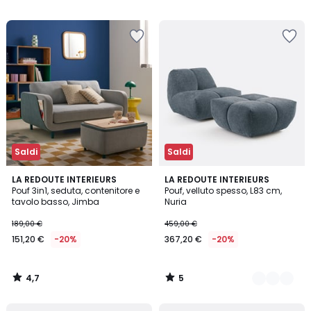
5
5
Saldi
Saldi
4,7
5
LA REDOUTE INTERIEURS
6
LA REDOUTE INTERIEURS
/ 5
/
Pouf 3in1, seduta, contenitore e
Pouf, velluto spesso, L83 cm,
Colori
5
tavolo basso, Jimba
Nuria
189,00 €
459,00 €
151,20 €
-20%
367,20 €
-20%
4,7
5
/
/
5
5