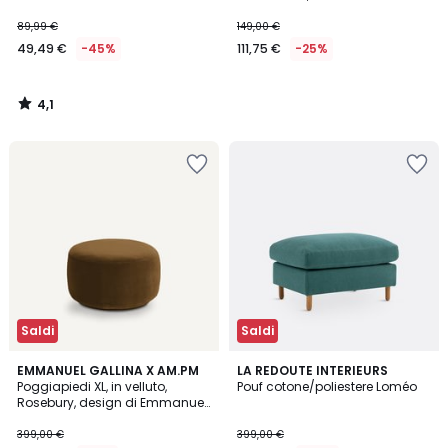
89,99 €
149,00 €
49,49 €
-45%
111,75 €
-25%
4,1
/
5
Saldi
Saldi
4,7
9
EMMANUEL GALLINA X AM.PM
2
LA REDOUTE INTERIEURS
/ 5
Poggiapiedi XL, in velluto,
Pouf cotone/poliestere Loméo
Colori
Colori
Rosebury, design di Emmanuel
Gallina
399,00 €
399,00 €