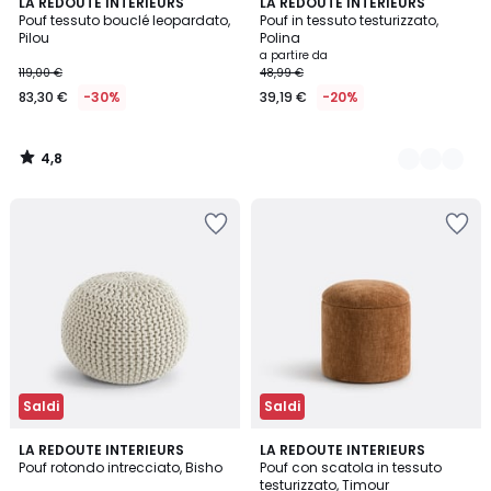
4,8
LA REDOUTE INTERIEURS
2
LA REDOUTE INTERIEURS
/ 5
Pouf tessuto bouclé leopardato,
Pouf in tessuto testurizzato,
Colori
Pilou
Polina
a partire da
119,00 €
48,99 €
83,30 €
-30%
39,19 €
-20%
4,8
/
5
Saldi
Saldi
4,1
LA REDOUTE INTERIEURS
LA REDOUTE INTERIEURS
/ 5
Pouf rotondo intrecciato, Bisho
Pouf con scatola in tessuto
testurizzato, Timour