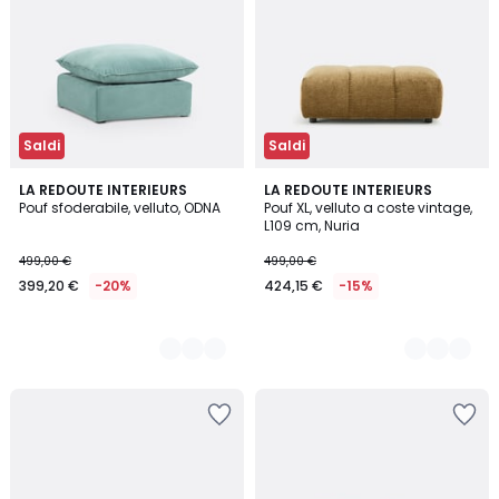
Saldi
Saldi
3
LA REDOUTE INTERIEURS
4
LA REDOUTE INTERIEURS
Pouf sfoderabile, velluto, ODNA
Pouf XL, velluto a coste vintage,
Colori
Colori
L109 cm, Nuria
499,00 €
499,00 €
399,20 €
-20%
424,15 €
-15%