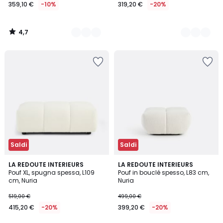
359,10 €
-10%
319,20 €
-20%
4,7
/
5
Saldi
Saldi
4
LA REDOUTE INTERIEURS
4
LA REDOUTE INTERIEURS
Pouf XL, spugna spessa, L109
Pouf in bouclé spesso, L83 cm,
Colori
Colori
cm, Nuria
Nuria
519,00 €
499,00 €
415,20 €
-20%
399,20 €
-20%