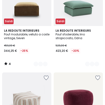
Saldi
Saldi
4
4
LA REDOUTE INTERIEURS
8
LA REDOUTE INTERIEURS
/
Pouf modulabile, velluto a coste
Pouf sfoderabile, lino
Colori
Colori
5
vintage, Seven
stropicciato, Odna
459,00 €
529,00 €
344,25 €
-25%
423,20 €
-20%
4
/
5