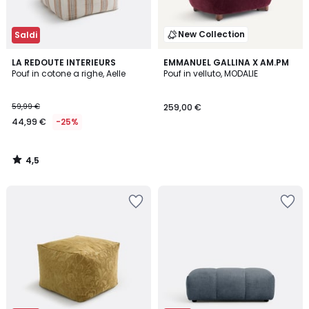
New Collection
Saldi
4,5
LA REDOUTE INTERIEURS
EMMANUEL GALLINA X AM.PM
/ 5
Pouf in cotone a righe, Aelle
Pouf in velluto, MODALIE
59,99 €
259,00 €
44,99 €
-25%
4,5
/
5