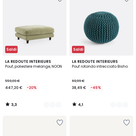
Saldi
Saldi
3,3
4,1
9
LA REDOUTE INTERIEURS
2
LA REDOUTE INTERIEURS
/ 5
/ 5
Pouf, poliestere melange, NOON
Pouf rotondo intrecciato Bisho
Colori
Colori
559,00 €
69,99 €
447,20 €
-20%
38,49 €
-45%
3,3
4,1
/
/
5
5