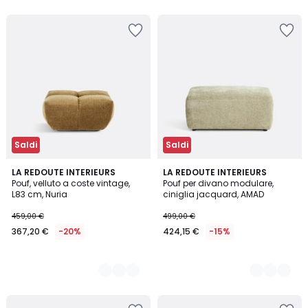
Saldi
Saldi
4
LA REDOUTE INTERIEURS
3
LA REDOUTE INTERIEURS
Pouf, velluto a coste vintage,
Pouf per divano modulare,
Colori
Colori
L83 cm, Nuria
ciniglia jacquard, AMAD
459,00 €
499,00 €
367,20 €
-20%
424,15 €
-15%