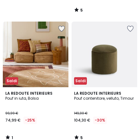
5
/
5
Saldi
Saldi
1
5
LA REDOUTE INTERIEURS
LA REDOUTE INTERIEURS
/
/
Pouf in iuta, Bolsa
Pouf contenitore, velluto, Timour
5
5
99,99 €
149,00 €
74,99 €
-25%
104,30 €
-30%
1
5
/
/