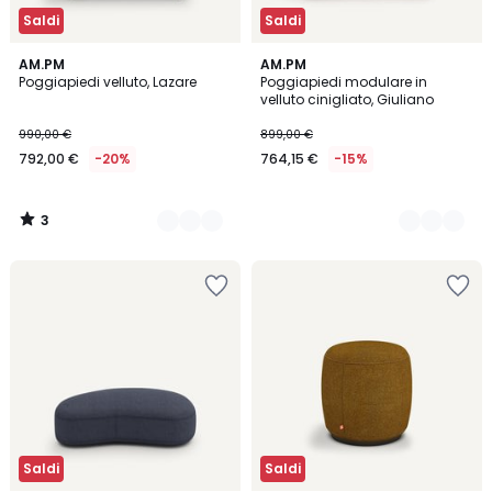
Saldi
Saldi
3
16
AM.PM
8
AM.PM
/
Poggiapiedi velluto, Lazare
Poggiapiedi modulare in
Colori
Colori
5
velluto cinigliato, Giuliano
990,00 €
899,00 €
792,00 €
-20%
764,15 €
-15%
3
/
5
Saldi
Saldi