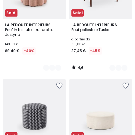
Saldi
Saldi
4,6
2
LA REDOUTE INTERIEURS
3
LA REDOUTE INTERIEURS
/ 5
Pouf in tessuto strutturato,
Pouf poliestere Tuske
Colori
Colori
Justyna
a partire da
149,00 €
159,00 €
89,40 €
-40%
87,45 €
-45%
4,6
/
5