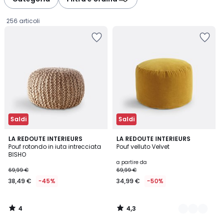
gauche
droite
256 articoli
Saldi
Saldi
4
4,3
LA REDOUTE INTERIEURS
7
LA REDOUTE INTERIEURS
/
/ 5
Pouf rotondo in iuta intrecciata
Pouf velluto Velvet
Colori
5
BISHO
38,49
a partire da
69,99 €
69,99 €
€
38,49 €
-45%
34,99 €
-50%
Invece
di
69,99
4
4,3
€
/
/
5
5