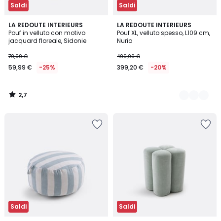
Saldi
Saldi
2,7
LA REDOUTE INTERIEURS
6
LA REDOUTE INTERIEURS
/ 5
Pouf in velluto con motivo
Pouf XL, velluto spesso, L109 cm,
Colori
jacquard floreale, Sidonie
Nuria
79,99 €
499,00 €
59,99 €
-25%
399,20 €
-20%
2,7
/
5
Saldi
Saldi