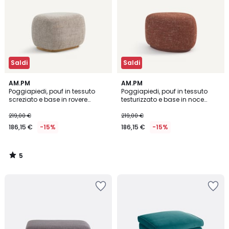
Saldi
Saldi
5
AM.PM
AM.PM
/
Poggiapiedi, pouf in tessuto
Poggiapiedi, pouf in tessuto
5
screziato e base in rovere
testurizzato e base in noce
massiccio, JERRY
massiccio, JERRY
219,00 €
219,00 €
186,15 €
-15%
186,15 €
-15%
5
/
5