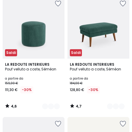
Saldi
Saldi
4,6
4,7
3
LA REDOUTE INTERIEURS
3
LA REDOUTE INTERIEURS
/ 5
/ 5
Pouf velluto a coste, Séméon
Pouf velluto a coste, Séméon
Colori
Colori
a partire da
a partire da
159,00 €
184,00 €
111,30 €
-30%
128,80 €
-30%
4,6
4,7
/
/
5
5