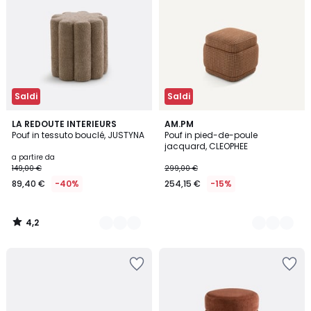
Saldi
Saldi
4,2
2
LA REDOUTE INTERIEURS
2
AM.PM
/ 5
Pouf in tessuto bouclé, JUSTYNA
Pouf in pied-de-poule
Colori
Colori
jacquard, CLEOPHEE
a partire da
149,00 €
299,00 €
89,40 €
-40%
254,15 €
-15%
4,2
/
5