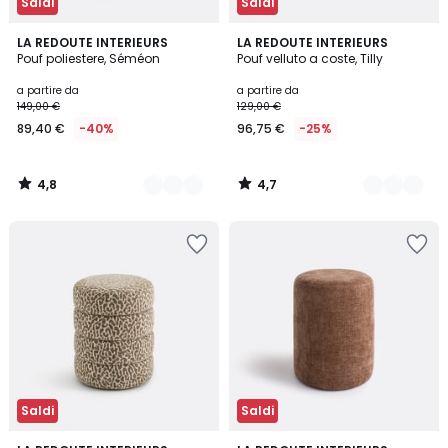
Saldi
Saldi
4,8
4,7
3
LA REDOUTE INTERIEURS
3
LA REDOUTE INTERIEURS
/ 5
/ 5
Pouf poliestere, Séméon
Pouf velluto a coste, Tilly
Colori
Colori
a partire da
a partire da
149,00 €
129,00 €
89,40 €
-40%
96,75 €
-25%
4,8
4,7
/
/
5
5
Saldi
Saldi