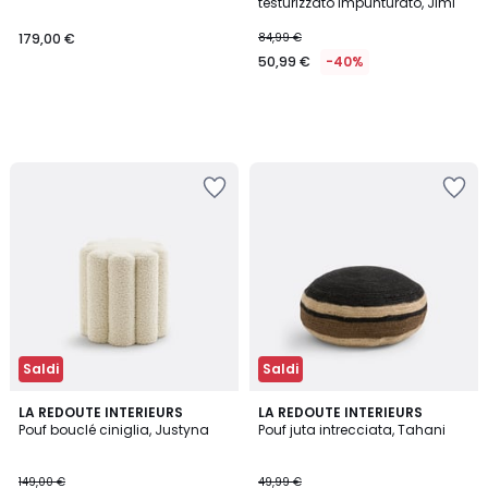
testurizzato impunturato, Jimi
179,00 €
84,99 €
50,99 €
-40%
Saldi
Saldi
4,7
3,7
LA REDOUTE INTERIEURS
LA REDOUTE INTERIEURS
/ 5
/ 5
Pouf bouclé ciniglia, Justyna
Pouf juta intrecciata, Tahani
149,00 €
49,99 €