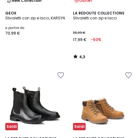
New Collection
Outlet
4,3
GEOX
LA REDOUTE COLLECTIONS
/ 5
Stivaletti con zip e lacci, KARSYN
Stivaletti con zip e lacci
a partire da
70,99 €
35,99 €
17,99 €
-50%
4,3
/
5
Saldi
Saldi