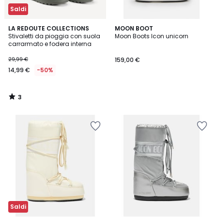
Saldi
3
LA REDOUTE COLLECTIONS
MOON BOOT
/
Stivaletti da pioggia con suola
Moon Boots Icon unicorn
5
carrarmato e fodera interna
29,99 €
159,00 €
14,99 €
-50%
3
/
5
Saldi