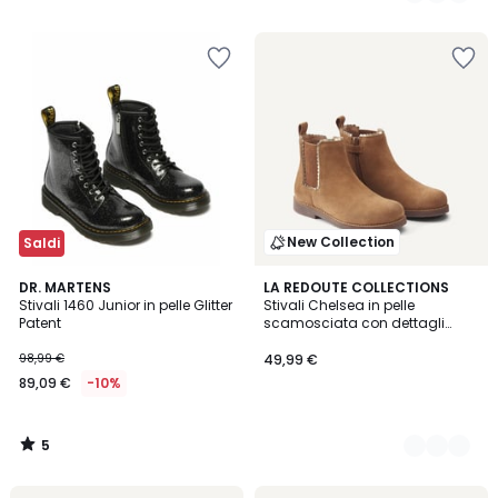
5
5
New Collection
Saldi
5
DR. MARTENS
2
LA REDOUTE COLLECTIONS
/
Stivali 1460 Junior in pelle Glitter
Stivali Chelsea in pelle
Colori
5
Patent
scamosciata con dettagli
metallizzati
98,99 €
49,99 €
89,09 €
-10%
5
/
5