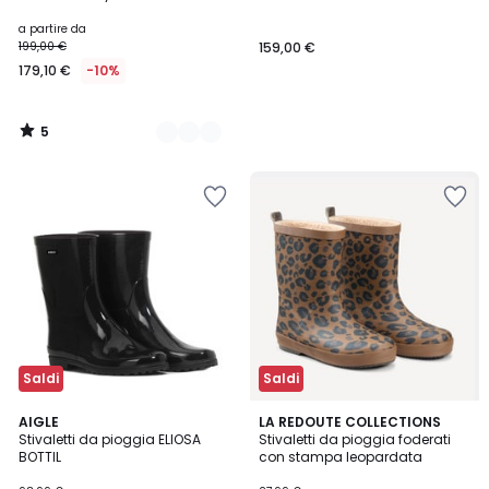
Colori
5
a partire da
199,00 €
159,00 €
179,10 €
-10%
5
/
5
Saldi
Saldi
4,4
5
AIGLE
LA REDOUTE COLLECTIONS
/ 5
/
Stivaletti da pioggia ELIOSA
Stivaletti da pioggia foderati
5
BOTTIL
con stampa leopardata