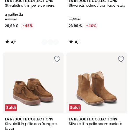
4,5
4,1
2
LA REDOUTE COLLECTIONS
LA REDOUTE COLLECTIONS
/ 5
/ 5
Stivaletti alti in pelle cerniere
Stivaletti foderati con lacci e zip
Colori
a partire da
49,99 €
39,99 €
29,99 €
-45%
23,99 €
-40%
4,5
4,1
/
/
5
5
Saldi
Saldi
4,5
5
LA REDOUTE COLLECTIONS
LA REDOUTE COLLECTIONS
/ 5
/
Stivaletti in pelle con frange e
Stivaletti in pelle scamosciata
5
lacci