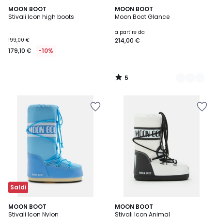
5
MOON BOOT
2
MOON BOOT
/
Stivali Icon high boots
Moon Boot Glance
Colori
5
a partire da
199,00 €
214,00 €
179,10 €
-10%
5
/
5
Saldi
5
5
MOON BOOT
MOON BOOT
/
Stivali Icon Nylon
Stivali Icon Animal