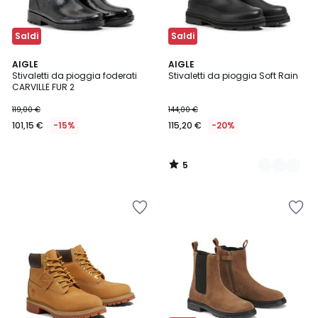
Saldi
Saldi
5
AIGLE
2
AIGLE
/
Stivaletti da pioggia foderati
Stivaletti da pioggia Soft Rain
Colori
5
CARVILLE FUR 2
119,00 €
144,00 €
101,15 €
-15%
115,20 €
-20%
5
/
5