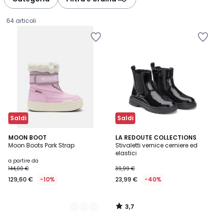
gauche
droite
64 articoli
Saldi
Saldi
3,7
2
MOON BOOT
LA REDOUTE COLLECTIONS
/ 5
Moon Boots Park Strap
Stivaletti vernice cerniere ed
Colori
elastici
Prezzo
a partire da
144,00 €
39,99 €
a
129,60 €
-10%
23,99 €
-40%
partire
da
129,60
3,7
€
/
5