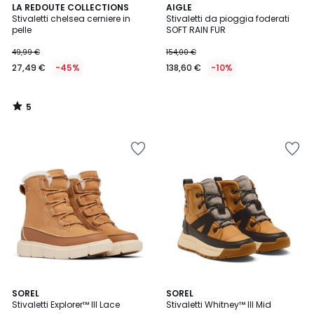
5
LA REDOUTE COLLECTIONS
AIGLE
/
Stivaletti chelsea cerniere in
Stivaletti da pioggia foderati
5
pelle
SOFT RAIN FUR
49,99 €
154,00 €
27,49 €
-45%
138,60 €
-10%
5
/
5
5
SOREL
2
SOREL
/
Stivaletti Explorer™ III Lace
Stivaletti Whitney™ III Mid
Colori