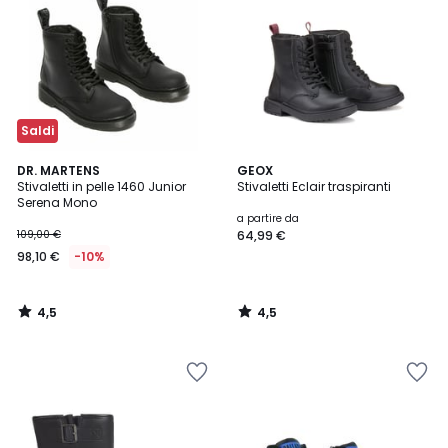
Saldi
4,5
4,5
DR. MARTENS
GEOX
/ 5
/ 5
Stivaletti in pelle 1460 Junior
Stivaletti Eclair traspiranti
Serena Mono
a partire da
109,00 €
64,99 €
98,10 €
-10%
4,5
4,5
/
/
5
5