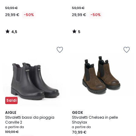
59,99 €
59,99 €
29,99 €
-50%
29,99 €
-50%
4,5
5
/
/
5
5
Saldi
3,2
3
2
AIGLE
GEOX
/ 5
/
Stivaletti bassi da pioggia
Stivaletti Chelsea in pelle
Colori
5
Carville 2
Shaylax
a partire da
a partire da
109,00 €
70,99 €