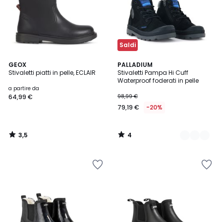
Saldi
3,5
4
GEOX
2
PALLADIUM
/ 5
/
Stivaletti piatti in pelle, ECLAIR
Stivaletti Pampa Hi Cuff
Colori
5
Waterproof foderati in pelle
a partire da
64,99 €
98,99 €
79,19 €
-20%
3,5
4
/
/
5
5