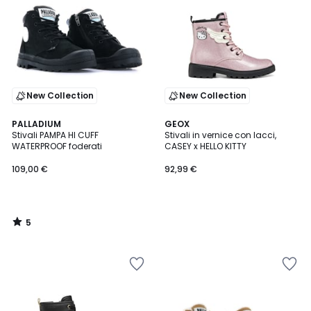
New Collection
New Collection
5
PALLADIUM
GEOX
/
Stivali PAMPA HI CUFF
Stivali in vernice con lacci,
5
WATERPROOF foderati
CASEY x HELLO KITTY
109,00 €
92,99 €
5
/
5