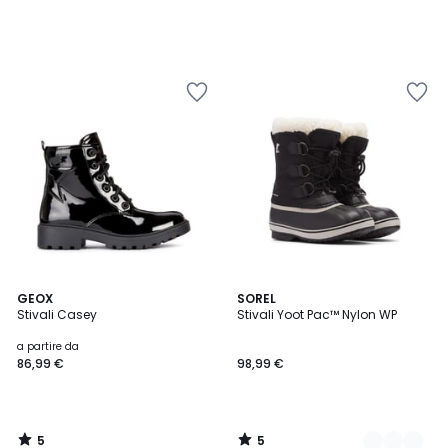
5
5
GEOX
3
SOREL
/
/
Stivali Casey
Stivali Yoot Pac™ Nylon WP
Colori
5
5
a partire da
86,99 €
98,99 €
5
5
/
/