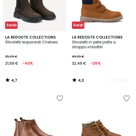
Saldi
Saldi
4,7
4,3
LA REDOUTE COLLECTIONS
2
LA REDOUTE COLLECTIONS
/ 5
/ 5
Stivaletti leopardati Chelsea
Stivaletti in pelle patte a
Colori
strappo imbottiti
35,99 €
49,99 €
21,59 €
-40%
32,49 €
-35%
4,7
4,3
/
/
5
5