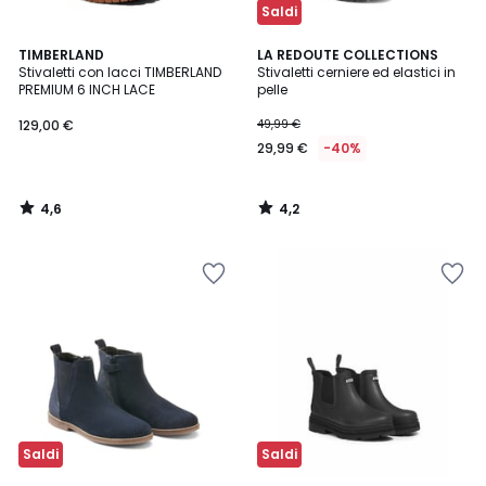
Saldi
4,6
4,2
TIMBERLAND
LA REDOUTE COLLECTIONS
/ 5
/ 5
Stivaletti con lacci TIMBERLAND
Stivaletti cerniere ed elastici in
PREMIUM 6 INCH LACE
pelle
129,00 €
49,99 €
29,99 €
-40%
4,6
4,2
/
/
5
5
Saldi
Saldi