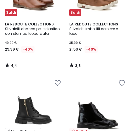
Saldi
Saldi
4,4
3,8
LA REDOUTE COLLECTIONS
LA REDOUTE COLLECTIONS
/ 5
/ 5
Stivaletti chelsea pelle elastico
Stivaletti imbottiti cerniere e
con stampa leopardata
lacci
49,99 €
35,99 €
29,99 €
-40%
21,59 €
-40%
4,4
3,8
/
/
5
5