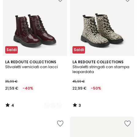
Saldi
Saldi
4
3
3
LA REDOUTE COLLECTIONS
LA REDOUTE COLLECTIONS
/
/
Stivaletti verniciati con lacci
Stivaletti stringati con stampa
Colori
5
5
leopardata
35,99 €
45,99 €
21,59 €
-40%
22,99 €
-50%
4
3
/
/
5
5