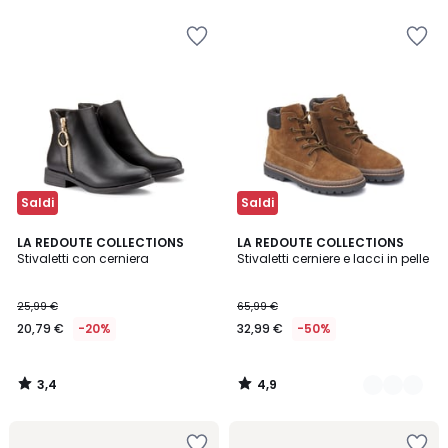
Invece
di
144,00
€
10%
di
sconto
applicato.
Saldi
Saldi
3,4
4,9
LA REDOUTE COLLECTIONS
2
LA REDOUTE COLLECTIONS
/ 5
/ 5
Stivaletti con cerniera
Stivaletti cerniere e lacci in pelle
Colori
25,99 €
65,99 €
20,79 €
-20%
32,99 €
-50%
3,4
4,9
/
/
5
5