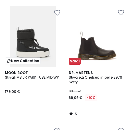
New Collection
Saldi
5
MOON BOOT
DR. MARTENS
/
Stivali MB JR PARK TUBE MID WP
Stivaletti Chelsea in pelle 2976
5
Softy
179,00 €
98,99 €
89,09 €
-10%
5
/
5