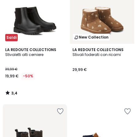
New Collection
Saldi
3,4
LA REDOUTE COLLECTIONS
LA REDOUTE COLLECTIONS
/ 5
Stivaletti alti cerniere
Stivali foderati con ricami
39,99 €
29,99 €
19,99 €
-50%
3,4
/
5