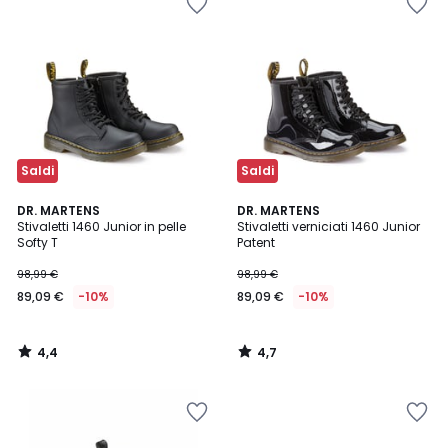
Saldi
Saldi
4,4
4,7
DR. MARTENS
DR. MARTENS
/ 5
/ 5
Stivaletti 1460 Junior in pelle
Stivaletti verniciati 1460 Junior
Softy T
Patent
98,99 €
98,99 €
89,09 €
-10%
89,09 €
-10%
4,4
4,7
/
/
5
5