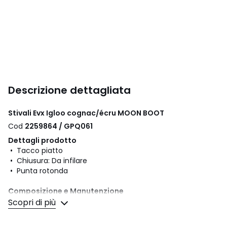
Descrizione dettagliata
Stivali Evx Igloo cognac/écru MOON BOOT
Cod
2259864 / GPQ061
Dettagli prodotto
• Tacco piatto
• Chiusura: Da infilare
• Punta rotonda
Composizione e Manutenzione
• Tomaia: 54% pelle, 46% altri materiali
Scopri di più
• Fodera: 100% altri materiali
• Soletta: 100% poliestere