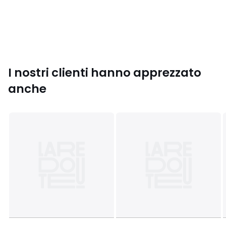
• Suola: 100% caoutchouc
Colori
Cognac/écru
Taglie
35/36, 37/38, 39/40, 41/42
I nostri clienti hanno apprezzato
anche