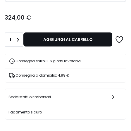
324,00
324,00 €
€.
Quantità
1
AGGIUNGI AL CARRELLO
Consegna entro 3-6 giorni lavorativi
Consegna a domicilio:
4,99 €
Soddisfatti o rimborsati
Pagamento sicuro