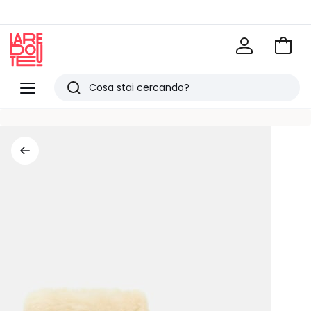
Vai
al
La
carrel
Redoute
Menu
Ricerca
Ultimi
articoli
visti