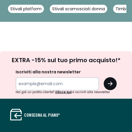
Stivali platform
Stivali scamosciati donna
Timberl
Iscrizione
EXTRA -15% sul tuo primo acquisto!*
newsletter
Iscriviti alla nostra newsletter
OK
Hai già un profilo cliente?
Clicca qui
e iscriviti alla newsletter.
CONSEGNA AL PIANO*