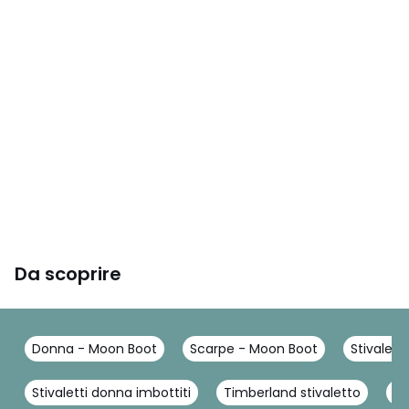
Da scoprire
Donna - Moon Boot
Scarpe - Moon Boot
Stivalett
Stivaletti donna imbottiti
Timberland stivaletto
St