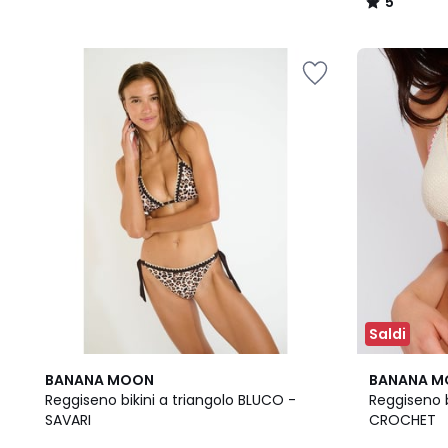
5
/
5
Saldi
BANANA MOON
BANANA 
Reggiseno bikini a triangolo BLUCO -
Reggiseno b
SAVARI
CROCHET