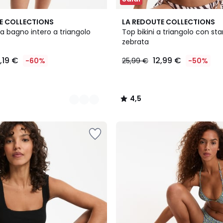
4,5
E COLLECTIONS
LA REDOUTE COLLECTIONS
/ 5
 bagno intero a triangolo
Top bikini a triangolo con s
zebrata
,19 €
12,99 €
-60%
25,99 €
-50%
4,5
/
5