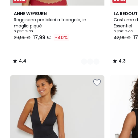
2
4,4
3
4,3
ANNE WEYBURN
LA REDOUT
Colori
/ 5
Colori
/ 5
Reggiseno per bikini a triangolo, in
Costume da
maglia piqué
Essentiel
Prezzo
a partire da
a partire da
17,99 €
17
29,99 €
-40%
42,99 €
a
partire
da
17,99
4,4
4,3
€
/
/
Invece
5
5
di
29,99
€
40%
di
sconto
applicato.