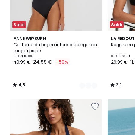
Saldi
Saldi
2
4,5
2
3,1
ANNE WEYBURN
LA REDOUT
Colori
/ 5
Colori
/
Costume da bagno intero a triangolo in
Reggiseno p
5
maglia piqué
a partire da
a partire da
24,99 €
11
49,99 €
-50%
29,99 €
4,5
3,1
/
/
5
5