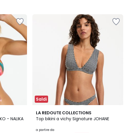
Saldi
2
4
LA REDOUTE COLLECTIONS
Colori
/
IKO - NALIKA
Top bikini a vichy Signature JOHANE
5
a partire da