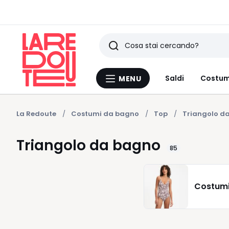
Ricerca
Ultimi
Saldi
Costum
MENU
Menu
articoli
La
Redoute
visti
La Redoute
Costumi da bagno
Top
Triangolo d
Triangolo da bagno
85
Costumi 