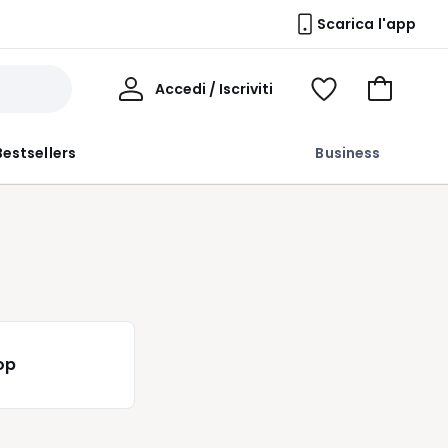
Scarica l'app
Il
Accedi / Iscriviti
Voir
Vai
Mio
ma
al
Profilo
wishlist
carrello
Bestsellers
Business
op