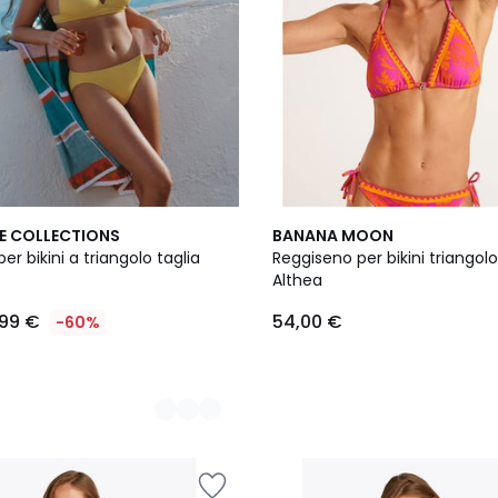
E COLLECTIONS
BANANA MOON
er bikini a triangolo taglia
Reggiseno per bikini triangol
Althea
,99 €
54,00 €
-60%