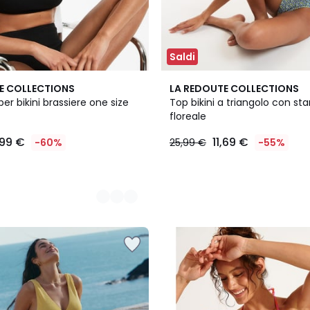
Saldi
E COLLECTIONS
LA REDOUTE COLLECTIONS
er bikini brassiere one size
Top bikini a triangolo con s
floreale
,99 €
11,69 €
-60%
25,99 €
-55%