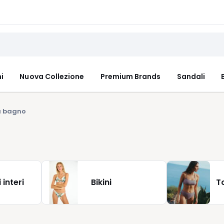
i
Nuova Collezione
Premium Brands
Sandali
a bagno
interi
Bikini
T