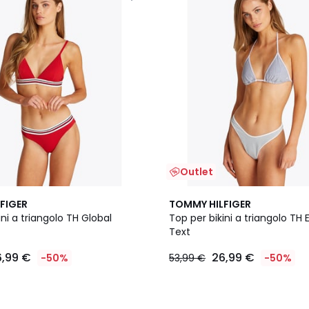
Outlet
FIGER
TOMMY HILFIGER
ini a triangolo TH Global
Top per bikini a triangolo TH 
Text
6,99 €
26,99 €
-50%
53,99 €
-50%