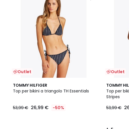
Outlet
Outlet
5
TOMMY HILFIGER
TOMMY HIL
/
Top per bikini a triangolo TH Essentials
Top per bik
5
Stripes
26,99 €
2
53,99 €
-50%
53,99 €