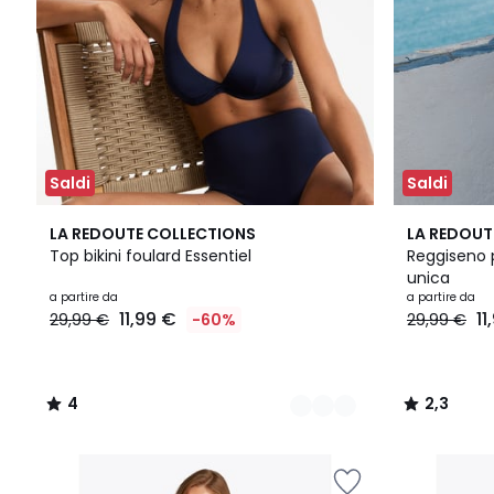
Saldi
Saldi
4
4
3
2,3
LA REDOUTE COLLECTIONS
LA REDOUT
Colori
/
Colori
/ 5
Top bikini foulard Essentiel
Reggiseno p
5
unica
a partire da
a partire da
11,99 €
11
29,99 €
-60%
29,99 €
4
2,3
/
/
5
5