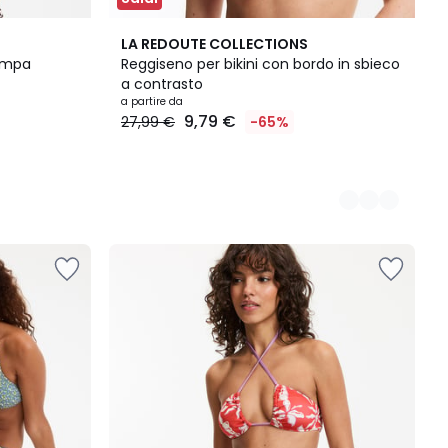
2
LA REDOUTE COLLECTIONS
Colori
tampa
Reggiseno per bikini con bordo in sbieco
a contrasto
a partire da
9,79 €
27,99 €
-65%