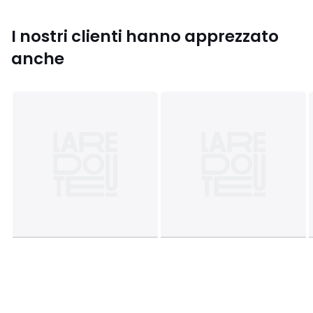
• Larghezza 140 x altezza 350 cm
I nostri clienti hanno apprezzato
anche
Scheda prodotto relativa alle qualità e caratteristiche
ambientali
• Origine della produzione (tessitura, tintura, sartoria): Cina
• Rilascia le microfibre di plastica nell'ambiente durante il
lavaggio.
Colori
Bianco, Bianco écru
Taglie
140 x 180 cm, 140 x 240 cm, 140 x 350 cm