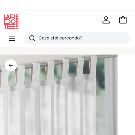
Vai
al
La
carrel
Redoute
Menu
Ricerca
Ultimi
articoli
visti