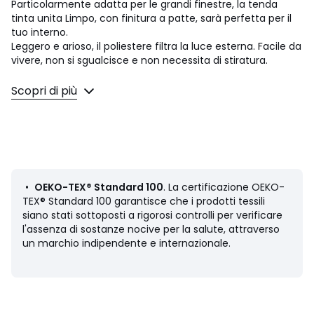
Particolarmente adatta per le grandi finestre, la tenda
tinta unita Limpo, con finitura a patte, sarà perfetta per il
tuo interno.
Leggero e arioso, il poliestere filtra la luce esterna. Facile da
vivere, non si sgualcisce e non necessita di stiratura.
Le patte danno un'ondulazione regolare alla tenda e una
Scopri di più
aplomb dritto impeccabile.
Descrizione
• Voile 100% poliestere
• Tenda pronta all'uso
• Finitura con passanti. L'altezza indicata tiene conto dei
passanti. Dimensione dei passanti: 10 (altezza) x 5
•
OEKO-TEX® Standard 100
. La certificazione OEKO-
(larghezza) cm
TEX® Standard 100 garantisce che i prodotti tessili
• Fondo orlato
siano stati sottoposti a rigorosi controlli per verificare
l'assenza di sostanze nocive per la salute, attraverso
Manutenzione
un marchio indipendente e internazionale.
• Lavabile in lavatrice
Dimensioni
• Larghezza 140 x altezza 180 cm
• Larghezza 140 x altezza 240 cm