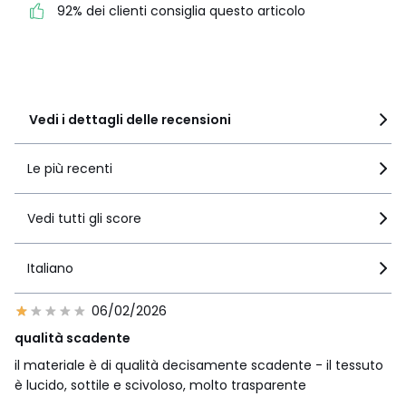
4
229
92% dei clienti consiglia questo articolo
3
66
2
17
1
29
Vedi i dettagli delle recensioni
Le più recenti
Vedi tutti gli score
Italiano
06/02/2026
qualità scadente
il materiale è di qualità decisamente scadente - il tessuto
è lucido, sottile e scivoloso, molto trasparente