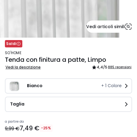
Vedi articoli simili
Saldi
SO'HOME
Tenda con finitura a patte, Limpo
Vedi la descrizione
4,4
/5
885 recensioni
Bianco
+
1
Colore
Taglia
Prezzo
a partire da
7,49 €
a
9,99 €
-25%
partire