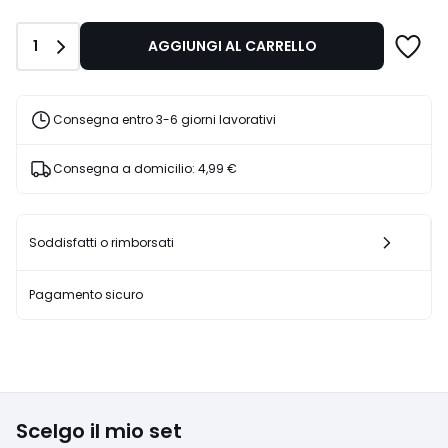
da
7,49
Quantità
1
AGGIUNGI AL CARRELLO
€
Invece
di
9,99
Consegna entro 3-6 giorni lavorativi
€
25%
Consegna a domicilio:
4,99 €
di
sconto
applicato.
Soddisfatti o rimborsati
Pagamento sicuro
Scelgo il mio set