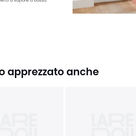
n ferro a vapore a bassa
nno apprezzato anche
ambientali
toria): Pakistan
u , Blu Di Prussia, Verde
 cm