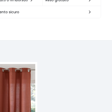
atti o rimborsati
Reso gratuito
nto sicuro