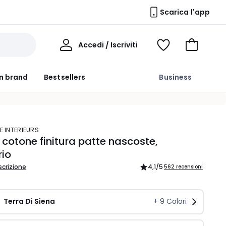
Scarica l'app
Il
Accedi / Iscriviti
Voir
Vai
Mio
ma
al
Profilo
wishlist
carrello
n brand
Bestsellers
Business
E INTERIEURS
cotone finitura patte nascoste,
rio
scrizione
4,1
/5
562 recensioni
Terra Di Siena 
+
9
Colori