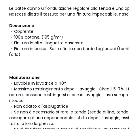
Le patte danno un'ondulazione regolare alla tenda e una a
Nascosti dietro il tessuto per una finitura impeccabile, na
Descrizione
• Coprente
• 100% cotone, (195 g/m²)
• Finitura in alto : linguette nascoste
• Finitura in basso : Base rifinita con bordo tagliacuci (for
l'orlo)
.
Manutenzione
• Lavabile in lavatrice a 40°
• Massimo restringimento dopo il lavaggio : Circa il 5-7%. I t
naturali possono restringersi al primo lavaggio. Lava sempre
ritocco.
• Non adatto all'asciugatrice
• Se non è necessario stirare le tende (tende di lino, tende a
asciugare all'aria appendendole subito dopo il lavaggio, ass
tutta la loro larghezza.