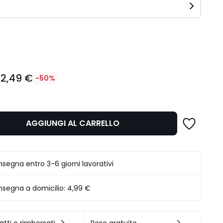
ità
12,49 €
-50%
AGGIUNGI AL CARRELLO
segna entro 3-6 giorni lavorativi
segna a domicilio:
4,99 €
.