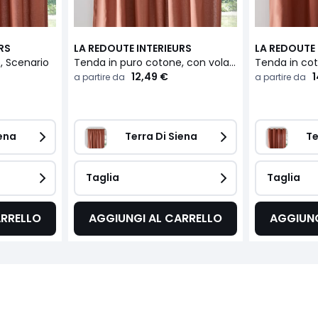
RS
LA REDOUTE INTERIEURS
LA REDOUTE 
, Scenario
Tenda in puro cotone, con volant e treccia a onde, Scenario
12,49 €
1
a partire da
a partire da
ena 
Terra Di Siena 
Te
Taglia
Taglia
ARRELLO
AGGIUNGI AL CARRELLO
AGGIUNG