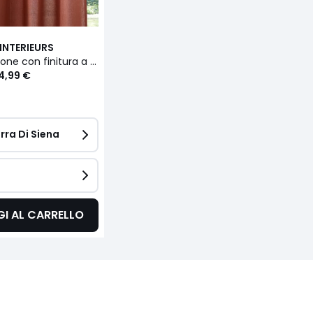
INTERIEURS
Tenda in cotone con finitura a occhielli, Scenario
4,99 €
rra Di Siena 
I AL CARRELLO