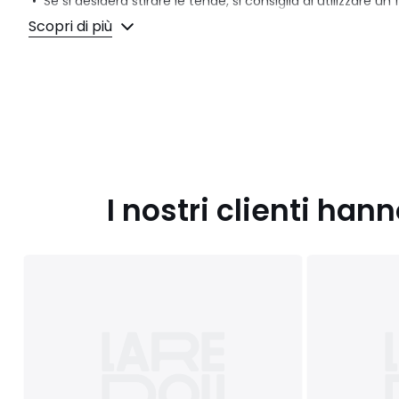
• Se si desidera stirare le tende, si consiglia di utilizzare u
temperatura o una stiratrice.
Scopri di più
Dimensioni
• Larghezza 135 x altezza 180 cm
• Larghezza 135 x altezza 220 cm
• Larghezza 135 x altezza 260 cm
• Larghezza 135 x altezza 350 cm
I nostri clienti ha
Scheda prodotto relativa alle qualità e caratteristiche 
• Origine della fabbricazione (tessitura, tintura, stampa, sar
Colori
Terra Di Siena , Naturale , Grigio Scuro, Bianco, Ecr
Salvia, Giallo Ocra, Kaki, Verde eucalipto
Taglie
135 x 180 cm, 135 x 220 cm, 135 x 260 cm, 135 x 350