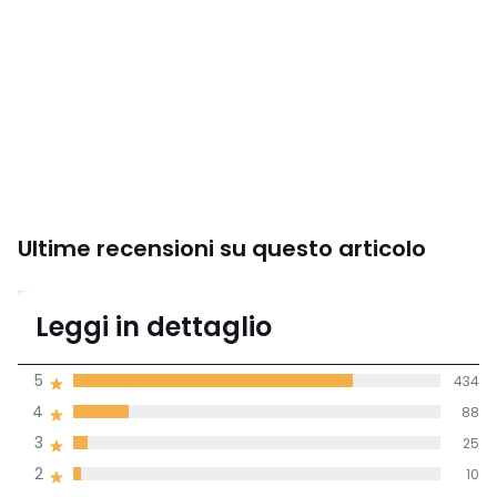
Ultime recensioni su questo articolo
4,6
Leggi in dettaglio
(573 recensioni)
di media tenendo
5
434
conto di tutti i
4
88
paesi
3
25
Recensione 100% verificata,
2
10
La Redoute si impegna