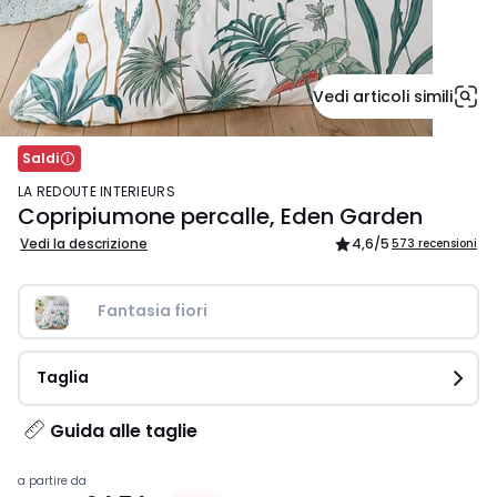
Vedi articoli simili
Saldi
LA REDOUTE INTERIEURS
Copripiumone percalle, Eden Garden
Vedi la descrizione
4,6
/5
573 recensioni
Fantasia fiori
Taglia
Guida alle taglie
Prezzo
a partire da