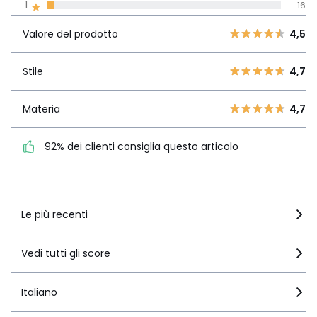
1
16
Valore del
5
434
4,5
prodotto
4
88
Valore del prodotto
4,5
3
25
Stile
4,7
2
Stile
4,7
10
1
16
Materia
4,7
Materia
4,7
92% dei clienti consiglia
questo articolo
92% dei clienti consiglia questo articolo
Vedi i dettagli delle recensioni
Le più recenti
Vedi tutti gli score
Italiano