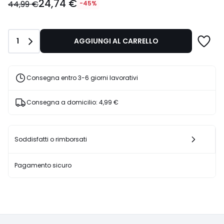
24,74 €
a
44,99 €
-45%
partire
da
24,74
Quantità
1
AGGIUNGI AL CARRELLO
€
Invece
di
44,99
Consegna entro 3-6 giorni lavorativi
€
45%
Consegna a domicilio:
4,99 €
di
sconto
applicato.
Soddisfatti o rimborsati
Pagamento sicuro