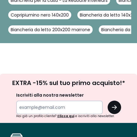
Biancheria per la casa - La Redoute Interieurs
Biancher
Copripiumino nero 140x200
Biancheria da letto 140x20
Biancheria da letto 200x200 marrone
Biancheria da le
Iscrizione
EXTRA -15% sul tuo primo acquisto!*
newsletter
Iscriviti alla nostra newsletter
OK
Hai già un profilo cliente?
Clicca qui
e iscriviti alla newsletter.