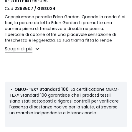
REDOUTE INTERIEURS
Cod
2388507 / GGS024
Copripiumone percalle Eden Garden. Quando la moda è ai
fiori, la parure da letto Eden Garden ti promette una
camera piena di freschezza e di sublime poesia.
Il percalle di cotone offre una piacevole sensazione di
freschezza e leggerezza. La sua trama fitta lo rende
particolarmente morbido per un comfort eccezionale. Un
Scopri di più
materiale opaco, liscio e adorabile che si ammorbidirà nel
tempo.
Descrizione
• 100% cotone
• Percalle
• 80 fili/cm²: più il numero dei fili/cm² é elevato, più il
•
OEKO-TEX® Standard 100
. La certificazione OEKO-
tessuto é di qualità
TEX® Standard 100 garantisce che i prodotti tessili
• Fantasia fiori davanti e tinta unita dietro
siano stati sottoposti a rigorosi controlli per verificare
• Balza ai piedi
l'assenza di sostanze nocive per la salute, attraverso
un marchio indipendente e internazionale.
Manutenzione
• Temperatura di lavaggio 60° (si consiglia un lavaggio a
40° per i colori scuri).