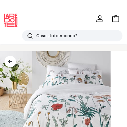
Vai
al
La
carrel
Redoute
Menu
Ricerca
Ultimi
articoli
visti