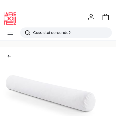
Vai
al
La
carrel
Redoute
Menu
Ricerca
Ultimi
articoli
visti