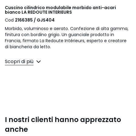
Cuscino cilindrico modulabile morbido anti-acari
bianco LA REDOUTE INTERIEURS
Cod
2166385 / GJS404
Morbido, voluminoso e aerato. Confezione di alta gamma,
finitura con bordino grigio. Un guanciale prodotto in
Francia, firmato La Redoute Intérieurs, esperto e creatore
di biancheria da letto.
• Cuscino cilindrico morbido
Scopri di più
• Ideale se dormi su un fianco o a pancia in giù
Scegliere il guanciale giusto? Consulta la nostra guida in
fondo a questa scheda prodotto
Descrizione
• Imbottitura 60% fiocchi di schiuma viscoelastica,
schiuma memory foam che si adatta perfettamente al
corpo per il comfort e 40% fiocchi di fibra cava siliconata e
aerata. Trattamento anti-acari PRONEEM.
I nostri clienti hanno apprezzato
• Rivestimento in sargia satinata di puro cotone.
• Trattamento biocida antiacaro. Il principio attivo è
anche
l'estratto di Neem.