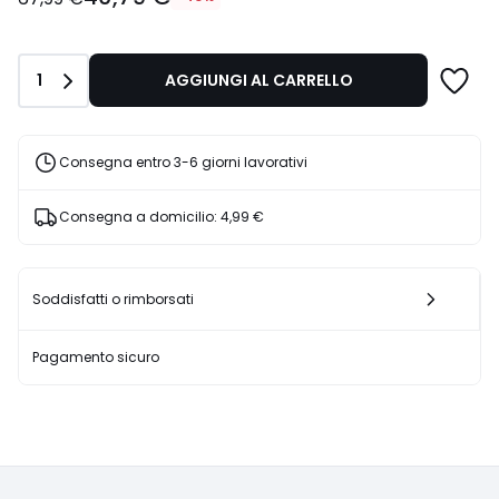
partire
da
40,79
Quantità
1
AGGIUNGI AL CARRELLO
€
Invece
di
67,99
Consegna entro 3-6 giorni lavorativi
€
40%
Consegna a domicilio:
4,99 €
di
sconto
applicato.
Soddisfatti o rimborsati
Pagamento sicuro