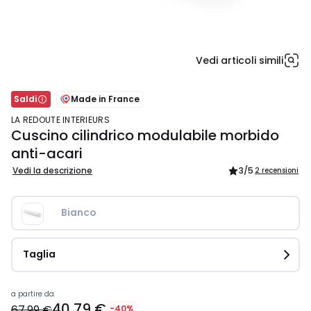
Vedi articoli simili
Saldi
Made in France
LA REDOUTE INTERIEURS
Cuscino cilindrico modulabile morbido
anti-acari
Vedi la descrizione
3
/5
2 recensioni
Bianco
Taglia
Prezzo
a partire da
40,79 €
a
67,99 €
-40%