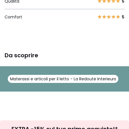
Qualità
5
Comfort
5
Da scoprire
Materassi e articoli per il letto - La Redoute Interieurs
C
Iscrizione
EXTRA -15% sul tuo primo acquisto!*