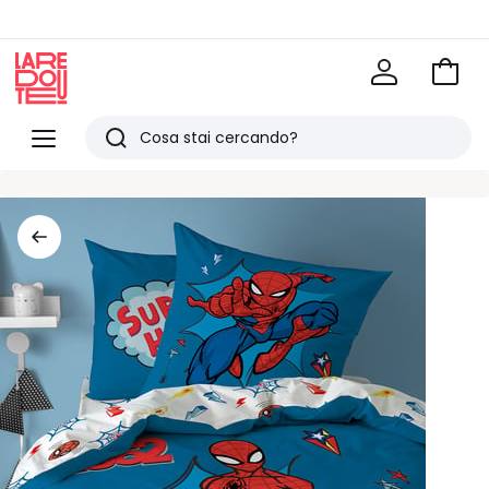
Vai
al
La
carrel
Redoute
Menu
Ricerca
Ultimi
articoli
visti