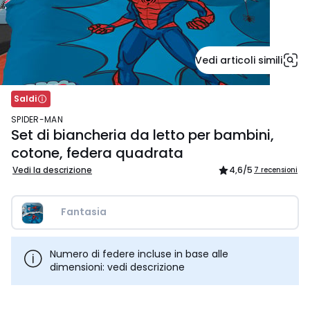
Vedi articoli simili
Saldi
SPIDER-MAN
Set di biancheria da letto per bambini,
cotone, federa quadrata
Vedi la descrizione
4,6
/5
7 recensioni
Fantasia
Numero di federe incluse in base alle
dimensioni: vedi descrizione
36,74