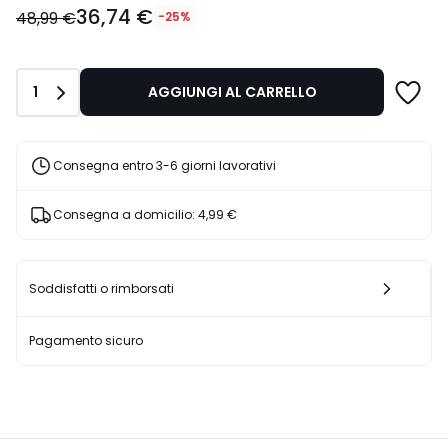
36,74 €
€
48,99 €
-25%
Invece
di
48,99
Quantità
1
AGGIUNGI AL CARRELLO
€
25%
di
sconto
Consegna entro 3-6 giorni lavorativi
applicato.
Consegna a domicilio:
4,99 €
Soddisfatti o rimborsati
Pagamento sicuro