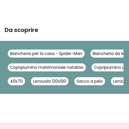
Da scoprire
Biancheria per la casa - Spider-Man
Biancheria da let
Copripiumino matrimoniale natalizio
Copripiumino una
40x70
Lenzuola 120x190
Sacco a pelo
Lenzuola
Iscrizione