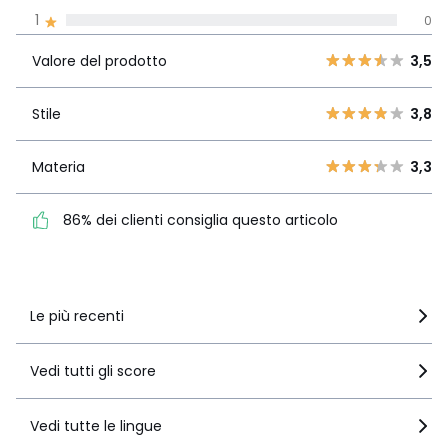
La Redoute si impegna
1
0
Valore del
5
5
3,5
prodotto
4
1
Valore del prodotto
3,5
3
1
Stile
3,8
2
Stile
3,8
0
1
0
Materia
3,3
Materia
3,3
86% dei clienti consiglia
questo articolo
86% dei clienti consiglia questo articolo
Vedi i dettagli delle recensioni
Le più recenti
Vedi tutti gli score
Vedi tutte le lingue