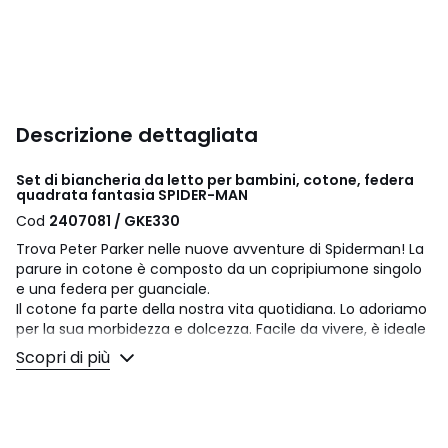
Descrizione dettagliata
Set di biancheria da letto per bambini, cotone, federa
quadrata fantasia SPIDER-MAN
Cod
2407081 / GKE330
Trova Peter Parker nelle nuove avventure di Spiderman! La
parure in cotone è composto da un copripiumone singolo
e una federa per guanciale.
Il cotone fa parte della nostra vita quotidiana. Lo adoriamo
per la sua morbidezza e dolcezza. Facile da vivere, è ideale
per i letti di grandi e piccini!
Scopri di più
Descrizione
• 100% cotone
• 57 fili/cm²