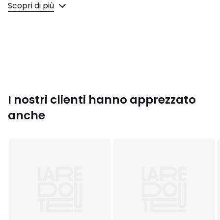
Scopri di più
Dimensioni
• 32 x 9 x 10 cm
Dimensioni e peso del collo
1 collo
• L35 x H12 x P12 cm, 0,699 kg
Colori
Verde Smeraldo
Taglie
TU
I nostri clienti hanno apprezzato
anche