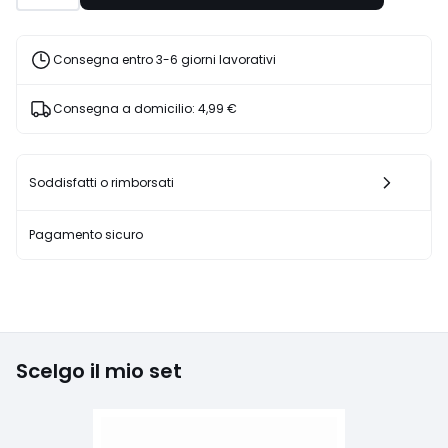
25%
di
sconto
Consegna entro 3-6 giorni lavorativi
applicato.
Consegna a domicilio:
4,99 €
Soddisfatti o rimborsati
Pagamento sicuro
Scelgo il mio set