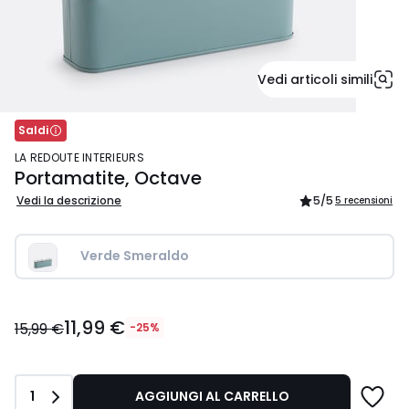
Vedi articoli simili
Saldi
LA REDOUTE INTERIEURS
Portamatite, Octave
Vedi la descrizione
5
/5
5 recensioni
Verde Smeraldo
11,99
11,99 €
€
15,99 €
-25%
Invece
di
15,99
Quantità
1
AGGIUNGI AL CARRELLO
€