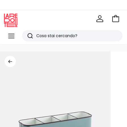
Vai
al
La
carrel
Redoute
Menu
Ricerca
Ultimi
articoli
visti