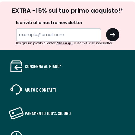
Iscrizione
EXTRA -15% sul tuo primo acquisto!*
newsletter
Iscriviti alla nostra newsletter
OK
Hai già un profilo cliente?
Clicca qui
e iscriviti alla newsletter.
CONSEGNA AL PIANO*
AIUTO E CONTATTI
PAGAMENTO 100% SICURO