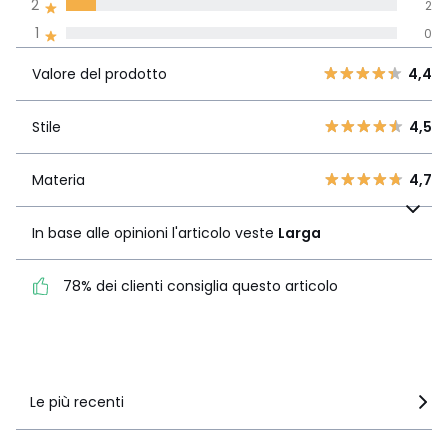
Recensione 100% verificata,
2
2
La Redoute si impegna
1
0
Valore del
5
11
4,4
prodotto
4
7
Valore del prodotto
4,4
3
3
Stile
4,5
2
Stile
4,5
2
1
0
Materia
4,7
Materia
4,7
In base alle opinioni
l'articolo veste
Larga
In base alle opinioni l'articolo veste
Larga
78% dei clienti consiglia
78% dei clienti consiglia questo articolo
questo articolo
Vedi i dettagli delle recensioni
Le più recenti