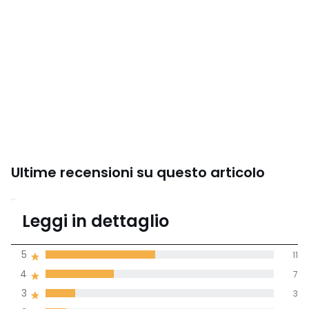
Ultime recensioni su questo articolo
4,2
Leggi in dettaglio
(23 recensioni)
di media tenendo
5
11
conto di tutti i
4
7
paesi
3
3