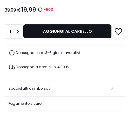
19,99
19,99 €
€
39,99 €
-50%
Invece
di
39,99
Quantità
1
AGGIUNGI AL CARRELLO
€
50%
di
sconto
Consegna entro 3-6 giorni lavorativi
applicato.
Consegna a domicilio:
4,99 €
Soddisfatti o rimborsati
Pagamento sicuro