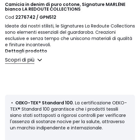
Camicia in denim di puro cotone, Signature MARLÈNE
bianco LA REDOUTE COLLECTIONS
Cod
2276742 / GPN512
Ideate dai nostri stilisti, le Signatures La Redoute Collections
sono elementi essenziali del guardaroba. Creazioni
esclusive e senza tempo che uniscono materiali di qualità
e finiture incantevoli.
Dettagli prodotto
• Maniche lunghe
Scopri di più
• Taglio oversize e ampio
• Collo a polo, camicia
• Taschino applicato
• Bottoni davanti
• Denim
Composizione e Manutenzione
•
OEKO-TEX® Standard 100
. La certificazione OEKO-
• 100% cotone
TEX® Standard 100 garantisce che i prodotti tessili
• Temperatura di lavaggio 30° ciclo delicato
siano stati sottoposti a rigorosi controlli per verificare
• Stirare a bassa temperatura / non candeggiare
l'assenza di sostanze nocive per la salute, attraverso
• Non adatto all'asciugatrice
un marchio indipendente e internazionale.
• Non lavare a secco