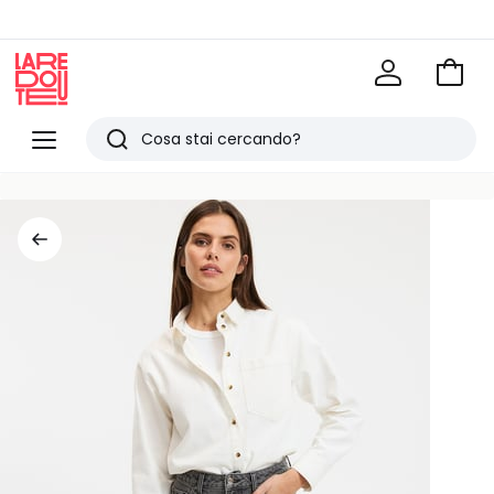
Vai
al
La
carrel
Redoute
Menu
Ricerca
Ultimi
articoli
visti