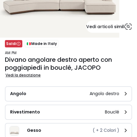
Vedi articoli simili
Saldi
Made in Italy
AM.PM
Divano angolare destro aperto con
poggiapiedi in bouclé, JACOPO
Vedi la descrizione
Angolo
Angolo destro
Rivestimento
Bouclé
Gesso
( +
2
Colori )