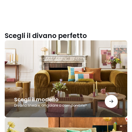
Scegli il divano perfetto
Scegli
il
modello
Scegli il modello
Divano lineare, angolare o componibile?
Scegli
un
divano