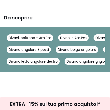
3 colli
• L241 x H72 x P128 cm, 68 kg • L105 x H45 x P105 cm, 28
kg • L157 x H72 x P106 cm, 45 kg
Da scoprire
Colori
Gesso, Nero , Sabbia
Taglie
angolo destro, angolo sinistro
Divani, poltrone - Am.Pm
Divani - Am.Pm
Divano 
Divano angolare 3 posti
Divano beige angolare
Di
Divano letto angolare destro
Divano angolare grigio
Iscrizione
EXTRA -15% sul tuo primo acquisto!*
newsletter