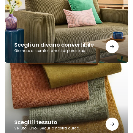
convertibile
Scegli un divano convertibile
Giornate di comfort e notti di puro relax
Scegli
il
tessuto
Scegli il tessuto
Velluto? Lino? Segui la nostra guida.