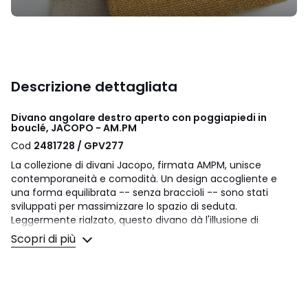
Descrizione dettagliata
Divano angolare destro aperto con poggiapiedi in
bouclé, JACOPO - AM.PM
Cod
2481728 / GPV277
La collezione di divani Jacopo, firmata AMPM, unisce
contemporaneità e comodità. Un design accogliente e
una forma equilibrata -- senza braccioli -- sono stati
sviluppati per massimizzare lo spazio di seduta.
Leggermente rialzato, questo divano dà l'illusione di
fluttuare, pur offrendo un volume impressionante. Un
Scopri di più
capolavoro senza tempo, realizzato in Italia su richiesta.
Comfort seduta
: equilibrato
Comfort dello schienale
: equilibrato
Seduta: profondo e di bassa altezza