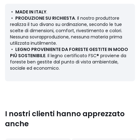
Dimensioni
•
MADE IN ITALY
.
• Lunghezza: 416 cm
•
PRODUZIONE SU RICHIESTA
. Il nostro produttore
• Altezza: 67 cm
realizza il tuo divano su ordinazione, secondo le tue
• Profondità: 152 cm
scelte di dimensioni, comfort, rivestimento e colori.
• Seduta: 195/383 x H40 x P66/97 cm
Nessuna sovrapproduzione, nessuna materia prima
• Lunghezza bracciolo: 221 cm
utilizzata inutilmente.
• Profondità bracciolo: 97 cm
•
LEGNO PROVENIENTE DA FORESTE GESTITE IN MODO
• Peso: 141 kg
PIÙ SOSTENIBILE
. Il legno certificato FSC® proviene da
foreste ben gestite dal punto di vista ambientale,
Descrizione
sociale ed economico.
• Rivestimento: 46% cotone, 24% acrilico, 13% lana, 11%
viscosa, 6% lino 590 g/m2
• Finitura impunturata
• Campioni di tessuto disponibili sul sito, digita "Campioni
Jacopo" nel motore di ricerca
• Struttura: truciolare, compensato, abete massello
• Sospensione: cinghie elastiche
I nostri clienti hanno apprezzato
• Piedi : faggio verniciato alla nitrocellulosa
anche
• Altezza delle gambe: 8 cm
• Le due parti dell'angolo possono essere unite tra loro
grazie ad un sistema di aggancio in leghe di zinco,