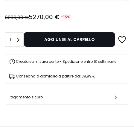
5270,00
5270,00 €
€
6200,00 €
-15%
Invece
di
6200,00
Quantità
1
AGGIUNGI AL CARRELLO
€
15%
di
sconto
Creato su misura per te - Spedizione entro 13 settimane
applicato.
Consegna a domicilio a partire da:
39,99 €
Pagamento sicuro