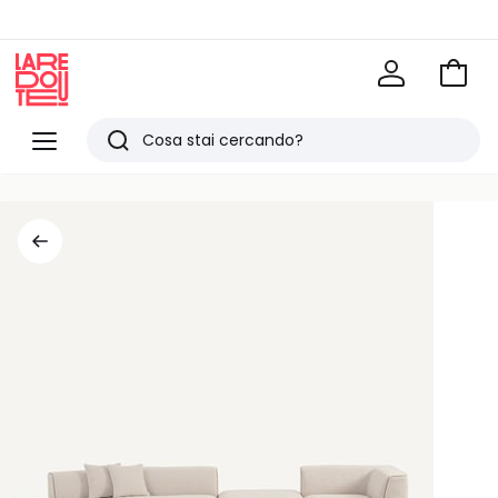
Vai
al
La
carrel
Redoute
Menu
Ricerca
Ultimi
articoli
visti