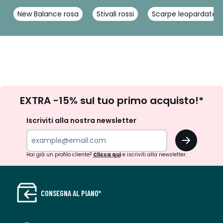
New Balance rosa
Stivali rossi
Scarpe leopardate
Iscrizione
EXTRA -15% sul tuo primo acquisto!*
newsletter
Iscriviti alla nostra newsletter
OK
Hai già un profilo cliente?
Clicca qui
e iscriviti alla newsletter.
CONSEGNA AL PIANO*