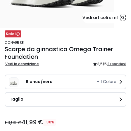
Vedi articoli simili
Saldi
CONVERSE
Scarpe da ginnastica Omega Trainer
Foundation
Vedi la descrizione
3,5
/5
2 recensioni
Bianco/nero
+
1
Colore
Taglia
41,99
41,99 €
€
59,99 €
-30%
Invece