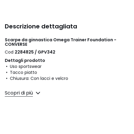
Descrizione dettagliata
Scarpe da ginnastica Omega Trainer Foundation -
CONVERSE
Cod
2284825 / GPV342
Dettagli prodotto
• Uso sportswear
• Tacco piatto
• Chiusura: Con lacci e velcro
Composizione e Manutenzione
Scopri di più
• Tomaia: 50% pelle, 37% tessuto, 13% altri materiali
• Fodera: 100% tessuto
• Soletta: 100% tessuto
• Suola: 100% caoutchouc