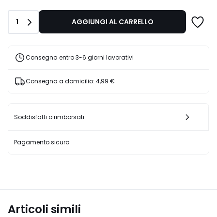
di
59,99
Quantità
1
AGGIUNGI AL CARRELLO
€
30%
di
sconto
Consegna entro 3-6 giorni lavorativi
applicato.
Consegna a domicilio:
4,99 €
Soddisfatti o rimborsati
Pagamento sicuro
Articoli simili