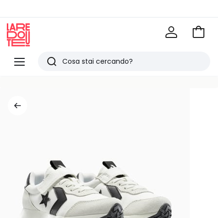
Vai
al
La
carrel
Redoute
Menu
Ricerca
Ultimi
articoli
visti