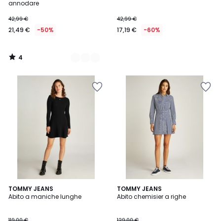
5
annodare
42,99 €
42,99 €
21,49 €
-50%
17,19 €
-60%
4
/
5
TOMMY JEANS
TOMMY JEANS
Abito a maniche lunghe
Abito chemisier a righe
119,00 €
129,00 €