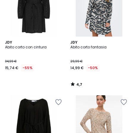
4,7
JDY
JDY
/ 5
Abito corto con cintura
Abito corto fantasia
34,99 €
29,99 €
15,74 €
-55%
14,99 €
-50%
4,7
/
5