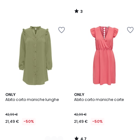
3
/
5
4,7
2
ONLY
ONLY
/ 5
Abito corto maniche lunghe
Abito corto maniche corte
Colori
42,99 €
42,99 €
21,49 €
-50%
21,49 €
-50%
4,7