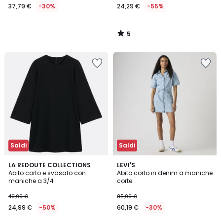
37,79 €
-30%
24,29 €
-55%
5
/
5
Saldi
Saldi
3,3
5
LA REDOUTE COLLECTIONS
2
LEVI'S
/ 5
/
Abito corto e svasato con
Abito corto in denim a maniche
Colori
5
maniche a 3/4
corte
49,99 €
85,99 €
24,99 €
-50%
60,19 €
-30%