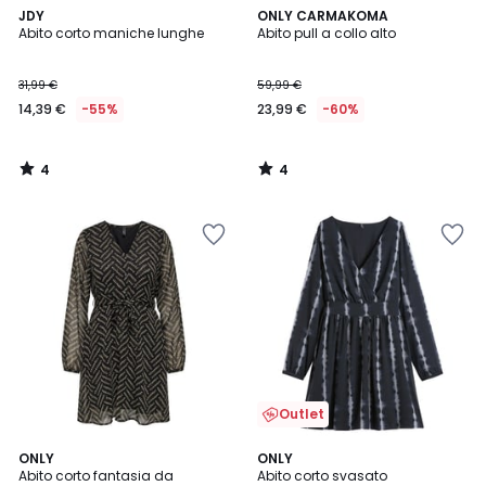
4
4
JDY
ONLY CARMAKOMA
/
/
Abito corto maniche lunghe
Abito pull a collo alto
5
5
31,99 €
59,99 €
14,39 €
-55%
23,99 €
-60%
4
4
/
/
5
5
Outlet
4
2
ONLY
ONLY
/
Abito corto fantasia da
Abito corto svasato
Colori