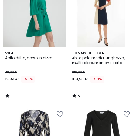
5
2
VILA
TOMMY HILFIGER
/
/
Abito dritto, dorso in pizzo
Abito polo media lunghezza,
5
5
multicolore, maniche corte
42,99 €
219,00 €
19,34 €
-55%
109,50 €
-50%
5
2
/
/
5
5