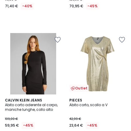
71,40 €
-40%
70,95 €
-45%
Outlet
3
CALVIN KLEIN JEANS
PIECES
/
Abito corto aderente al corpo,
Abito corto, scollo a V
5
maniche lunghe, collo alto
109,00 €
42,99 €
59,95 €
-45%
23,64 €
-45%