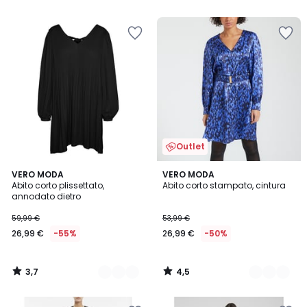
5
Outlet
3,7
4,5
2
VERO MODA
2
VERO MODA
/ 5
/ 5
Abito corto plissettato,
Abito corto stampato, cintura
Colori
Colori
annodato dietro
59,99 €
53,99 €
26,99 €
-55%
26,99 €
-50%
3,7
4,5
/
/
5
5