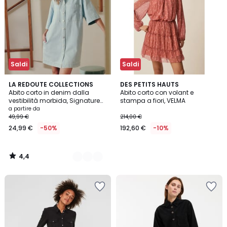
Saldi
Saldi
4,4
3
LA REDOUTE COLLECTIONS
DES PETITS HAUTS
/ 5
Abito corto in denim dalla
Abito corto con volant e
Colori
vestibilità morbida, Signature
stampa a fiori, VELMA
SARA
a partire da
49,99 €
214,00 €
24,99 €
-50%
192,60 €
-10%
4,4
/
5