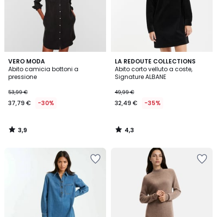
3,9
4,3
VERO MODA
LA REDOUTE COLLECTIONS
/ 5
/ 5
Abito camicia bottoni a
Abito corto velluto a coste,
pressione
Signature ALBANE
53,99 €
49,99 €
37,79 €
-30%
32,49 €
-35%
3,9
4,3
/
/
5
5