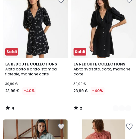
Saldi
Saldi
4
2
LA REDOUTE COLLECTIONS
2
LA REDOUTE COLLECTIONS
/
/
Abito corto e dritto, stampa
Abito svasato, corto, maniche
Colori
5
5
floreale, maniche corte
corte
39,99 €
39,99 €
23,99 €
-40%
23,99 €
-40%
4
2
/
/
5
5