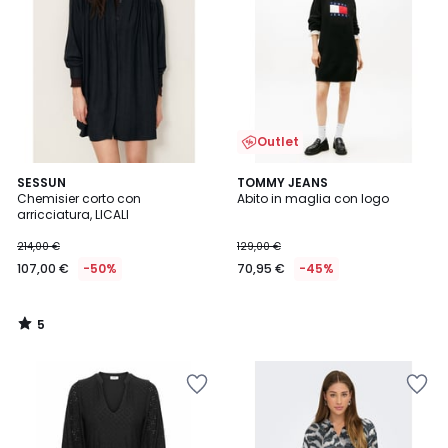
Outlet
5
SESSUN
TOMMY JEANS
/
Chemisier corto con
Abito in maglia con logo
5
arricciatura, LICALI
214,00 €
129,00 €
107,00 €
-50%
70,95 €
-45%
5
/
5