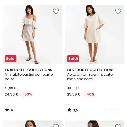
5
5
35%
di
sconto
applicato.
Saldi
Saldi
4
3,5
LA REDOUTE COLLECTIONS
2
LA REDOUTE COLLECTIONS
/
/ 5
Mini abito bustier con pois e
Abito dritto in denim, corto,
Colori
5
balze
maniche corte
49,99 €
49,99 €
24,99 €
-50%
29,99 €
-40%
4
3,5
/
/
5
5