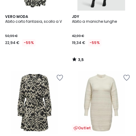
3,5
VERO MODA
JDY
/ 5
Abito corto fantasia, scollo a V
Abito a maniche lunghe
50,99 €
42,99 €
22,94 €
-55%
19,34 €
-55%
3,5
/
5
Outlet