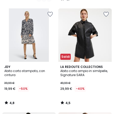
/
5
Saldi
4,8
4,5
JDY
LA REDOUTE COLLECTIONS
/ 5
/ 5
Abito corto stampato, con
Abito corto ampio in similpelle,
cintura
Signature SARA
39,99 €
49,99 €
19,99 €
-50%
29,99 €
-40%
4,8
4,5
/
/
5
5