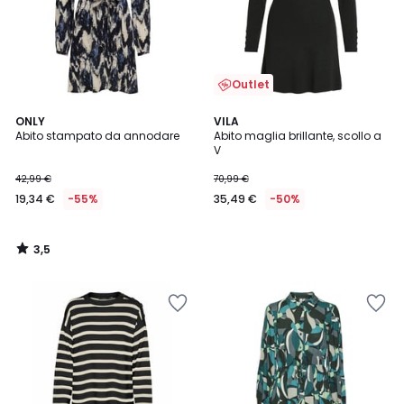
Outlet
3,5
ONLY
VILA
/ 5
Abito stampato da annodare
Abito maglia brillante, scollo a
V
42,99 €
70,99 €
19,34 €
-55%
35,49 €
-50%
3,5
/
5