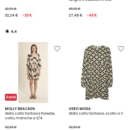
42,99 €
49,99 €
32,24 €
-25%
27,49 €
-45%
4,4
/
5
Saldi
5
MOLLY BRACKEN
VERO MODA
/
Abito corto fantasia floreale,
Abito corto fantasia, scollo a V
5
corto, maniche a 3/4
53,99 €
53,99 €