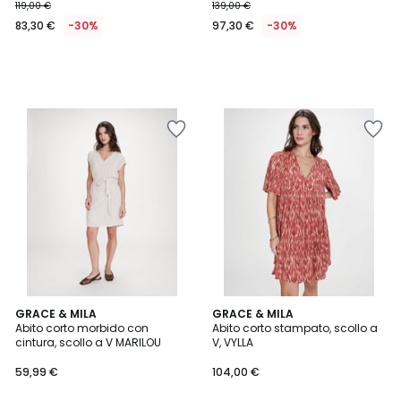
119,00 €
139,00 €
83,30 €
-30%
97,30 €
-30%
3
3
2
GRACE & MILA
GRACE & MILA
/
/
Abito corto morbido con
Abito corto stampato, scollo a
Colori
5
5
cintura, scollo a V MARILOU
V, VYLLA
59,99 €
104,00 €