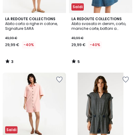
Saldi
3
5
LA REDOUTE COLLECTIONS
LA REDOUTE COLLECTIONS
/
/
Abito corto a righe in cotone,
Abito svasato in denim, corto,
5
5
Signature SARA
maniche corte, bottoni a
pressione sul davanti
49,99 €
49,99 €
29,99 €
-40%
29,99 €
-40%
3
5
/
/
5
5
Saldi