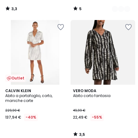
3,3
5
/
/
5
5
Outlet
3,5
CALVIN KLEIN
VERO MODA
/ 5
Abito a portafoglio, corto,
Abito corto fantasia
maniche corte
229,90 €
49,99 €
137,94 €
-40%
22,49 €
-55%
3,5
/