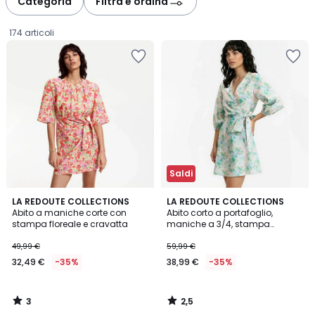
Categoria
Filtra e ordina
gauche
droite
174 articoli
Saldi
3
2,5
LA REDOUTE COLLECTIONS
LA REDOUTE COLLECTIONS
/
/ 5
Abito a maniche corte con
Abito corto a portafoglio,
5
stampa floreale e cravatta
maniche a 3/4, stampa
32,49
floreale
49,99 €
59,99 €
€
32,49 €
-35%
38,99 €
-35%
Invece
di
49,99
3
2,5
€
/
/