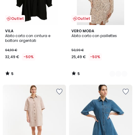
Outlet
Outlet
5
5
VILA
2
VERO MODA
/
/
Abito corto con cintura e
Abito corto con paillettes
Colori
5
5
bottoni argentati
64,99 €
50,99 €
32,49 €
-50%
25,49 €
-50%
5
5
/
/
5
5