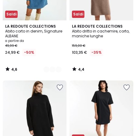
Saldi
Saldi
4,6
4,4
2
LA REDOUTE COLLECTIONS
LA REDOUTE COLLECTIONS
/ 5
/ 5
Abito corto in denim, Signature
Abito dritto in cachemire, corto,
Colori
ALBANE
maniche lunghe
a partire da
49,99 €
159,00 €
24,99 €
-50%
103,35 €
-35%
4,6
4,4
/
/
5
5