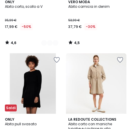
4,6
4,5
2
ONLY
VERO MODA
/ 5
/ 5
Abito corto, scollo a V
Abito camicia in denim
Colori
35,99 €
53,99 €
17,99 €
-50%
37,79 €
-30%
4,6
4,5
/
/
5
5
Saldi
4,4
ONLY
LA REDOUTE COLLECTIONS
/ 5
Abito pull svasato
Abito corto con maniche
lunghe e coulisse in vita