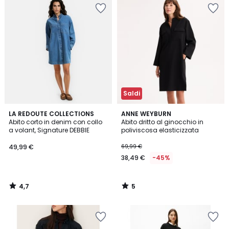
Saldi
4,7
5
LA REDOUTE COLLECTIONS
ANNE WEYBURN
/ 5
/
Abito corto in denim con collo
Abito dritto al ginocchio in
5
a volant, Signature DEBBIE
poliviscosa elasticizzata
49,99 €
69,99 €
38,49 €
-45%
4,7
5
/
/
5
5