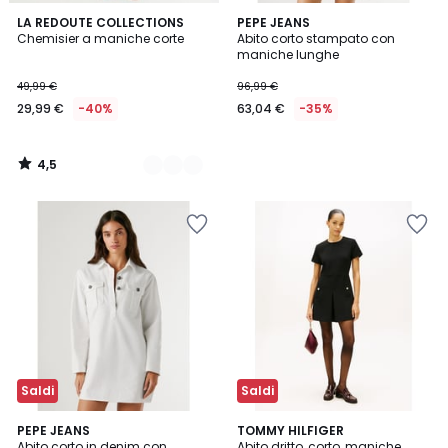
4,5
2
LA REDOUTE COLLECTIONS
PEPE JEANS
/ 5
Chemisier a maniche corte
Abito corto stampato con
Colori
maniche lunghe
49,99 €
96,99 €
29,99 €
-40%
63,04 €
-35%
4,5
/
5
Saldi
Saldi
PEPE JEANS
TOMMY HILFIGER
Abito corto in denim con
Abito dritto, corto, maniche