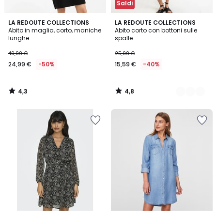
Saldi
4,3
4,8
LA REDOUTE COLLECTIONS
2
LA REDOUTE COLLECTIONS
/ 5
/ 5
Abito in maglia, corto, maniche
Abito corto con bottoni sulle
Colori
lunghe
spalle
49,99 €
25,99 €
24,99 €
-50%
15,59 €
-40%
4,3
4,8
/
/
5
5