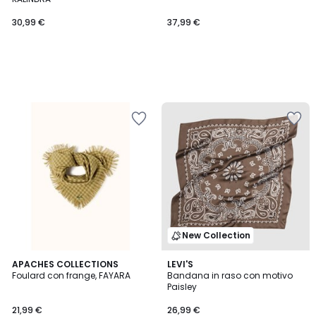
30,99 €
37,99 €
New Collection
5
APACHES COLLECTIONS
LEVI'S
/
Foulard con frange, FAYARA
Bandana in raso con motivo
5
Paisley
21,99 €
26,99 €