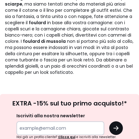
sciarpe
, ma siamo tentati anche da materiali più ariosi
come il cotone o il lino per completare gli outfit estivi. Che
sia a fantasia, a tinta unita o con nappe, fate attenzione a
scegliere il
foulard
in base alla vostra carnagione: con i
capelli scuri e la carnagione chiara, giocate sul contrasto
bianco-nero; con i capelli chiari, divertitevi con cammei di
colore. I
foulard di mussola
non si portano più solo al collo,
ma possono essere indossati in vari modi: in vita al posto
della cintura per esaltare la silhouette, oppure tra i capelli
come turbante o fascia per un look retrò. Da abbinare a
splendidi gioielli, a un paio di orecchini coordinati o a un bel
cappello per un look sofisticato.
Iscrizione
EXTRA -15% sul tuo primo acquisto!*
newsletter
Iscriviti alla nostra newsletter
OK
Hai già un profilo cliente?
Clicca qui
e iscriviti alla newsletter.