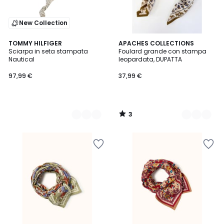
New Collection
3
2
TOMMY HILFIGER
2
APACHES COLLECTIONS
/
Sciarpa in seta stampata
Foulard grande con stampa
Colori
Colori
5
Nautical
leopardata, DUPATTA
97,99 €
37,99 €
3
/
5