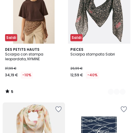
Saldi
Saldi
5
DES PETITS HAUTS
2
PIECES
/
Sciarpa con stampa
Sciarpa stampata Sabri
Colori
5
leopardata, NYMINE
37,99 €
20,99 €
34,19 €
-10%
12,59 €
-40%
5
/
5