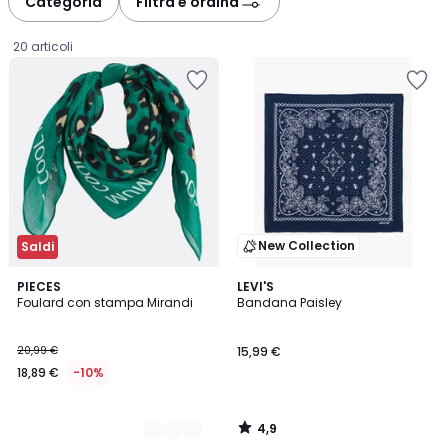
Categoria
Filtra e ordina
20 articoli
New Collection
Saldi
4,9
2
PIECES
LEVI'S
/ 5
Foulard con stampa Mirandi
Bandana Paisley
Colori
18,89
20,99 €
15,99 €
€
18,89 €
-10%
Invece
di
20,99
4,9
€
/