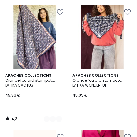
5
10%
di
sconto
applicato.
4,3
2
APACHES COLLECTIONS
APACHES COLLECTIONS
/ 5
Grande foulard stampato,
Grande foulard stampato,
Colori
LATIKA CACTUS
LATIKA WONDERFUL
45,99 €
45,99 €
4,3
/
5