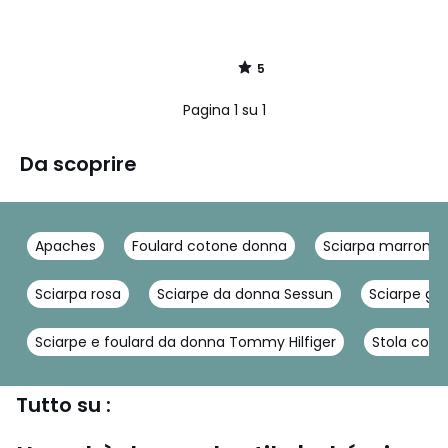
5
/
5
Pagina 1 su 1
Da scoprire
Apaches
Foulard cotone donna
Sciarpa marrone
Sciarpa rosa
Sciarpe da donna Sessun
Sciarpe gri
Sciarpe e foulard da donna Tommy Hilfiger
Stola colo
Tutto su :