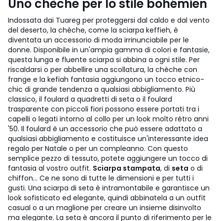
Uno chèche per lo stile bohémien
Indossata dai Tuareg per proteggersi dal caldo e dal vento
del deserto, la chèche, come la sciarpa keffieh, è
diventata un accessorio di moda irrinunciabile per le
donne. Disponibile in un'ampia gamma di colori e fantasie,
questa lunga e fluente sciarpa si abbina a ogni stile. Per
riscaldarsi o per abbellire una scollatura, la chèche con
frange e la kefiah fantasia aggiungono un tocco etnico-
chic di grande tendenza a qualsiasi abbigliamento. Più
classico, il foulard a quadretti di seta o il foulard
trasparente con piccoli fiori possono essere portati tra i
capelli o legati intorno al collo per un look molto rétro anni
'50. Il foulard è un accessorio che può essere adattato a
qualsiasi abbigliamento e costituisce un'interessante idea
regalo per Natale o per un compleanno.
Con questo
semplice pezzo di tessuto, potete aggiungere un tocco di
fantasia al vostro outfit.
Sciarpa stampata
, di
seta
o di
chiffon... Ce ne sono di tutte le dimensioni e per tutti i
gusti. Una sciarpa di seta è intramontabile e garantisce un
look sofisticato ed elegante, quindi abbinatela a un outfit
casual o a un maglione per creare un insieme disinvolto
ma elegante. La seta è ancora il punto di riferimento per le