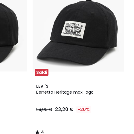
Saldi
4
LEVI'S
/
Berretto Heritage maxi logo
5
23,20 €
29,00 €
-20%
4