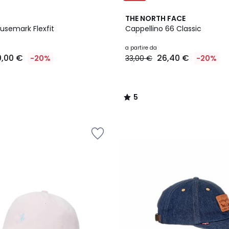
2
5
THE NORTH FACE
Colori
/
usemark Flexfit
Cappellino 66 Classic
5
a partire da
0,00 €
26,40 €
-20%
33,00 €
-20%
5
/
5