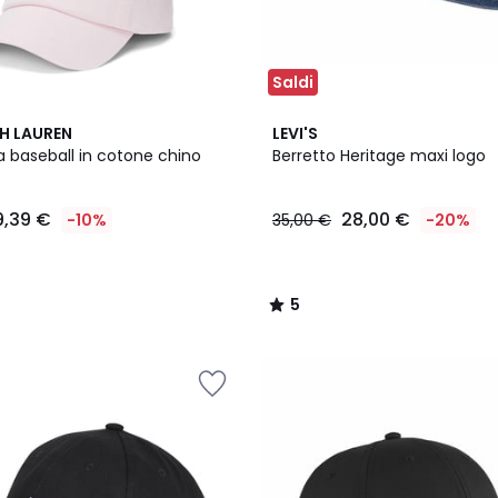
Saldi
5
H LAUREN
LEVI'S
/
a baseball in cotone chino
Berretto Heritage maxi logo
5
9,39 €
28,00 €
-10%
35,00 €
-20%
5
/
5