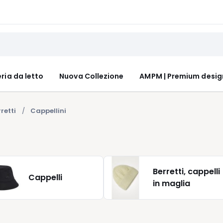
ria da letto
Nuova Collezione
AMPM | Premium desig
retti
Cappellini
Berretti, cappelli
Cappelli
in maglia