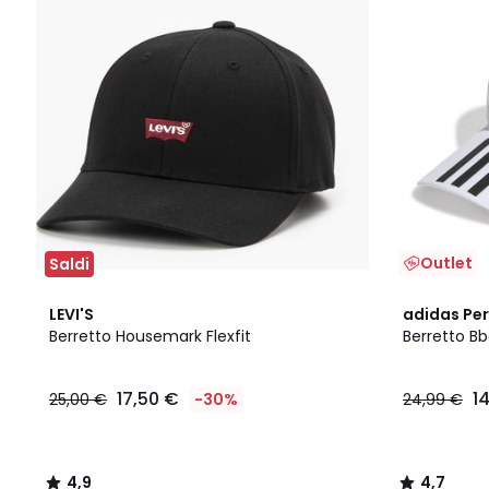
Outlet
Saldi
4,9
4,7
LEVI'S
adidas Pe
/ 5
/ 5
Berretto Housemark Flexfit
Berretto Bb
17,50 €
1
25,00 €
-30%
24,99 €
4,9
4,7