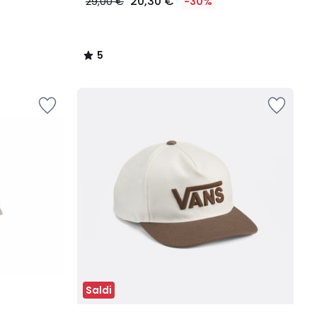
20,30 €
29,00 €
-30%
5
/
5
Saldi