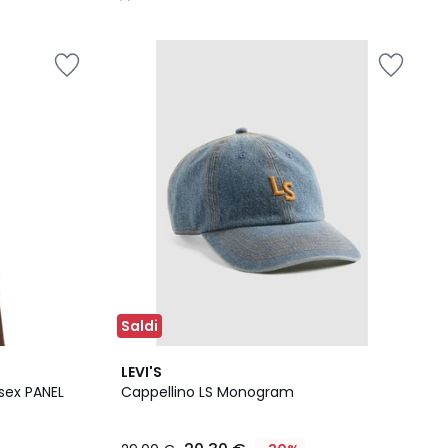
/
5
Saldi
5
LEVI'S
/
sex PANEL
Cappellino LS Monogram
5