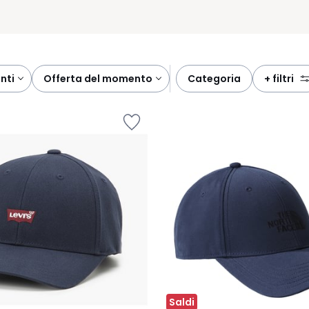
onti
offerta del momento
categoria
+ filtri
Saldi