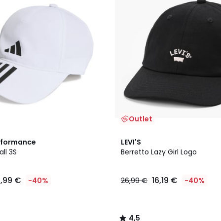
Outlet
4,5
rformance
LEVI'S
/ 5
all 3S
Berretto Lazy Girl Logo
4,99 €
16,19 €
-40%
26,99 €
-40%
4,5