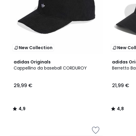
New Collection
New Col
4,9
4,8
adidas Originals
adidas Ori
/ 5
/ 5
Cappellino da baseball CORDUROY
Berretto Ba
29,99 €
21,99 €
4,9
4,8
/
/
5
5