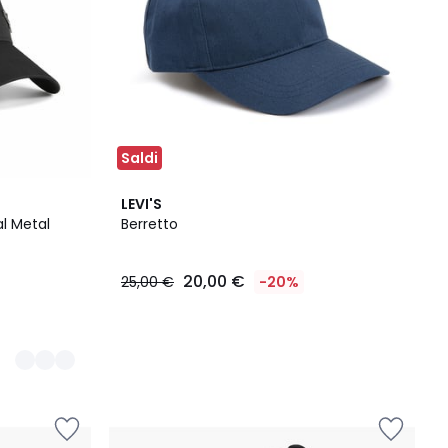
Saldi
LEVI'S
al Metal
Berretto
20,00 €
25,00 €
-20%