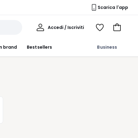
Scarica l'app
Il
Accedi / Iscriviti
Voir
Vai
Mio
ma
al
Profilo
wishlist
carrello
n brand
Bestsellers
Business