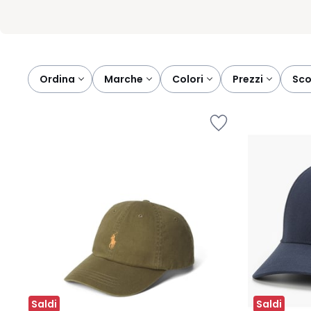
Ordina
marche
colori
prezzi
sc
Saldi
Saldi