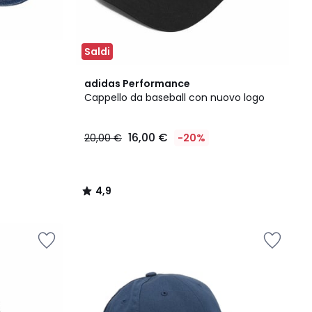
Saldi
4,9
adidas Performance
/ 5
Cappello da baseball con nuovo logo
16,00 €
20,00 €
-20%
4,9
/
5