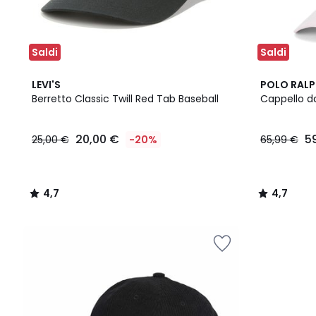
Saldi
Saldi
4,7
4,7
LEVI'S
POLO RALP
/ 5
/ 5
Berretto Classic Twill Red Tab Baseball
Cappello d
20,00 €
5
25,00 €
-20%
65,99 €
4,7
4,7
/
/
5
5