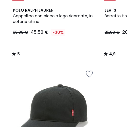
5
4,9
POLO RALPH LAUREN
LEVI'S
/
/ 5
Cappellino con piccolo logo ricamato, in
Berretto Ho
5
cotone chino
45,50
45,50 €
2
65,00 €
-30%
25,00 €
€
Invece
di
65,00
5
4,9
€
/
/
30%
5
5
di
sconto
applicato.