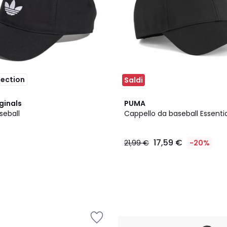
lection
Saldi
2
ginals
PUMA
Colori
seball
Cappello da baseball Essenti
17,59 €
21,99 €
-20%