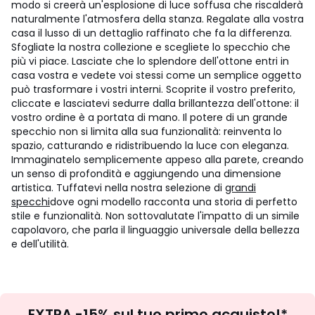
modo si creerà un'esplosione di luce soffusa che riscalderà
naturalmente l'atmosfera della stanza. Regalate alla vostra
casa il lusso di un dettaglio raffinato che fa la differenza.
Sfogliate la nostra collezione e scegliete lo specchio che
più vi piace. Lasciate che lo splendore dell'ottone entri in
casa vostra e vedete voi stessi come un semplice oggetto
può trasformare i vostri interni. Scoprite il vostro preferito,
cliccate e lasciatevi sedurre dalla brillantezza dell'ottone: il
vostro ordine è a portata di mano. Il potere di un grande
specchio non si limita alla sua funzionalità: reinventa lo
spazio, catturando e ridistribuendo la luce con eleganza.
Immaginatelo semplicemente appeso alla parete, creando
un senso di profondità e aggiungendo una dimensione
artistica. Tuffatevi nella nostra selezione di
grandi
specchi
dove ogni modello racconta una storia di perfetto
stile e funzionalità. Non sottovalutate l'impatto di un simile
capolavoro, che parla il linguaggio universale della bellezza
e dell'utilità.
Iscrizione
EXTRA -15% sul tuo primo acquisto!*