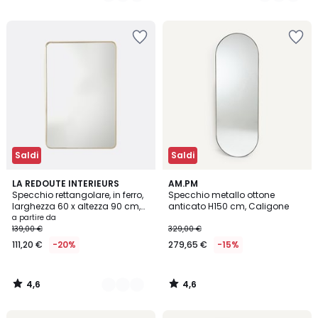
5
5
Saldi
Saldi
4,6
4,6
2
LA REDOUTE INTERIEURS
AM.PM
/ 5
/ 5
Specchio rettangolare, in ferro,
Specchio metallo ottone
Colori
larghezza 60 x altezza 90 cm,
anticato H150 cm, Caligone
IODUS
a partire da
139,00 €
329,00 €
111,20 €
-20%
279,65 €
-15%
4,6
4,6
/
/
5
5