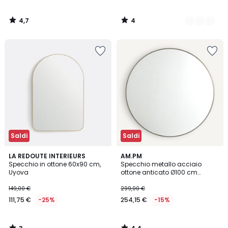
4,7
4
/
/
5
5
Saldi
Saldi
3
4,4
LA REDOUTE INTERIEURS
AM.PM
/
/ 5
Specchio in ottone 60x90 cm,
Specchio metallo acciaio
5
Uyova
ottone anticato Ø100 cm
Caligone
149,00 €
299,00 €
111,75 €
-25%
254,15 €
-15%