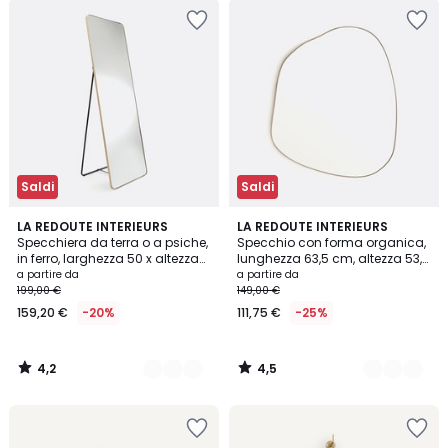
Saldi
Saldi
4,2
4,5
2
LA REDOUTE INTERIEURS
2
LA REDOUTE INTERIEURS
/ 5
/ 5
Specchiera da terra o a psiche,
Specchio con forma organica,
Colori
Colori
in ferro, larghezza 50 x altezza
lunghezza 63,5 cm, altezza 53,3
150 cm, IODUS
cm, ORNICA
a partire da
a partire da
199,00 €
149,00 €
159,20 €
-20%
111,75 €
-25%
4,2
4,5
/
/
5
5