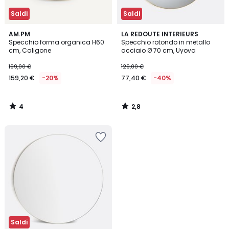
Saldi
Saldi
4
2,8
AM.PM
LA REDOUTE INTERIEURS
/
/ 5
Specchio forma organica H60
Specchio rotondo in metallo
5
cm, Caligone
acciaio Ø 70 cm, Uyova
199,00 €
129,00 €
159,20 €
-20%
77,40 €
-40%
4
2,8
/
/
5
5
Saldi