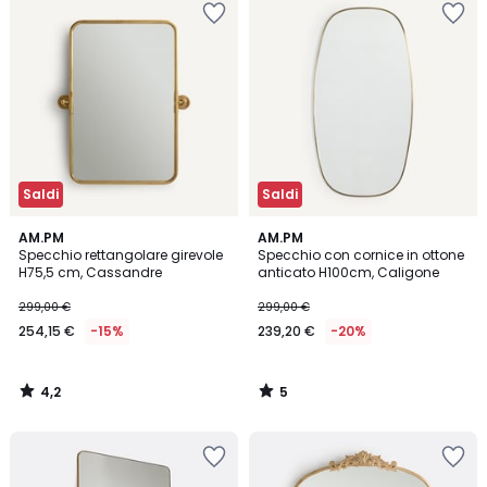
Saldi
Saldi
4,2
5
AM.PM
AM.PM
/ 5
/
Specchio rettangolare girevole
Specchio con cornice in ottone
5
H75,5 cm, Cassandre
anticato H100cm, Caligone
299,00 €
299,00 €
254,15 €
-15%
239,20 €
-20%
4,2
5
/
/
5
5