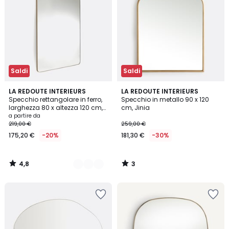
Saldi
Saldi
4,8
3
2
LA REDOUTE INTERIEURS
LA REDOUTE INTERIEURS
/ 5
/
Specchio rettangolare in ferro,
Specchio in metallo 90 x 120
Colori
5
larghezza 80 x altezza 120 cm,
cm, Jinia
IODUS
a partire da
219,00 €
259,00 €
175,20 €
-20%
181,30 €
-30%
4,8
3
/
/
5
5