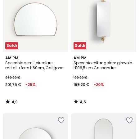
Saldi
Saldi
4,9
4,5
AM.PM
AM.PM
/ 5
/ 5
Specchio semi-circolare
Specchio rettangolare girevole
metallo ferro H60cm, Caligone
H106,5 cm Cassandre
269,00 €
199,00 €
201,75 €
-25%
159,20 €
-20%
4,9
4,5
/
/
5
5