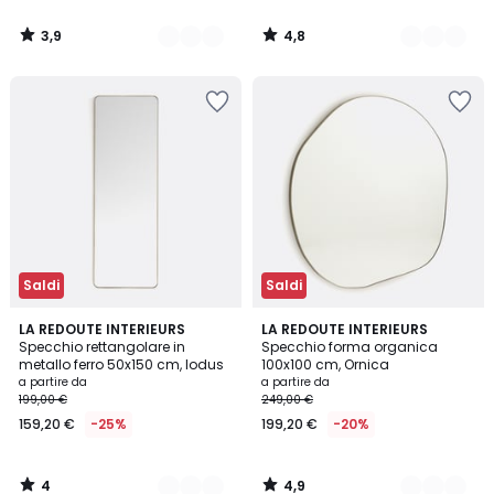
di
99,99
3,9
4,8
€
/
/
5
5
20%
di
sconto
applicato.
Saldi
Saldi
4
4,9
2
LA REDOUTE INTERIEURS
2
LA REDOUTE INTERIEURS
/
/ 5
Specchio rettangolare in
Specchio forma organica
Colori
Colori
5
metallo ferro 50x150 cm, Iodus
100x100 cm, Ornica
a partire da
a partire da
199,00 €
249,00 €
159,20 €
-25%
199,20 €
-20%
4
4,9
/
/