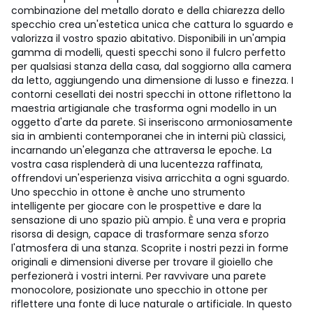
combinazione del metallo dorato e della chiarezza dello
specchio crea un'estetica unica che cattura lo sguardo e
valorizza il vostro spazio abitativo. Disponibili in un'ampia
gamma di modelli, questi specchi sono il fulcro perfetto
per qualsiasi stanza della casa, dal soggiorno alla camera
da letto, aggiungendo una dimensione di lusso e finezza. I
contorni cesellati dei nostri specchi in ottone riflettono la
maestria artigianale che trasforma ogni modello in un
oggetto d'arte da parete. Si inseriscono armoniosamente
sia in ambienti contemporanei che in interni più classici,
incarnando un'eleganza che attraversa le epoche. La
vostra casa risplenderà di una lucentezza raffinata,
offrendovi un'esperienza visiva arricchita a ogni sguardo.
Uno specchio in ottone è anche uno strumento
intelligente per giocare con le prospettive e dare la
sensazione di uno spazio più ampio. È una vera e propria
risorsa di design, capace di trasformare senza sforzo
l'atmosfera di una stanza. Scoprite i nostri pezzi in forme
originali e dimensioni diverse per trovare il gioiello che
perfezionerà i vostri interni. Per ravvivare una parete
monocolore, posizionate uno specchio in ottone per
riflettere una fonte di luce naturale o artificiale. In questo