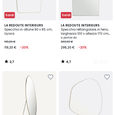
Saldi
Saldi
2,7
4,7
LA REDOUTE INTERIEURS
2
LA REDOUTE INTERIEURS
/ 5
/ 5
Specchio in ottone 90 x 65 cm,
Specchio rettangolare, in ferro,
Colori
Uyova
larghezza 100 x altezza 170 cm,
IODUS
a partire da
149,00 €
369,00 €
119,20 €
-20%
295,20 €
-20%
2,7
4,7
/
/
5
5