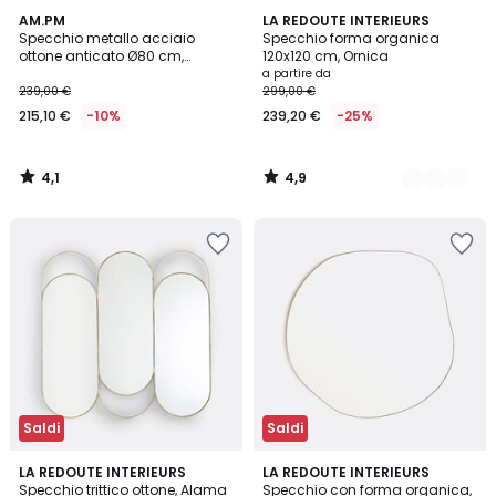
4,1
4,9
AM.PM
2
LA REDOUTE INTERIEURS
/ 5
/ 5
Specchio metallo acciaio
Specchio forma organica
Colori
ottone anticato Ø80 cm,
120x120 cm, Ornica
Caligone
a partire da
239,00 €
299,00 €
215,10 €
-10%
239,20 €
-25%
4,1
4,9
/
/
5
5
Saldi
Saldi
4,2
4,5
LA REDOUTE INTERIEURS
2
LA REDOUTE INTERIEURS
/ 5
/ 5
Specchio trittico ottone, Alama
Specchio con forma organica,