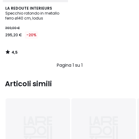
4,5
LA REDOUTE INTERIEURS
/ 5
Specchio rotondo in metallo
ferro ø140 cm, Iodus
369,00 €
295,20 €
-20%
4,5
/
5
Pagina 1 su 1
Articoli simili