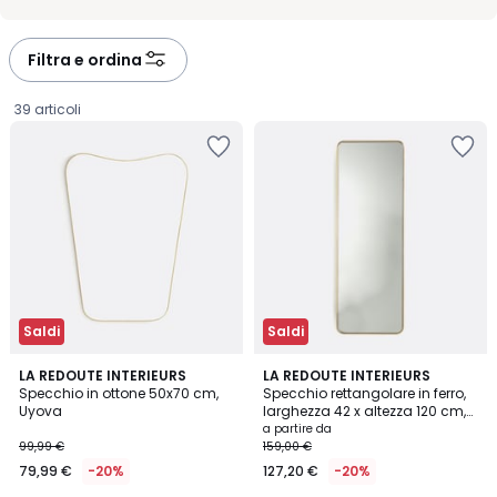
per decidere con calma e senza sorprese. La consegna è
organizzata per arrivare in tempi affidabili, direttamente a casa
vostra. Un modo semplice per aggiungere funzionalità, con la
sicurezza di una scelta ben fatta.
Filtra e ordina
39 articoli
Saldi
Saldi
3,9
4,8
2
LA REDOUTE INTERIEURS
2
LA REDOUTE INTERIEURS
/ 5
/ 5
Specchio in ottone 50x70 cm,
Specchio rettangolare in ferro,
Colori
Colori
Uyova
larghezza 42 x altezza 120 cm,
79,99
IODUS
a partire da
99,99 €
159,00 €
€
79,99 €
-20%
127,20 €
-20%
Invece