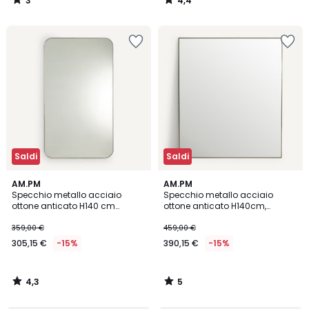
3
4,4
/
/
5
5
Saldi
Saldi
4,3
5
AM.PM
AM.PM
/ 5
/
Specchio metallo acciaio
Specchio metallo acciaio
5
ottone anticato H140 cm
ottone anticato H140cm,
Caligone
Caligone
359,00 €
459,00 €
305,15 €
-15%
390,15 €
-15%
4,3
5
/
/
5
5