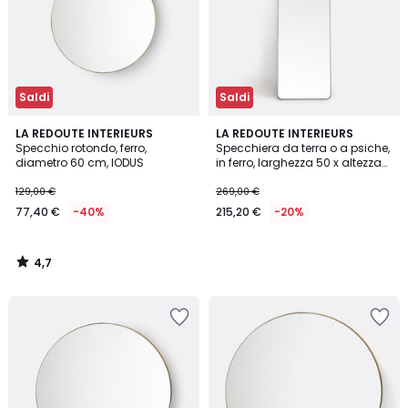
Saldi
Saldi
4,7
LA REDOUTE INTERIEURS
LA REDOUTE INTERIEURS
/ 5
Specchio rotondo, ferro,
Specchiera da terra o a psiche,
diametro 60 cm, IODUS
in ferro, larghezza 50 x altezza
150 cm, IODUS
129,00 €
269,00 €
77,40 €
-40%
215,20 €
-20%
4,7
/
5