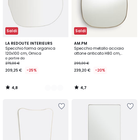
Saldi
Saldi
4,8
4,7
2
LA REDOUTE INTERIEURS
AM.PM
/ 5
/ 5
Specchio forma organica
Specchio metallo acciaio
Colori
120x100 cm, Ornica
ottone anticato H80 cm,
Caligone
a partire da
279,00 €
299,00 €
209,25 €
-25%
239,20 €
-20%
4,8
4,7
/
/
5
5