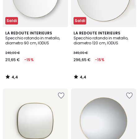
Saldi
Saldi
4,4
4,4
LA REDOUTE INTERIEURS
LA REDOUTE INTERIEURS
/ 5
/ 5
Specchio rotondo in metallo,
Specchio rotondo in metallo,
diametro 90 cm, IODUS
diametro 120 cm, IODUS
249,00 €
349,00 €
211,65 €
-15%
296,65 €
-15%
4,4
4,4
/
/
5
5