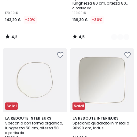
Colori
lunghezza 80 cm, altezza 80
cm, ORNICA
a partire da
179,00 €
199,00 €
143,20 €
-20%
139,30 €
-30%
4,2
4,5
/
/
5
5
Saldi
Saldi
4,8
4,4
2
LA REDOUTE INTERIEURS
LA REDOUTE INTERIEURS
/ 5
/ 5
Specchio con forma organica,
Specchio quadrato in metallo
Colori
lunghezza 58 cm, altezza 58
90x90 cm, Iodus
cm, ORNICA
a partire da