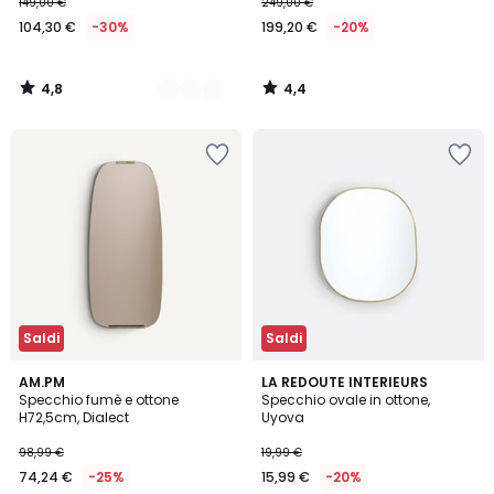
149,00 €
249,00 €
104,30 €
-30%
199,20 €
-20%
4,8
4,4
/
/
5
5
Saldi
Saldi
4,7
4
AM.PM
2
LA REDOUTE INTERIEURS
/ 5
/
Specchio fumè e ottone
Specchio ovale in ottone,
Colori
5
H72,5cm, Dialect
Uyova
98,99 €
19,99 €
74,24 €
-25%
15,99 €
-20%