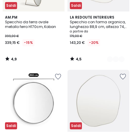
Saldi
Saldi
4,9
4,5
AM.PM
2
LA REDOUTE INTERIEURS
/ 5
/ 5
Specchio da terra ovale
Specchio con forma organica,
Colori
metallo ferro H170cm, Koban
lunghezza 88,9 cm, altezza 74,6
cm, ORNICA
a partire da
399,00 €
179,00 €
339,15 €
-15%
143,20 €
-20%
4,9
4,5
/
/
5
5
Saldi
Saldi