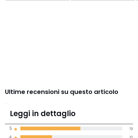
Ultime recensioni su questo articolo
4,4
Leggi in dettaglio
(32 recensioni)
di media tenendo
5
19
conto di tutti i
4
10