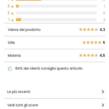
paesi
3
1
Recensione 100% verificata,
2
0
La Redoute si impegna
1
2
Valore del
5
19
4,3
prodotto
4
10
Valore del prodotto
4,3
3
1
Stile
5
2
Stile
5
0
1
2
Materia
4,5
Materia
4,5
84% dei clienti consiglia
questo articolo
84% dei clienti consiglia questo articolo
Vedi i dettagli delle recensioni
Le più recenti
Vedi tutti gli score