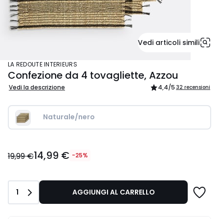
Vedi articoli simili
LA REDOUTE INTERIEURS
Confezione da 4 tovagliette, Azzou
Vedi la descrizione
4,4
/5
32 recensioni
Naturale/nero
14,99
14,99 €
€
19,99 €
-25%
Invece
di
19,99
Quantità
1
AGGIUNGI AL CARRELLO
€
25%
di