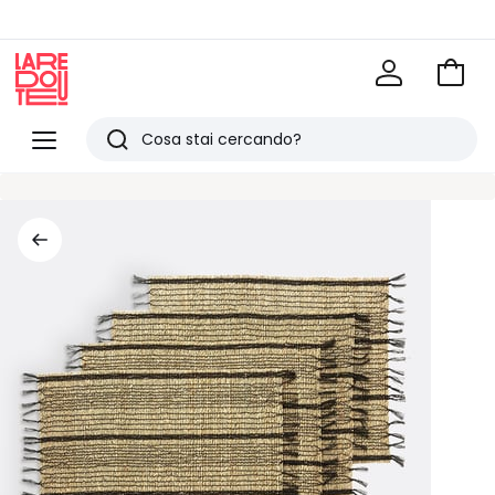
Vai
al
La
carrel
Redoute
Menu
Ricerca
Ultimi
articoli
visti