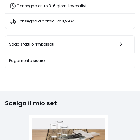
sconto
Consegna entro 3-6 giorni lavorativi
applicato.
Consegna a domicilio:
4,99 €
Soddisfatti o rimborsati
Pagamento sicuro
Scelgo il mio set