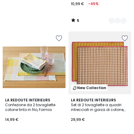
10,99 €
-45%
5
/
5
New Collection
4,2
LA REDOUTE INTERIEURS
LA REDOUTE INTERIEURS
/ 5
Confezione da 2 tovagliette
Set di 2 tovagliette a quadri
cotone tinto in filo, Formia
intrecciati in garza di cotone,
NINON
14,99 €
29,99 €