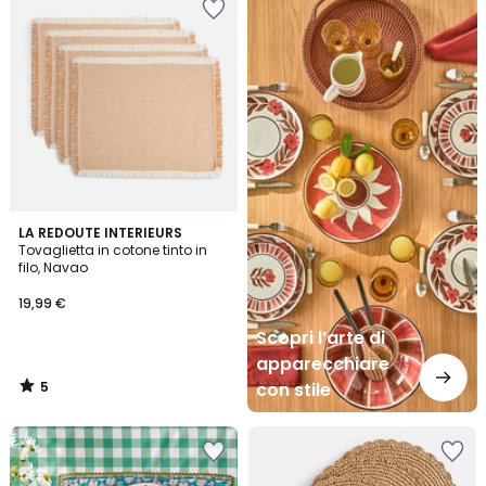
l’arte
di
apparecchiare
con
stile
5
LA REDOUTE INTERIEURS
/
Tovaglietta in cotone tinto in
5
filo, Navao
19,99 €
Scopri l’arte di
apparecchiare
5
con stile
/
5