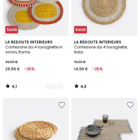
Saldi
Saldi
4,1
4,3
2
LA REDOUTE INTERIEURS
LA REDOUTE INTERIEURS
/ 5
/ 5
Confezione da 4 tovagliette in
Confezione da 4 tovagliette,
Colori
vimini, Romix
Nala
39,99 €
19,99 €
29,99 €
-25%
14,99 €
-25%
4,1
4,3
/
/
5
5