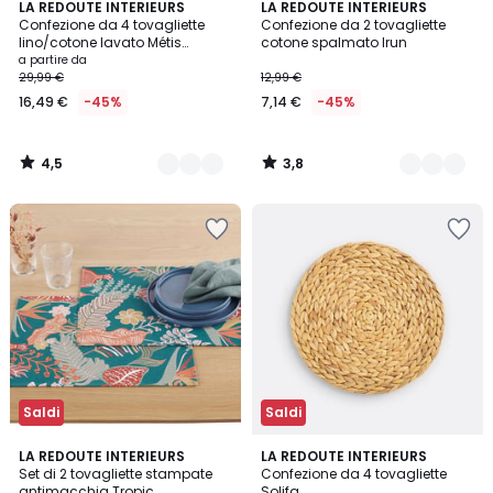
4,5
3,8
4
LA REDOUTE INTERIEURS
2
LA REDOUTE INTERIEURS
/ 5
/ 5
Confezione da 4 tovagliette
Confezione da 2 tovagliette
Colori
Colori
lino/cotone lavato Métis
cotone spalmato Irun
Bourdon
a partire da
29,99 €
12,99 €
16,49 €
-45%
7,14 €
-45%
4,5
3,8
/
/
5
5
Saldi
Saldi
4,4
4,4
LA REDOUTE INTERIEURS
LA REDOUTE INTERIEURS
/ 5
/ 5
Set di 2 tovagliette stampate
Confezione da 4 tovagliette
antimacchia Tropic
Solifa