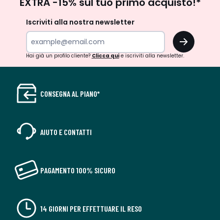
EXTRA -15% sul tuo primo acquisto!*
newsletter
Iscriviti alla nostra newsletter
OK
Hai già un profilo cliente?
Clicca qui
e iscriviti alla newsletter.
CONSEGNA AL PIANO*
AIUTO E CONTATTI
PAGAMENTO 100% SICURO
14 GIORNI PER EFFETTUARE IL RESO