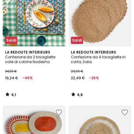
Saldi
Saldi
4,1
4,6
LA REDOUTE INTERIEURS
LA REDOUTE INTERIEURS
/ 5
/ 5
Confezione da 2 tovagliette
Confezione da 4 tovagliette in
voile di cotone Nadesha
carta, Solia
34,99 €
29,99 €
19,24 €
-45%
22,49 €
-25%
4,1
4,6
/
/
5
5