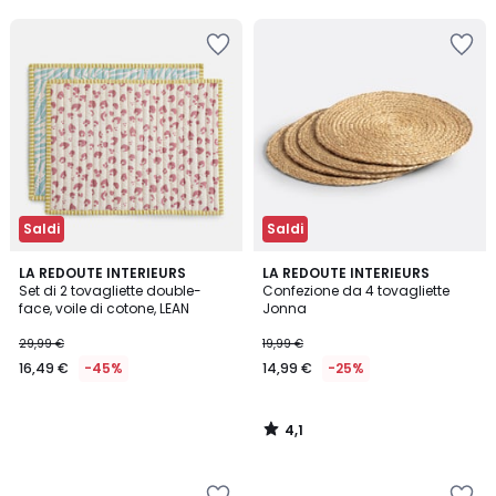
5
5
45%
di
sconto
applicato.
Saldi
Saldi
4,1
LA REDOUTE INTERIEURS
LA REDOUTE INTERIEURS
/ 5
Set di 2 tovagliette double-
Confezione da 4 tovagliette
face, voile di cotone, LEAN
Jonna
29,99 €
19,99 €
16,49 €
-45%
14,99 €
-25%
4,1
/
5