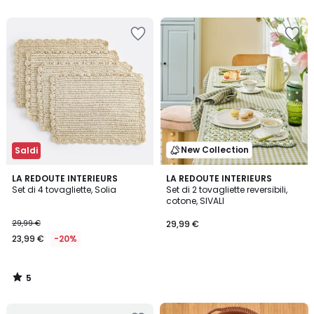
5
New Collection
Saldi
5
LA REDOUTE INTERIEURS
LA REDOUTE INTERIEURS
/
Set di 4 tovagliette, Solia
Set di 2 tovagliette reversibili,
5
cotone, SIVALI
29,99 €
29,99 €
23,99 €
-20%
5
/
5
Scopri