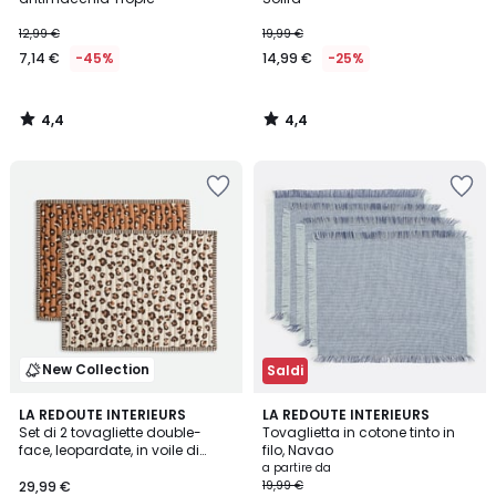
12,99 €
19,99 €
7,14 €
-45%
14,99 €
-25%
4,4
4,4
/
/
5
5
New Collection
Saldi
5
LA REDOUTE INTERIEURS
2
LA REDOUTE INTERIEURS
/
Set di 2 tovagliette double-
Tovaglietta in cotone tinto in
Colori
5
face, leopardate, in voile di
filo, Navao
cotone, Leopold
a partire da
29,99 €
19,99 €