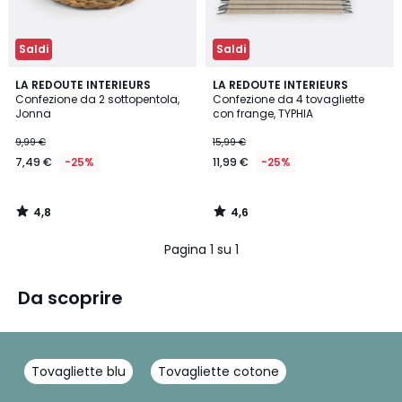
Saldi
Saldi
4,8
4,6
LA REDOUTE INTERIEURS
LA REDOUTE INTERIEURS
/ 5
/ 5
Confezione da 2 sottopentola,
Confezione da 4 tovagliette
Jonna
con frange, TYPHIA
9,99 €
15,99 €
7,49 €
-25%
11,99 €
-25%
4,8
4,6
/
/
5
5
Pagina 1 su 1
Da scoprire
Tovagliette blu
Tovagliette cotone