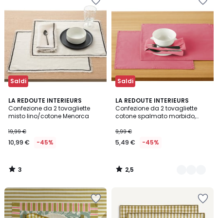
Saldi
Saldi
3
2,5
LA REDOUTE INTERIEURS
7
LA REDOUTE INTERIEURS
/
/ 5
Confezione da 2 tovagliette
Confezione da 2 tovagliette
Colori
5
misto lino/cotone Menorca
cotone spalmato morbido,
Scénario
19,99 €
9,99 €
10,99 €
-45%
5,49 €
-45%
3
2,5
/
/
5
5