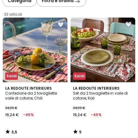
Categoria
Filtra e ordina
gauche
droite
33 articoli
Saldi
Saldi
3,5
5
LA REDOUTE INTERIEURS
LA REDOUTE INTERIEURS
/ 5
/
Confezione da 2 tovagliette
Set da 2 tovagliette in voile di
5
voile di cotone, Chili
cotone, Kali
19,24
34,99 €
34,99 €
€
19,24 €
-45%
19,24 €
-45%
Invece
di
34,99
3,5
5
€
/
/