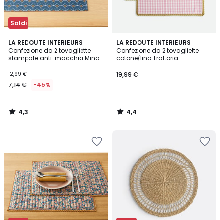
Saldi
4,3
4,4
LA REDOUTE INTERIEURS
LA REDOUTE INTERIEURS
/ 5
/ 5
Confezione da 2 tovagliette
Confezione da 2 tovagliette
stampate anti-macchia Mina
cotone/lino Trattoria
12,99 €
19,99 €
7,14 €
-45%
4,3
4,4
/
/
5
5