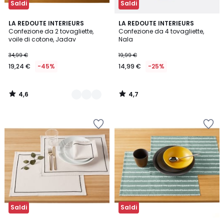
Saldi
Saldi
4,6
4,7
2
LA REDOUTE INTERIEURS
LA REDOUTE INTERIEURS
/ 5
/ 5
Confezione da 2 tovagliette,
Confezione da 4 tovagliette,
Colori
voile di cotone, Jadav
Nala
34,99 €
19,99 €
19,24 €
-45%
14,99 €
-25%
4,6
4,7
/
/
5
5
Saldi
Saldi