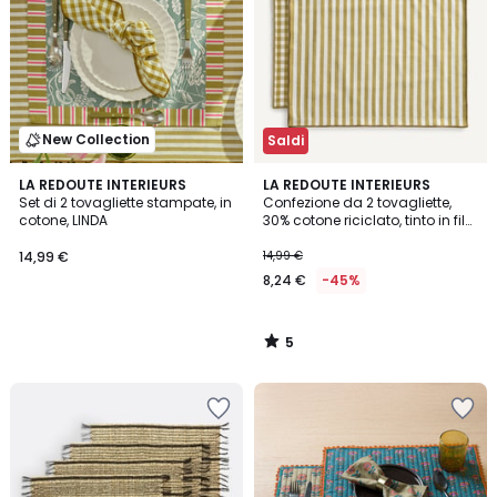
New Collection
Saldi
5
LA REDOUTE INTERIEURS
LA REDOUTE INTERIEURS
/
Set di 2 tovagliette stampate, in
Confezione da 2 tovagliette,
5
cotone, LINDA
30% cotone riciclato, tinto in filo,
SOIZIC
14,99 €
14,99 €
8,24 €
-45%
5
/
5