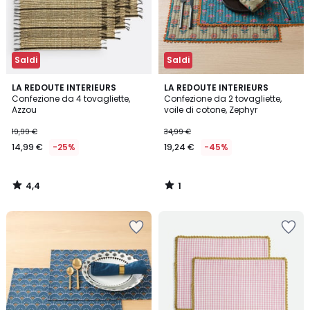
Saldi
Saldi
4,4
1
LA REDOUTE INTERIEURS
LA REDOUTE INTERIEURS
/ 5
/
Confezione da 4 tovagliette,
Confezione da 2 tovagliette,
5
Azzou
voile di cotone, Zephyr
19,99 €
34,99 €
14,99 €
-25%
19,24 €
-45%
4,4
1
/
/
5
5