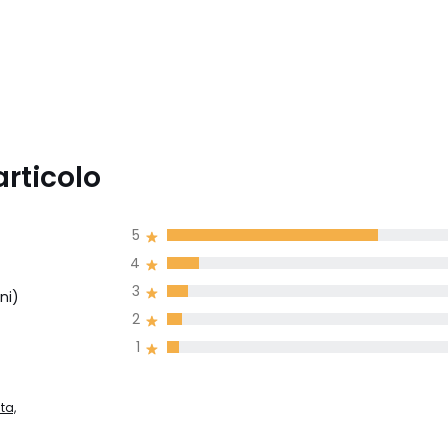
articolo
5
4
3
ni)
2
1
ta,