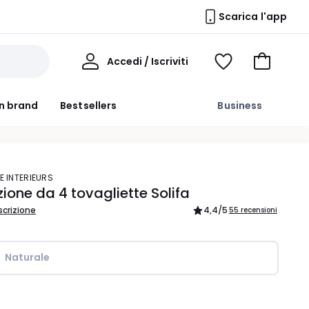
Scarica l'app
Il
Accedi / Iscriviti
Voir
Vai
Mio
ma
al
Profilo
wishlist
carrello
n brand
Bestsellers
Business
E INTERIEURS
ione da 4 tovagliette Solifa
scrizione
4,4
/5
55 recensioni
Naturale  
ità