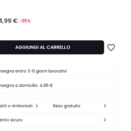
4,99 €
-25%
AGGIUNGI AL CARRELLO
.
segna entro 3-6 giorni lavorativi
segna a domicilio:
4,99 €
atti o rimborsati
Reso gratuito
nto sicuro