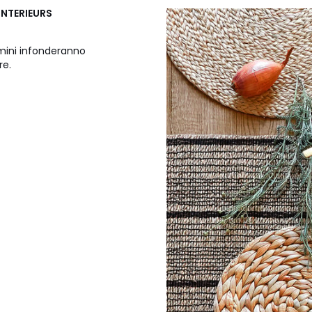
INTERIEURS
imini infonderanno
re.