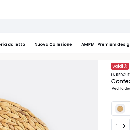
ria da letto
Nuova Collezione
AMPM | Premium desig
Saldi
LA REDOUT
Confez
Vedi la de
Quant
1