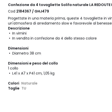
Confezione da 4 tovagliette Solifa naturale LA REDOUTE 
Cod
2184367 / GHJ479
Progettate in una materia prima, queste 4 tovagliette in v
un'atmosfera di arredamento slow e favorevole al benesse
Descrizione
• In vimini
• In vendita in confezione da 4 dello stesso colore
Dimensioni
• Diametro 38 cm
Dimensioni e peso del collo
1 collo
• L41 x A7 x P41 cm, 1,05 kg
Colori
Naturale
Taglie
TU