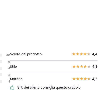
Valore del prodotto
4,4
40
6
Stile
4,3
4
3
Materia
4,5
2
81% dei clienti consiglia questo articolo