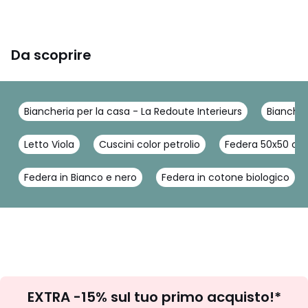
Da scoprire
Biancheria per la casa - La Redoute Interieurs
Biancher
Letto Viola
Cuscini color petrolio
Federa 50x50 co
Federa in Bianco e nero
Federa in cotone biologico
Iscrizione
EXTRA -15% sul tuo primo acquisto!*
newsletter