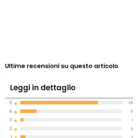
Ultime recensioni su questo articolo
4,6
Leggi in dettaglio
(38 recensioni)
di media tenendo
5
29
conto di tutti i
4
6
paesi
3
1
Recensione 100% verificata,
2
0
La Redoute si impegna
1
2