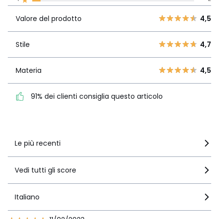
Valore del
5
29
4,5
prodotto
4
6
Valore del prodotto
4,5
3
1
Stile
4,7
2
Stile
4,7
0
1
2
Materia
4,5
Materia
4,5
91% dei clienti consiglia
questo articolo
91% dei clienti consiglia questo articolo
Vedi i dettagli delle recensioni
Le più recenti
Vedi tutti gli score
Italiano