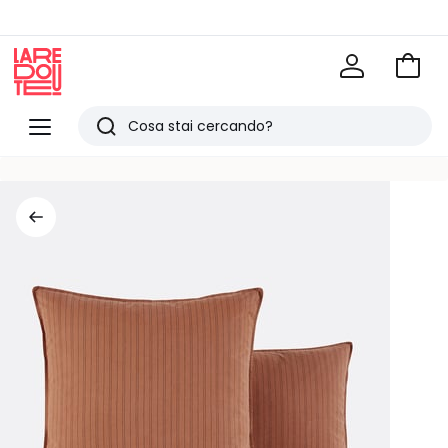
Vai
al
La
carrel
Redoute
Menu
Ricerca
Ultimi
articoli
visti