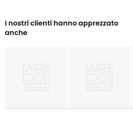
Dimensioni
• 50 x 70 cm: rettangolare
• 63 x 63 cm: quadrata
I nostri clienti hanno apprezzato
anche
Scheda prodotto relativa alle qualità e caratteristiche
ambientali
• Origine della fabbricazione (tessitura, tintura, stampa,
sartoria): Pakistan
Colori
Fantasia
Taglie
50 x 70 cm, 63 x 63 cm, 65 x 100 cm