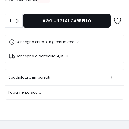
partire
da
5,19
Quantità
1
AGGIUNGI AL CARRELLO
€
Invece
di
12,99
Consegna entro 3-6 giorni lavorativi
€
60%
Consegna a domicilio:
4,99 €
di
sconto
applicato.
Soddisfatti o rimborsati
Pagamento sicuro