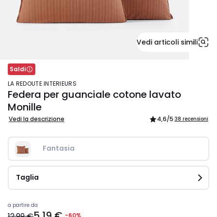
Vedi articoli simili
Saldi
LA REDOUTE INTERIEURS
Federa per guanciale cotone lavato
Monille
Vedi la descrizione
4,6
/5
38 recensioni
Fantasia
Taglia
Prezzo
a partire da
5,19 €
a
12,99 €
-60%