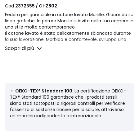
Cod
2372555 / GHZ802
Federa per guanciale in cotone lavato Monille. Giocando su
linee grafiche, la parure Monille si invita nella tua camera in
uno stile molto contemporaneo.
Il cotone lavato è stato delicatamente sbiancato durante
la sua lavorazione. Morbido e confortevole, sviluppa una
patina nel tempo. Trendy con il suo aspetto leggermente
Scopri di più
stropicciato, non necessita di stiratura.
Descrizione
• 100% cotone
• Cotone lavato
• 57 fili/cm²
• Fantasia rigata davanti/dietro
•
OEKO-TEX® Standard 100
. La certificazione OEKO-
• Federa venduta singolarmente
TEX® Standard 100 garantisce che i prodotti tessili
siano stati sottoposti a rigorosi controlli per verificare
Manutenzione
l'assenza di sostanze nocive per la salute, attraverso
• Temperatura di lavaggio 60° (si consiglia un lavaggio a
un marchio indipendente e internazionale.
40° per i colori scuri).
• Lavando il bucato a 40° anziché a 60°, limiti il ​​consumo
di energia