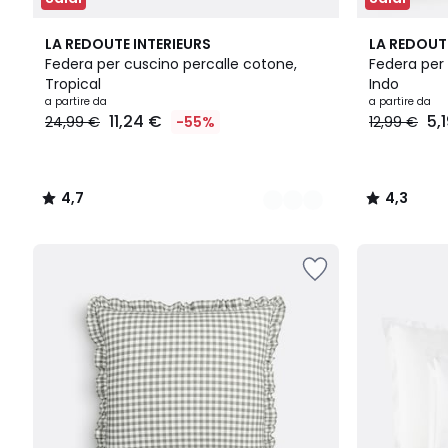
5
4,7
4
4,3
LA REDOUTE INTERIEURS
LA REDOUT
Colori
/ 5
Colori
/ 5
Federa per cuscino percalle cotone,
Federa per
Tropical
Indo
Prezzo
a partire da
a partire da
11,24 €
5,
24,99 €
-55%
12,99 €
a
partire
da
11,24
4,7
4,3
€
/
/
Invece
5
5
di
24,99
€
55%
di
sconto
applicato.