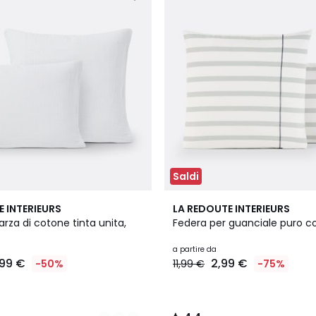
Saldi
3
4,4
E INTERIEURS
LA REDOUTE INTERIEURS
Colori
/ 5
arza di cotone tinta unita,
Federa per guanciale puro c
a partire da
,99 €
2,99 €
-50%
11,99 €
-75%