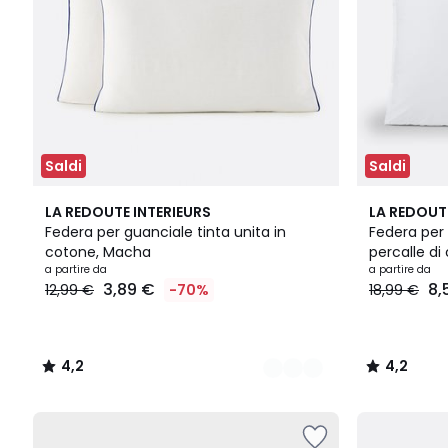
Saldi
Saldi
7
4,2
12
4,2
LA REDOUTE INTERIEURS
LA REDOUT
Colori
/ 5
Colori
/ 5
Federa per guanciale tinta unita in
Federa per 
cotone, Macha
percalle di
a partire da
a partire da
3,89 €
8,
12,99 €
-70%
18,99 €
4,2
4,2
/
/
5
5