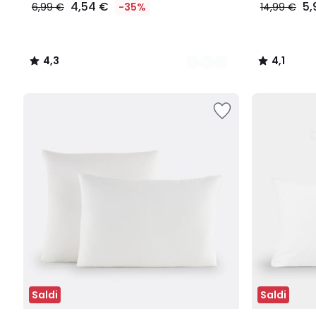
4,54 €
5,
6,99 €
-35%
14,99 €
4,3
4,1
/
/
5
5
Saldi
Saldi