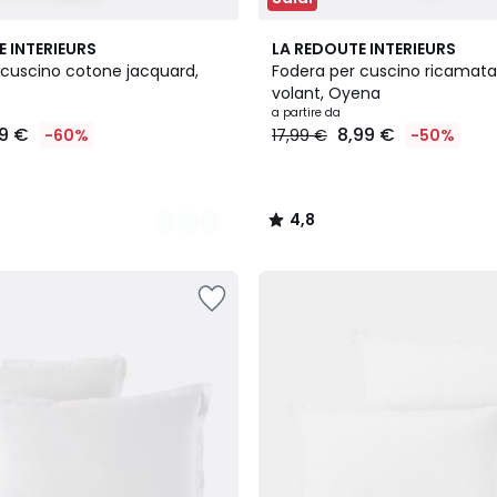
4,8
E INTERIEURS
LA REDOUTE INTERIEURS
/ 5
 cuscino cotone jacquard,
Fodera per cuscino ricamat
volant, Oyena
a partire da
19 €
8,99 €
-60%
17,99 €
-50%
4,8
/
5