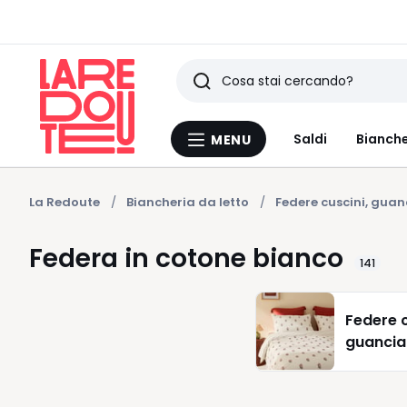
Ricerca
Ultimi
Saldi
Bianche
MENU
Menu
articoli
La
Redoute
visti
La Redoute
Biancheria da letto
Federe cuscini, guan
Federa in cotone bianco
141
Federe c
guancial