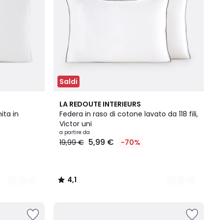
Saldi
10
4,1
LA REDOUTE INTERIEURS
Colori
/ 5
ita in
Federa in raso di cotone lavato da 118 fili,
Victor uni
a partire da
5,99 €
19,99 €
-70%
4,1
/
5