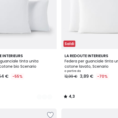
Saldi
19
4,3
E INTERIEURS
LA REDOUTE INTERIEURS
Colori
/ 5
guanciale tinta unita
Federa per guanciale tinta un
 cotone bio Scenario
cotone lavato, Scenario
a partire da
54 €
3,89 €
-55%
12,99 €
-70%
4,3
/
5