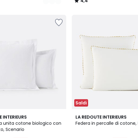
4,4
/
5
Saldi
3
4,3
E INTERIEURS
LA REDOUTE INTERIEURS
Colori
/ 5
a unita cotone biologico con
Federa in percalle di cotone,
to, Scenario