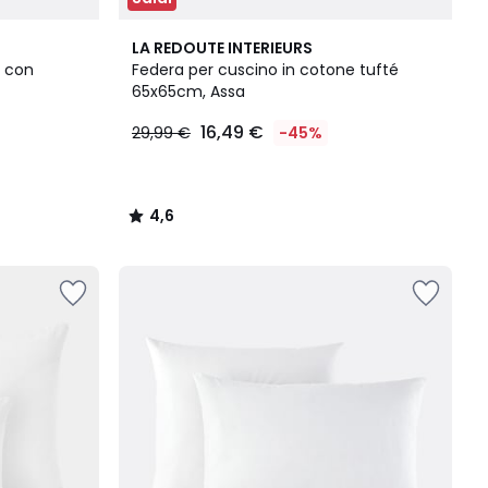
4,6
LA REDOUTE INTERIEURS
/ 5
a con
Federa per cuscino in cotone tufté
65x65cm, Assa
16,49 €
29,99 €
-45%
4,6
/
5