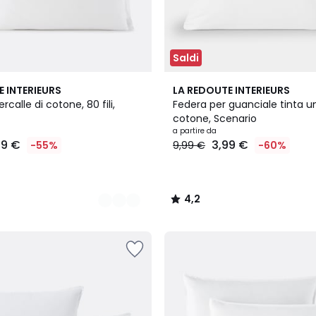
Saldi
22
4,2
E INTERIEURS
LA REDOUTE INTERIEURS
Colori
/ 5
rcalle di cotone, 80 fili,
Federa per guanciale tinta u
cotone, Scenario
a partire da
99 €
3,99 €
-55%
9,99 €
-60%
4,2
/
5