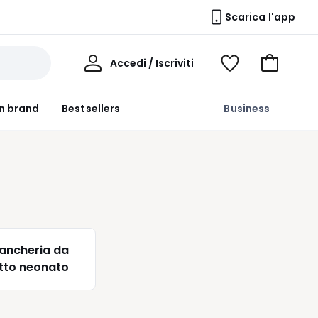
Scarica l'app
Il
Accedi / Iscriviti
Voir
Vai
Mio
ma
al
Profilo
wishlist
carrello
n brand
Bestsellers
Business
iancheria da
etto neonato