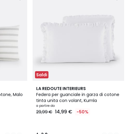
Saldi
14
3,8
LA REDOUTE INTERIEURS
Colori
/ 5
otone, Malo
Federa per guanciale in garza di cotone
tinta unita con volant, Kumla
a partire da
14,99 €
29,99 €
-50%