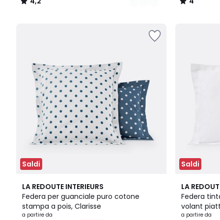
4,2
4
/
/
5
5
Saldi
Saldi
5
4,3
9
4,1
LA REDOUTE INTERIEURS
LA REDOUT
Colori
/ 5
Colori
/ 5
Federa per guanciale puro cotone
Federa tint
stampa a pois, Clarisse
volant piat
a partire da
a partire da