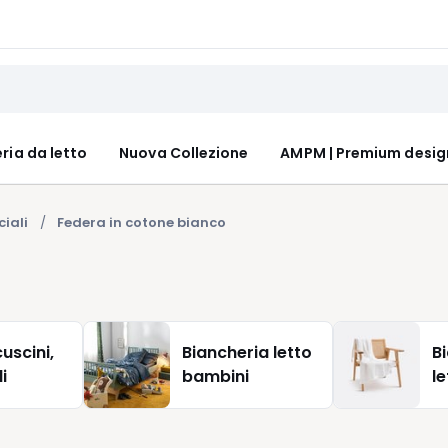
ria da letto
Nuova Collezione
AMPM | Premium desig
ciali
Federa in cotone bianco
uscini,
Biancheria letto
B
i
bambini
l