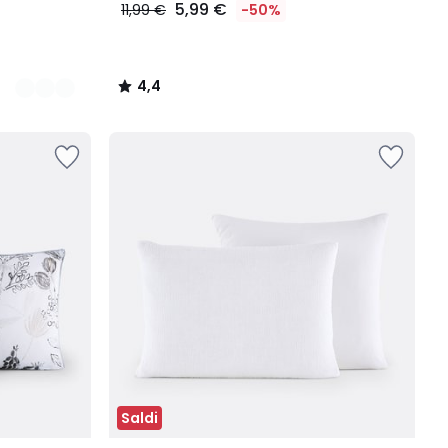
5,99 €
11,99 €
-50%
4,4
/
5
Saldi