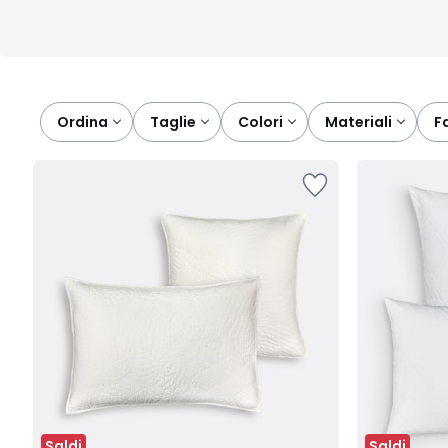
Ordina
taglie
colori
materiali
Saldi
Saldi