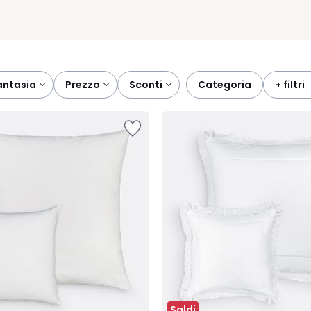
fantasia
prezzo
sconti
categoria
+ filtri
Saldi