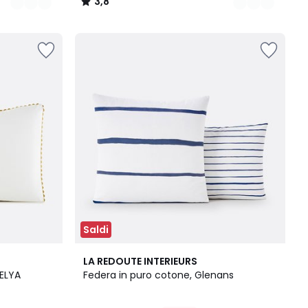
3,8
/
5
Saldi
4,4
LA REDOUTE INTERIEURS
/ 5
 ELYA
Federa in puro cotone, Glenans