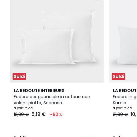
Saldi
Saldi
20
4,2
16
4
LA REDOUTE INTERIEURS
LA REDOUT
Colori
/ 5
Colori
/
Federa per guanciale in cotone con
Federa in g
5
volant piatto, Scenario
Kumla
a partire da
a partire da
5,19 €
10
12,99 €
-60%
21,99 €