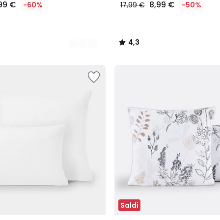
99 €
8,99 €
-60%
17,99 €
-50%
4,3
/
5
Saldi