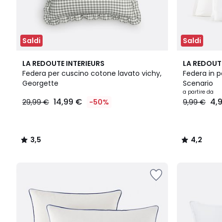
Saldi
Saldi
3,5
21
4,2
LA REDOUTE INTERIEURS
LA REDOUT
/ 5
Colori
/ 5
Federa per cuscino cotone lavato vichy,
Federa in pe
Georgette
Scenario
a partire da
14,99 €
4,
29,99 €
-50%
9,99 €
3,5
4,2
/
/
5
5