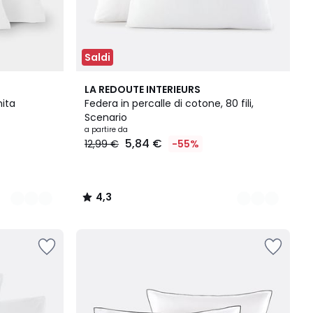
Saldi
19
4,3
LA REDOUTE INTERIEURS
Colori
/ 5
nita
Federa in percalle di cotone, 80 fili,
Scenario
a partire da
5,84 €
12,99 €
-55%
4,3
/
5