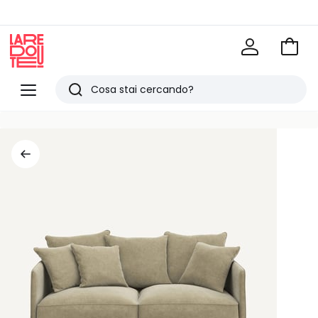
Vai
al
La
carrel
Redoute
Menu
Ricerca
Ultimi
articoli
visti