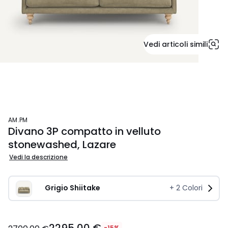
Vedi articoli simili
AM.PM
Divano 3P compatto in velluto
stonewashed, Lazare
Vedi la descrizione
Grigio Shiitake 
+
2
Colori
-15%