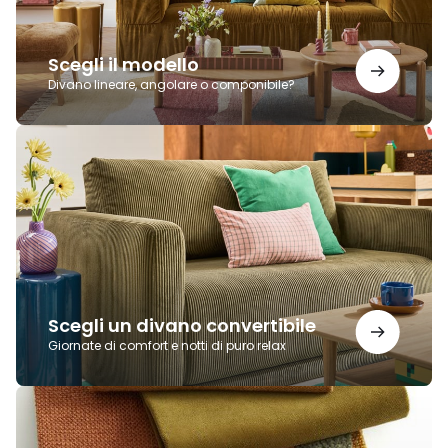
Scegli il modello
Divano lineare, angolare o componibile?
Scegli
un
divano
convertibile
Scegli un divano convertibile
Giornate di comfort e notti di puro relax
Scegli
il
tessuto