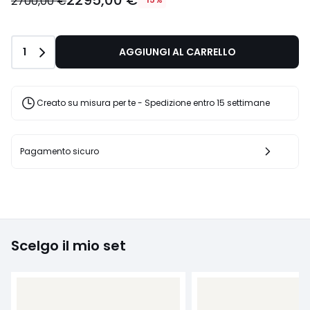
2295,00 €
2700,00 €
Quantità
1
AGGIUNGI AL CARRELLO
Creato su misura per te - Spedizione entro 15 settimane
Pagamento sicuro
Scelgo il mio set