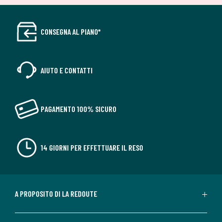
Dimensioni e peso del collo
1 collo
CONSEGNA AL PIANO*
• L188 x H58 x P107 cm, 60 kg
Colori
Grigio Shiitake , Corda, Verde mandorla
Taglie
3 posti
AIUTO E CONTATTI
PAGAMENTO 100% SICURO
14 GIORNI PER EFFETTUARE IL RESO
A PROPOSITO DI LA REDOUTE