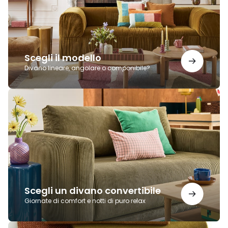
Scegli il modello
Divano lineare, angolare o componibile?
Scegli
un
divano
convertibile
Scegli un divano convertibile
Giornate di comfort e notti di puro relax
Scegli