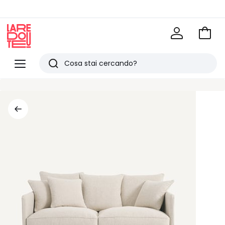
Vai
al
La
carrel
Redoute
Menu
Ricerca
Ultimi
articoli
visti