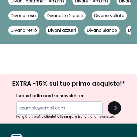
Divani, poltrone - Am.Pm
Divani - Am.Pm
Divano 
Divano rosa
Divanetto 2 posti
Divano velluto
Divano retrò
Divani azzurri
Divano Bianco
Diva
Iscrizione
EXTRA -15% sul tuo primo acquisto!*
newsletter
Iscriviti alla nostra newsletter
OK
Hai già un profilo cliente?
Clicca qui
e iscriviti alla newsletter.