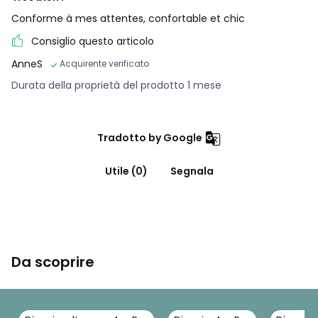
Conforme à mes attentes, confortable et chic
Consiglio questo articolo
Dimensioni e peso del collo
1 collo
AnneS
Acquirente verificato
• L188 x H58 x P107 cm, 60 kg
Durata della proprietà del prodotto 1 mese
Colori
Gesso, Sabbia
Taglie
3 posti
Tradotto by Google
Utile (0)
Segnala
Da scoprire