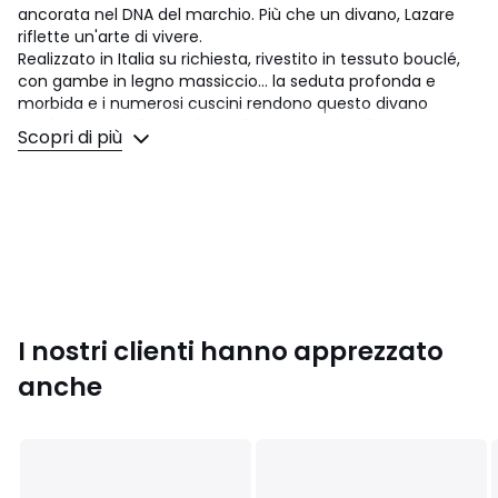
ancorata nel DNA del marchio. Più che un divano, Lazare
riflette un'arte di vivere.
Realizzato in Italia su richiesta, rivestito in tessuto bouclé,
con gambe in legno massiccio... la seduta profonda e
morbida e i numerosi cuscini rendono questo divano
totalmente dedicato al comfort. Un iconico firmato AMPM.
Scopri di più
Comfort seduta
: equilibrato
Comfort dello schienale
: morbido
Seduta: altezza standard e grande profondità
Dimensioni
• Lunghezza: 178 cm
• Altezza: 93 cm
I nostri clienti hanno apprezzato
• Profondità: 105 cm
• Seduta: L165 x H45 x P50 cm
anche
• Peso: 51 kg
Descrizione
• Rivestimento: 46% cotone, 24% acrilico, 13% lana, 11%
viscosa, 6% lino 590 g/m2