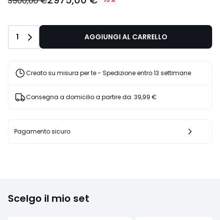
2975,00 €
3500,00 €
Quantità
1
AGGIUNGI AL CARRELLO
Creato su misura per te - Spedizione entro 13 settimane
Consegna a domicilio a partire da:
39,99 €
Pagamento sicuro
Scelgo il mio set