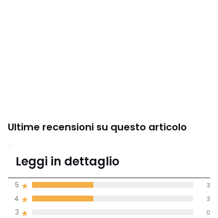
Ultime recensioni su questo articolo
3,6
Leggi in dettaglio
(8 recensioni)
di media tenendo
5
3
conto di tutti i
4
3
paesi
3
0