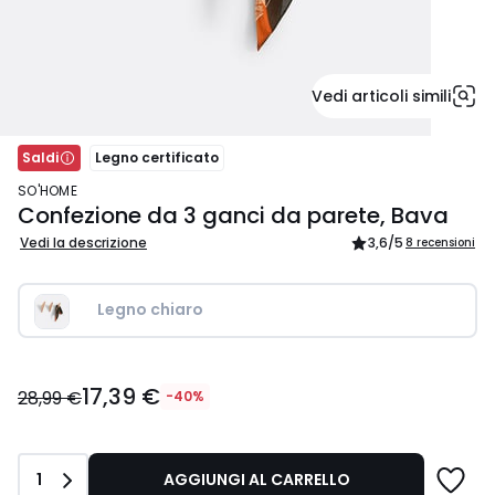
Vedi articoli simili
Saldi
Legno certificato
SO'HOME
Confezione da 3 ganci da parete, Bava
Vedi la descrizione
3,6
/5
8 recensioni
Legno chiaro
17,39
17,39 €
€
28,99 €
-40%
Invece
di
28,99
Quantità
1
AGGIUNGI AL CARRELLO
€