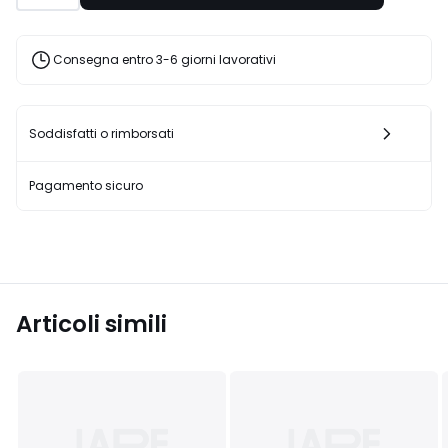
40%
di
sconto
Consegna entro 3-6 giorni lavorativi
applicato.
Soddisfatti o rimborsati
Pagamento sicuro
Articoli simili