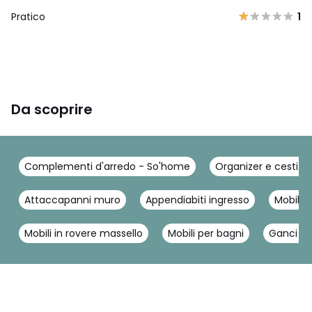
Pratico
1
Da scoprire
Complementi d'arredo - So'home
Organizer e cesti -
Attaccapanni muro
Appendiabiti ingresso
Mobile 
Mobili in rovere massello
Mobili per bagni
Ganci da