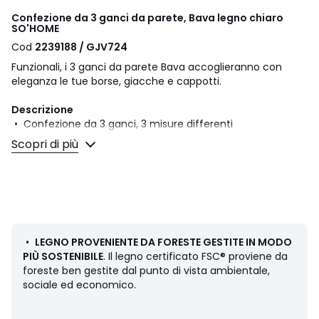
Confezione da 3 ganci da parete, Bava legno chiaro
SO'HOME
Cod
2239188 / GJV724
Funzionali, i 3 ganci da parete Bava accoglieranno con
eleganza le tue borse, giacche e cappotti.
Descrizione
• Confezione da 3 ganci, 3 misure differenti
• In massello di rovere certificato FSC® con finitura effetto
Scopri di più
sbiancato per il colore rovere, in betulla massello
certificato FSC® con finitura tinto nero per il colore nero
• Consegnati già assemblati
• Viti e tasselli per fissaggio a muro non forniti
Dimensioni
• Misura 1: L14 x P11,5* x H22,5 cm
•
LEGNO PROVENIENTE DA FORESTE GESTITE IN MODO
• Misura 2: L13 x P10,5* x H20,5 cm
PIÙ SOSTENIBILE
. Il legno certificato FSC® proviene da
• Misura 3: L12 x P9,5* x H19 cm
foreste ben gestite dal punto di vista ambientale,
sociale ed economico.
*Profondità : superficie di gancio a parete