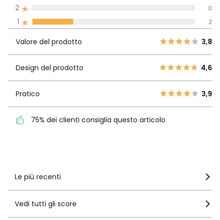
Recensione 100% verificata,
2
0
La Redoute si impegna
1
2
Valore del
5
3
3,8
prodotto
4
3
Valore del prodotto
3,8
3
0
Design del
4,6
2
Design del prodotto
4,6
0
prodotto
1
2
Pratico
3,9
Pratico
3,9
75% dei clienti consiglia
75% dei clienti consiglia questo articolo
questo articolo
Vedi i dettagli delle recensioni
Le più recenti
Vedi tutti gli score