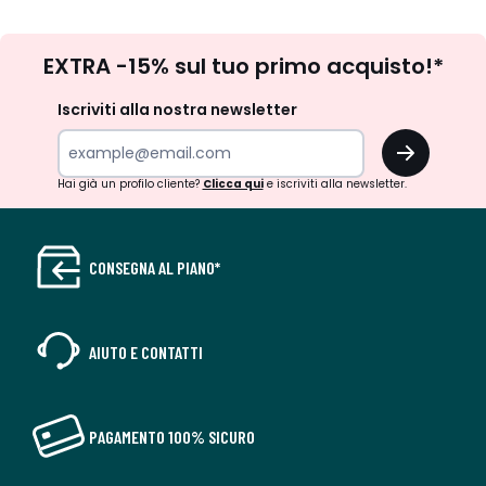
Iscrizione
EXTRA -15% sul tuo primo acquisto!*
newsletter
Iscriviti alla nostra newsletter
OK
Hai già un profilo cliente?
Clicca qui
e iscriviti alla newsletter.
CONSEGNA AL PIANO*
AIUTO E CONTATTI
PAGAMENTO 100% SICURO