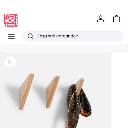
Vai
al
La
carrel
Redoute
Menu
Ricerca
Ultimi
articoli
visti