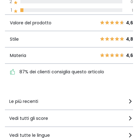
Recensione 100% verificata,
2
0
La Redoute si impegna
1
1
Valore del
5
23
4,6
prodotto
4
5
Valore del prodotto
4,6
3
3
Stile
4,8
2
Stile
4,8
0
1
1
Materia
4,6
Materia
4,6
87% dei clienti consiglia
questo articolo
87% dei clienti consiglia questo articolo
Vedi i dettagli delle recensioni
Le più recenti
Vedi tutti gli score
Vedi tutte le lingue