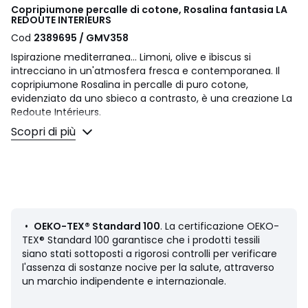
Copripiumone percalle di cotone, Rosalina fantasia LA
REDOUTE INTERIEURS
Cod
2389695 / GMV358
Ispirazione mediterranea... Limoni, olive e ibiscus si
intrecciano in un'atmosfera fresca e contemporanea. Il
copripiumone Rosalina in percalle di puro cotone,
evidenziato da uno sbieco a contrasto, è una creazione La
Redoute Intérieurs.
Il percalle di cotone offre una piacevole sensazione di
Scopri di più
freschezza e leggerezza. La sua trama fitta lo rende
particolarmente morbido per un comfort eccezionale. Un
materiale opaco, liscio e adorabile che si ammorbidirà nel
tempo.
Descrizione
• 100% cotone
•
OEKO-TEX® Standard 100
. La certificazione OEKO-
• Percalle di cotone
TEX® Standard 100 garantisce che i prodotti tessili
• 80 fili/cm²: più il numero dei fili/cm² é elevato, più il
siano stati sottoposti a rigorosi controlli per verificare
tessuto é di qualità
l'assenza di sostanze nocive per la salute, attraverso
• Limoni e olive stampati fronte/retro
un marchio indipendente e internazionale.
• Finitura con sbieco a contrasto
• Balza ai piedi