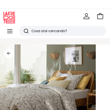
Vai
al
La
carrel
Redoute
Menu
Ricerca
Ultimi
articoli
visti