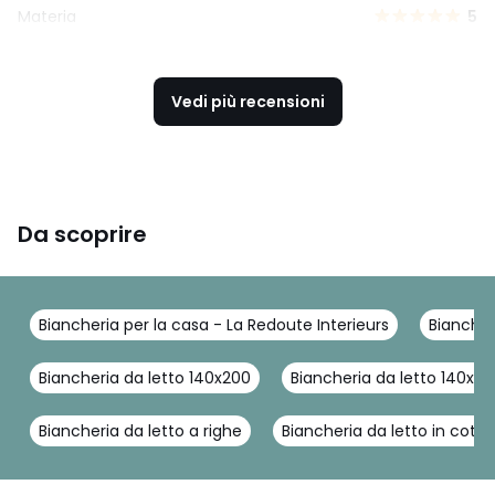
Materia
5
Vedi più recensioni
Da scoprire
Biancheria per la casa - La Redoute Interieurs
Biancher
Biancheria da letto 140x200
Biancheria da letto 140x2
Biancheria da letto a righe
Biancheria da letto in coto