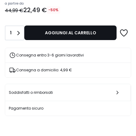
Prezzo
a partire da
22,49 €
a
44,99 €
-50%
partire
da
22,49
Quantità
1
AGGIUNGI AL CARRELLO
€
Invece
di
44,99
Consegna entro 3-6 giorni lavorativi
€
50%
Consegna a domicilio:
4,99 €
di
sconto
applicato.
Soddisfatti o rimborsati
Pagamento sicuro