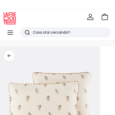
Vai
al
La
carrel
Redoute
Menu
Ricerca
Ultimi
articoli
visti