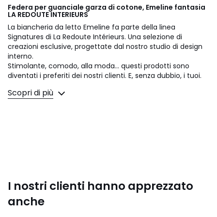
Federa per guanciale garza di cotone, Emeline fantasia
LA REDOUTE INTERIEURS
La biancheria da letto Emeline fa parte della linea
Signatures di La Redoute Intérieurs. Una selezione di
creazioni esclusive, progettate dal nostro studio di design
interno.
Stimolante, comodo, alla moda... questi prodotti sono
diventati i preferiti dei nostri clienti. E, senza dubbio, i tuoi.
Scopri di più
Un design interno firmato Justine Monchanin :
"Per questo disegno mi sono ispirata ai motivi tradizionali
indiani della tecnica blockprint. Ho rivisitato questa tecnica
per conferire un aspetto più romantico e campestre,
lavorando sui colori e su una composizione più ariosa. La
finitura all'uncinetto aggiunge un tocco delicato alla
biancheria da letto. La scelta del cotone garzato
conferisce alla biancheria da letto un aspetto muschiato e
accogliente."
I nostri clienti hanno apprezzato
Il cotone garzato è leggero, molto flessibile e molto
anche
morbido. Delicatamente goffrato, non necessita di
stiratura e diventa più bello nel tempo.