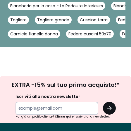
Biancheria per la casa - La Redoute Interieurs
Biancher
Tagliere
Tagliere grande
Cuscino terra
Feder
Camicie flanella donna
Federe cuscini 50x70
Fede
Iscrizione
EXTRA -15% sul tuo primo acquisto!*
newsletter
Iscriviti alla nostra newsletter
OK
Hai già un profilo cliente?
Clicca qui
e iscriviti alla newsletter.