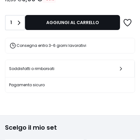
partire
da
9,99
Quantità
1
AGGIUNGI AL CARRELLO
€
Invece
di
19,99
Consegna entro 3-6 giorni lavorativi
€
50%
di
sconto
Soddisfatti o rimborsati
applicato.
Pagamento sicuro
Scelgo il mio set