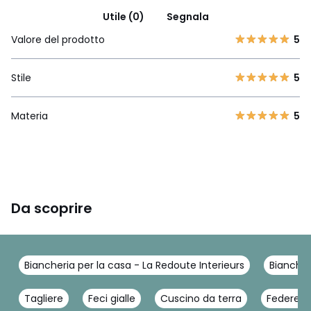
Utile (0)
Segnala
Valore del prodotto
5
Stile
5
Materia
5
Da scoprire
Biancheria per la casa - La Redoute Interieurs
Biancher
Tagliere
Feci gialle
Cuscino da terra
Federe cu