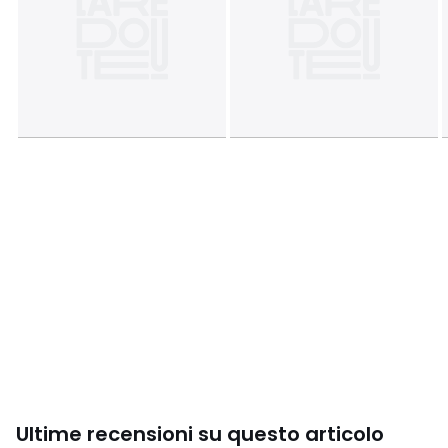
• 63 x 63 cm: federa quadrata
Scheda prodotto relativa alle qualità e caratteristiche
ambientali
• Origine della fabbricazione (tessitura, tintura, stampa,
sartoria): Pakistan
Colori
Fantasia vento dell'ovest
Taglie
50 x 70 cm, 63 x 63 cm, 65 x 100 cm
Ultime recensioni su questo articolo