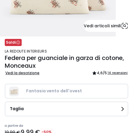
Vedi articoli simili
Saldi
LA REDOUTE INTERIEURS
Federa per guanciale in garza di cotone,
Monceaux
Vedi la descrizione
4,6
/5
14 recensioni
Fantasia vento dell'ovest
Taglia
Prezzo
a partire da
9,99 €
a
19,99 €
-50%