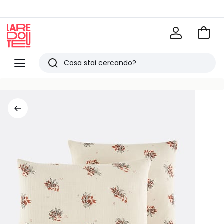
Vai
al
La
carrel
Redoute
Menu
Ricerca
Ultimi
articoli
visti