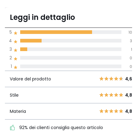
4,6
Leggi in dettaglio
(14 recensioni)
di media tenendo
5
10
conto di tutti i
4
3
paesi
3
1
Recensione 100% verificata,
2
0
La Redoute si impegna
1
0
Valore del
5
10
4,6
prodotto
4
3
Valore del prodotto
4,6
3
1
Stile
4,8
2
Stile
4,8
0
1
0
Materia
4,8
Materia
4,8
92% dei clienti consiglia
questo articolo
92% dei clienti consiglia questo articolo