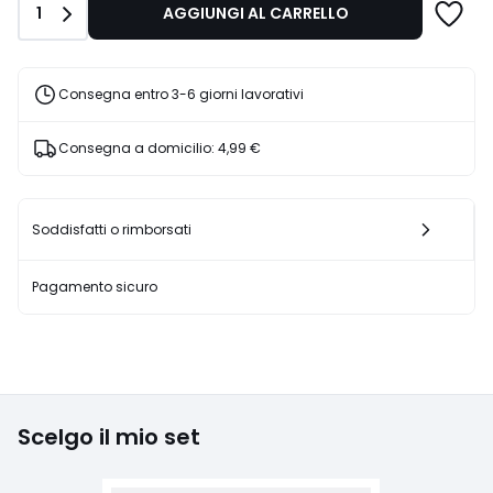
Quantità
1
AGGIUNGI AL CARRELLO
€
25%
di
sconto
Consegna entro 3-6 giorni lavorativi
applicato.
Consegna a domicilio:
4,99 €
Soddisfatti o rimborsati
Pagamento sicuro
Scelgo il mio set