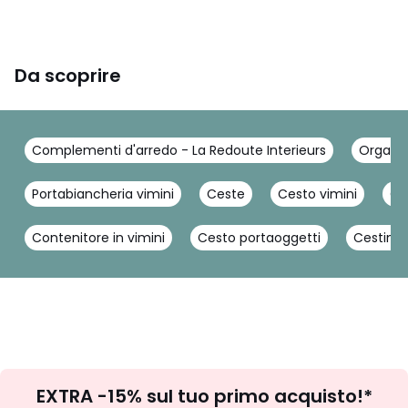
Da scoprire
Complementi d'arredo - La Redoute Interieurs
Organiz
Portabiancheria vimini
Ceste
Cesto vimini
Ce
Contenitore in vimini
Cesto portaoggetti
Cestini i
Iscrizione
EXTRA -15% sul tuo primo acquisto!*
newsletter