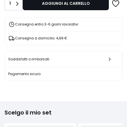
Quantità
1
AGGIUNGI AL CARRELLO
€
45%
di
sconto
Consegna entro 3-6 giorni lavorativi
applicato.
Consegna a domicilio:
4,99 €
Soddisfatti o rimborsati
Pagamento sicuro
Scelgo il mio set