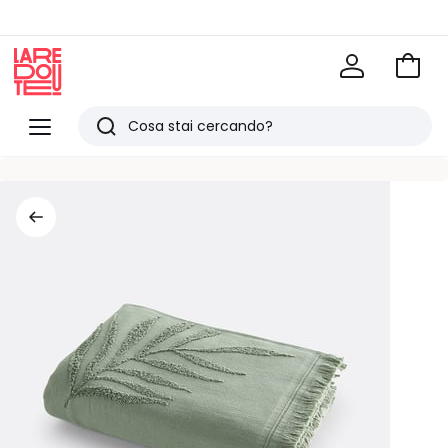
Vai
al
La
carrel
Redoute
Menu
Ricerca
Ultimi
articoli
visti