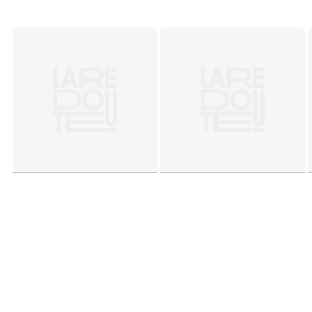
Scheda prodotto relativa alle qualità e caratteristiche
ambientali
• Origine della produzione (tessitura, tintura, sartoria):
Bangladesh
Colori
Verde Salvia
Taglie
50 x 100 cm