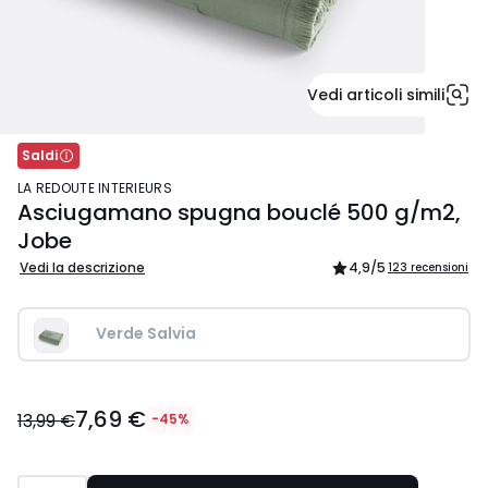
Vedi articoli simili
Saldi
LA REDOUTE INTERIEURS
Asciugamano spugna bouclé 500 g/m2,
Jobe
Vedi la descrizione
4,9
/5
123 recensioni
Verde Salvia
7,69
7,69 €
€
13,99 €
-45%
Invece
di
13,99