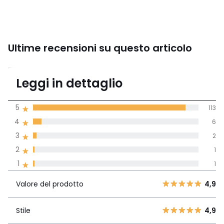
Ultime recensioni su questo articolo
4,9
Leggi in dettaglio
(123 recensioni)
di media tenendo
5
113
conto di tutti i
4
6
paesi
3
2
Recensione 100% verificata,
2
1
La Redoute si impegna
1
1
Valore del
5
113
4,9
prodotto
4
6
Valore del prodotto
4,9
3
2
Stile
4,9
2
Stile
4,9
1