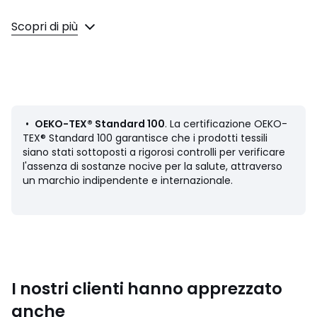
Descrizione
Scopri di più
• 100% cotone
• Spugna bouclé 500 g/m2
• Motivo a foglie di palma cesellate tono su tono davanti,
retro tinta unita
• Finitura con frange
Manutenzione
•
OEKO-TEX® Standard 100
. La certificazione OEKO-
• Temperatura di lavaggio 60° (si consiglia un lavaggio a
TEX® Standard 100 garantisce che i prodotti tessili
40° per i colori scuri).
siano stati sottoposti a rigorosi controlli per verificare
• Lavando il bucato a 40° anziché a 60°, limiti il ​​consumo
l'assenza di sostanze nocive per la salute, attraverso
di energia
un marchio indipendente e internazionale.
• Capo adatto all'asciugatrice a bassa temperatura
Dimensioni
• 50 x 100 cm
I nostri clienti hanno apprezzato
anche