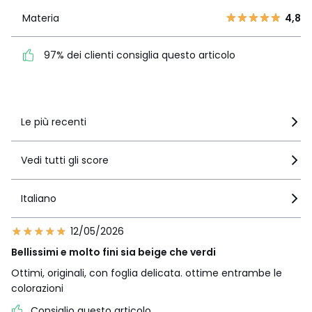
1
1
Materia
4,8
Materia
4,8
97% dei clienti consiglia
questo articolo
97% dei clienti consiglia questo articolo
Vedi i dettagli delle recensioni
Le più recenti
Vedi tutti gli score
Italiano
12/05/2026
Bellissimi e molto fini sia beige che verdi
Ottimi, originali, con foglia delicata. ottime entrambe le
colorazioni
Consiglio questo articolo