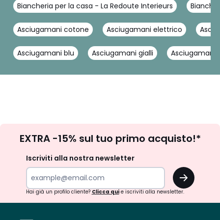
Biancheria per la casa - La Redoute Interieurs
Biancher
Asciugamani cotone
Asciugamani elettrico
Asciu
Asciugamani blu
Asciugamani gialli
Asciugamani g
Iscrizione
EXTRA -15% sul tuo primo acquisto!*
newsletter
Iscriviti alla nostra newsletter
OK
Hai già un profilo cliente?
Clicca qui
e iscriviti alla newsletter.