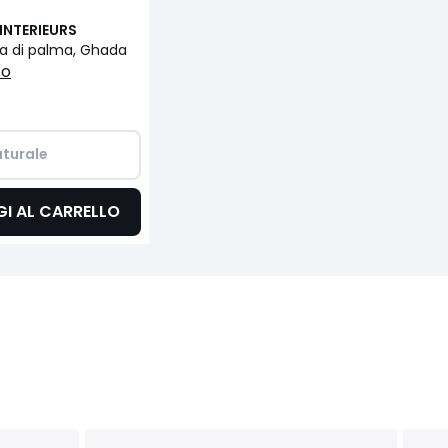
INTERIEURS
lia di palma, Ghada
so
turale  
I AL CARRELLO