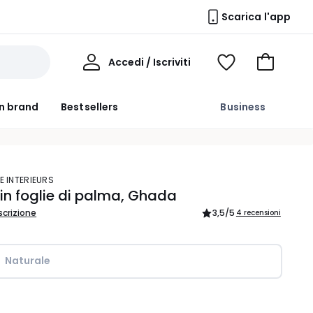
Scarica l'app
Il
Accedi / Iscriviti
Voir
Vai
Mio
ma
al
Profilo
wishlist
carrello
n brand
Bestsellers
Business
E INTERIEURS
in foglie di palma, Ghada
scrizione
3,5
/5
4 recensioni
Naturale  
ità