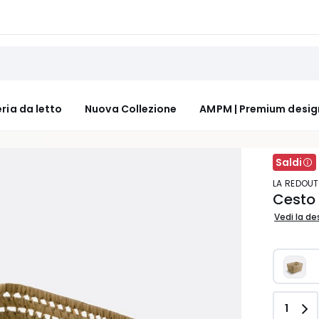
ria da letto
Nuova Collezione
AMPM | Premium desig
Saldi
LA REDOUT
Cesto 
Vedi la de
Quant
1