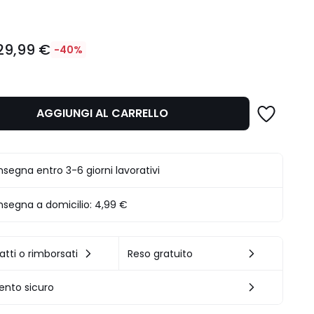
29,99 €
-40%
AGGIUNGI AL CARRELLO
.
segna entro 3-6 giorni lavorativi
segna a domicilio:
4,99 €
atti o rimborsati
Reso gratuito
nto sicuro