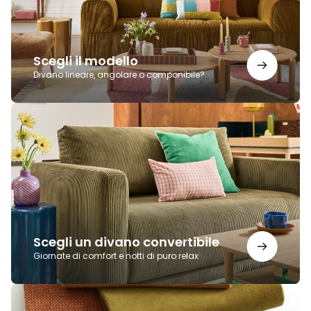
Scegli il modello
Divano lineare, angolare o componibile?
Scegli
un
divano
convertibile
Scegli un divano convertibile
Giornate di comfort e notti di puro relax
Scegli
il