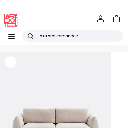
Vai
al
La
carrel
Redoute
Menu
Ricerca
Ultimi
articoli
visti