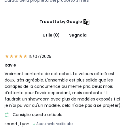
Durata della proprietà del prodotto 3 mesi
tuo divano su ordinazione, secondo le tue scelte di
dimensioni, comfort, rivestimento e colori. Nessuna
sovrapproduzione, nessuna materia prima utilizzata
inutilmente.
Tradotto by Google
•
LEGNO PROVENIENTE DA FORESTE GESTITE IN MODO
SOSTENIBILE
. Il legno certificato PEFC proviene da foreste
Utile (0)
Segnala
gestite in modo sostenibile e da fonti controllate. Il PEFC
contribuisce a garantire la sostenibilità e il rinnovamento
attraverso la rigenerazione naturale o la piantumazione,
preservando gli alberi del futuro e promuovendo la
15/07/2025
diversità delle specie.
Ravie
Vraiment contente de cet achat. Le velours côtelé est
doux, très agréable. L'ensemble est plus solide que les
Dimensioni e peso del collo
canapés de la concurrence au même prix. Deux mois
1 collo
d'attente pour l'avoir cependant, mais contente ! Il
• L198 x A85 x P81 cm, 104 kg
faudrait un showroom avec plus de modèles exposés (ici
je n'ai pu voir qu'un modèle, cela n'aide pas à se projeter).
Colori
Beige, Verde, Terracotta, Rosa antico,
Cioccolato
Consiglio questo articolo
Taglie
3 posti
souad
, Lyon
Acquirente verificato