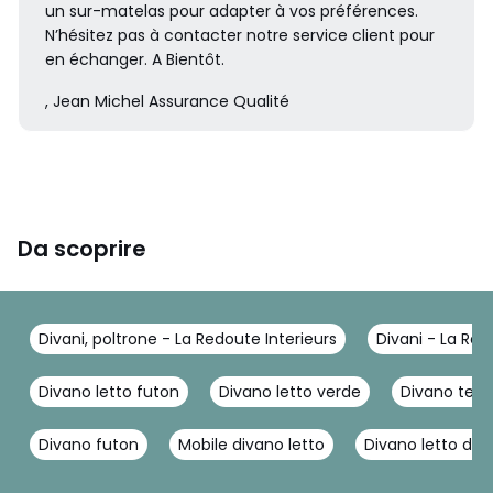
un sur-matelas pour adapter à vos préférences.
N’hésitez pas à contacter notre service client pour
en échanger. A Bientôt.
, Jean Michel Assurance Qualité
Da scoprire
Divani, poltrone - La Redoute Interieurs
Divani - La Red
Divano letto futon
Divano letto verde
Divano terr
Divano futon
Mobile divano letto
Divano letto due