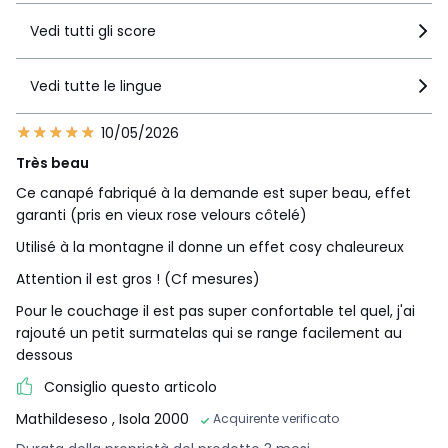
• Cuscini dello schienale con chiusura tramite cerniera
Vedi tutti gli score
• Durante il trasporto il velluto potrebbe essere rimasto
segnato dall'imballo. Passa un ferro da stiro a bassa
temperatura su una biancheria bagnata o utilizza un
Vedi tutte le lingue
sistema a vapore per ripristinare la morbidezza della fibra.
• Utilizzare regolarmente una spazzola per velluto per
10/05/2026
rimuovere la polvere e limitarne le incrostazioni.
• Per limitare la formazione di pilling, evitare di posizionare
Très beau
una coperta direttamente sul divano, poiché potrebbe
Ce canapé fabriqué à la demande est super beau, effet
accelerare l'usura del rivestimento.
garanti (pris en vieux rose velours côtelé)
• Per evitare cedimenti prematuri dei cuscini, ricordarsi di
girare e picchiettare regolarmente il sedile e lo schienale.
Utilisé à la montagne il donne un effet cosy chaleureux
Garanzia
Attention il est gros ! (Cf mesures)
• 5 anni di garanzia commerciale La Redoute: struttura
Pour le couchage il est pas super confortable tel quel, j'ai
• Garanzia legale 2 anni: rivestimento
rajouté un petit surmatelas qui se range facilement au
dessous
• Questo prodotto è venduto da assemblare.
Consiglio questo articolo
•
MADE IN FRANCE
.
Mathildeseso
, Isola 2000
Acquirente verificato
•
PRODUZIONE SU RICHIESTA
. Il nostro produttore realizza il