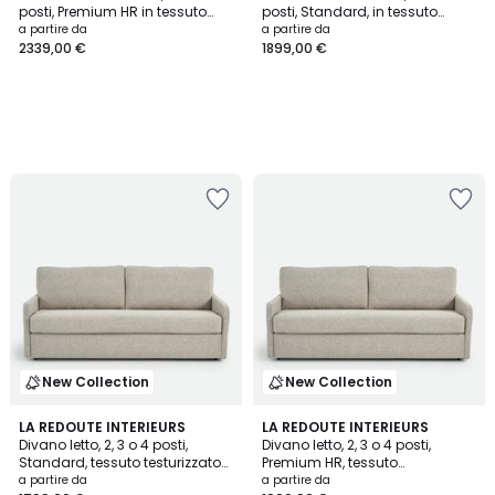
posti, Premium HR in tessuto
posti, Standard, in tessuto
screziato TIMOR
screziato, TIMOR
a partire da
a partire da
2339,00 €
1899,00 €
New Collection
New Collection
LA REDOUTE INTERIEURS
LA REDOUTE INTERIEURS
Divano letto, 2, 3 o 4 posti,
Divano letto, 2, 3 o 4 posti,
Standard, tessuto testurizzato
Premium HR, tessuto
screziato, MARTA
testurizzato screziato, MARTA
a partire da
a partire da