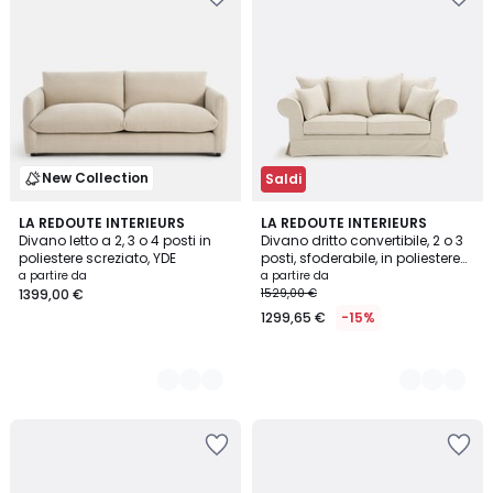
New Collection
Saldi
5
LA REDOUTE INTERIEURS
5
LA REDOUTE INTERIEURS
Divano letto a 2, 3 o 4 posti in
Divano dritto convertibile, 2 o 3
Colori
Colori
poliestere screziato, YDE
posti, sfoderabile, in poliestere
chiné, ADELIA
a partire da
a partire da
1399,00 €
1529,00 €
1299,65 €
-15%