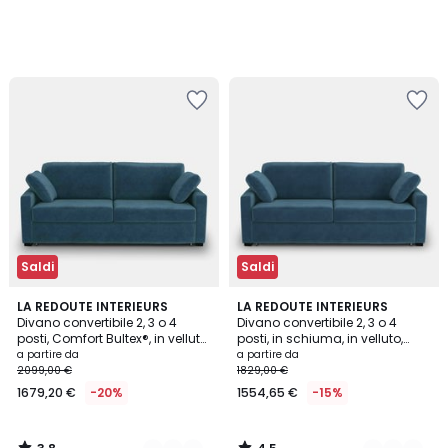
Saldi
Saldi
3,8
4,5
7
LA REDOUTE INTERIEURS
7
LA REDOUTE INTERIEURS
/ 5
/ 5
Divano convertibile 2, 3 o 4
Divano convertibile 2, 3 o 4
Colori
Colori
posti, Comfort Bultex®, in velluto,
posti, in schiuma, in velluto,
TIMOR
TIMOR
a partire da
a partire da
2099,00 €
1829,00 €
1679,20 €
-20%
1554,65 €
-15%