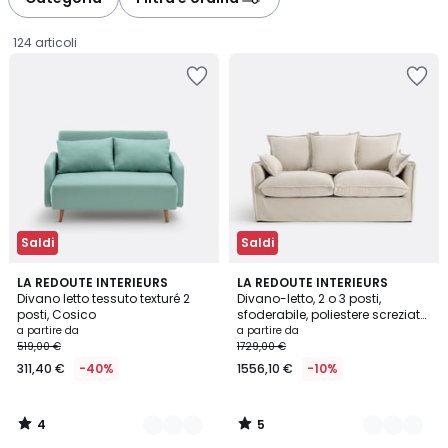
gauche
droite
124 articoli
Saldi
Saldi
4
5
2
LA REDOUTE INTERIEURS
9
LA REDOUTE INTERIEURS
/
/
Divano letto tessuto texturé 2
Divano-letto, 2 o 3 posti,
Colori
Colori
5
5
posti, Cosico
sfoderabile, poliestere screziato,
Prezzo
ODNA
a partire da
a partire da
519,00 €
1729,00 €
a
311,40 €
-40%
1556,10 €
-10%
partire
da
311,40
4
5
€
/
/
5
5