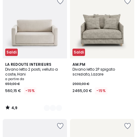
Saldi
Saldi
4,9
5
LA REDOUTE INTERIEURS
AM.PM
/ 5
Divano letto 2 posti, velluto a
Divano letto 2P spigato
Colori
coste, Hani
screziato, Lazare
a partire da
659,00 €
2900,00 €
560,15 €
-15%
2465,00 €
-15%
4,9
/
5