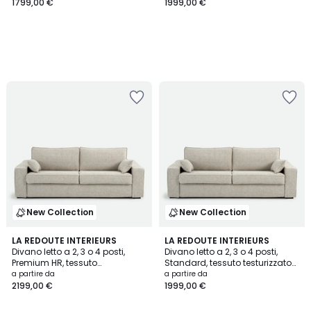
1799,00 €
1999,00 €
New Collection
New Collection
LA REDOUTE INTERIEURS
LA REDOUTE INTERIEURS
Divano letto a 2, 3 o 4 posti,
Divano letto a 2, 3 o 4 posti,
Premium HR, tessuto
Standard, tessuto testurizzato
testurizzato screziato, CECILIA
screziato, CECILIA
a partire da
a partire da
2199,00 €
1999,00 €