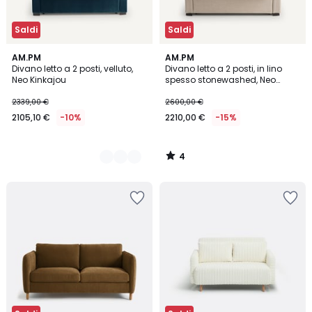
Saldi
Saldi
4
4
AM.PM
AM.PM
/
Divano letto a 2 posti, velluto,
Divano letto a 2 posti, in lino
Colori
5
Neo Kinkajou
spesso stonewashed, Neo
Kinkajou
2339,00 €
2600,00 €
2105,10 €
-10%
2210,00 €
-15%
4
/
5