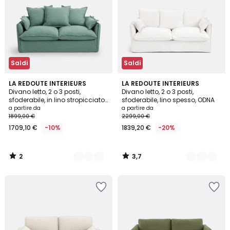
Saldi
Saldi
2
3,7
8
LA REDOUTE INTERIEURS
2
LA REDOUTE INTERIEURS
/
/ 5
Divano letto, 2 o 3 posti,
Divano letto, 2 o 3 posti,
Colori
Colori
5
sfoderabile, in lino stropicciato,
sfoderabile, lino spesso, ODNA
ODNA
a partire da
a partire da
1899,00 €
2299,00 €
1709,10 €
-10%
1839,20 €
-20%
2
3,7
/
/
5
5