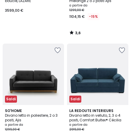
bouclé, LAZARE
mélange 2 o 3 posti Ajis
a partire da
3599,00 €
1299,00 €
1104,15 €
-15%
3,6
/
5
Saldi
Saldi
4,4
3,1
3
SO'HOME
7
LA REDOUTE INTERIEURS
/ 5
/
Divano letto in poliestere, 2 o 3
Divano letto in velluto, 2, 3 o 4
Colori
Colori
5
posti, Ajis
posti, Comfort Bultex® Cécilia
a partire da
a partire da
1299,00 €
2019,00 €