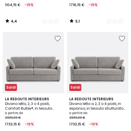
1104,15 €
-15%
1716,15 €
-15%
4,4
3,1
/
/
5
5
Saldi
Saldi
4,5
3
LA REDOUTE INTERIEURS
3
LA REDOUTE INTERIEURS
/ 5
Divano letto, 2, 3 o 4 posti,
Divano letto a 2, 3 o 4 posti, in
Colori
Colori
Comfort Bultex®, in tessuto
espanso, in tessuto strutturato
strutturato chiné, TIMOR
screziato, TIMOR
a partire da
a partire da
2039,00 €
2039,00 €
1733,15 €
-15%
1733,15 €
-15%