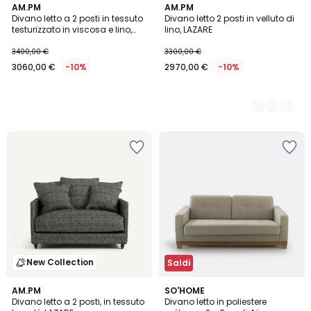
AM.PM
5
AM.PM
Divano letto a 2 posti in tessuto
Divano letto 2 posti in velluto di
Colori
testurizzato in viscosa e lino,
lino, LAZARE
LAZARE
3400,00 €
3300,00 €
3060,00 €
-10%
2970,00 €
-10%
New Collection
Saldi
3,6
AM.PM
SO'HOME
/ 5
Divano letto a 2 posti, in tessuto
Divano letto in poliestere