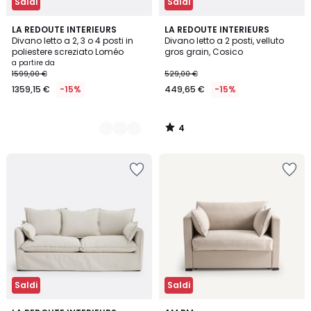
Saldi
Saldi
4
4
LA REDOUTE INTERIEURS
LA REDOUTE INTERIEURS
/
Divano letto a 2, 3 o 4 posti in
Divano letto a 2 posti, velluto
Colori
5
poliestere screziato Loméo
gros grain, Cosico
a partire da
1599,00 €
529,00 €
1359,15 €
-15%
449,65 €
-15%
4
/
5
Saldi
Saldi