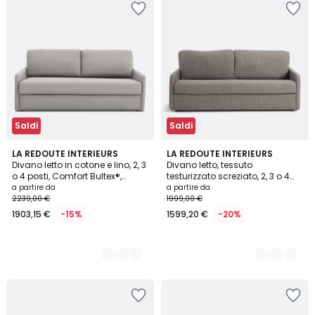
Saldi
Saldi
3
LA REDOUTE INTERIEURS
3
LA REDOUTE INTERIEURS
Divano letto in cotone e lino, 2, 3
Divano letto, tessuto
Colori
Colori
o 4 posti, Comfort Bultex®,
testurizzato screziato, 2, 3 o 4
Marta
posti, Comfort Bultex®, Marta
a partire da
a partire da
2239,00 €
1999,00 €
1903,15 €
-15%
1599,20 €
-20%