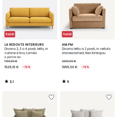
Saldi
Saldi
3,1
5
LA REDOUTE INTERIEURS
AM.PM
/
/
Divano 2, 3 o 4 posti, letto, in
Divano letto a 2 posti, in velluto
5
5
cotone e lino, Loméo
stonewashed, Neo Kinkajou
a partire da
1799,00 €
2300,00 €
1529,15 €
-15%
1955,00 €
-15%
3,1
5
/
/
5
5