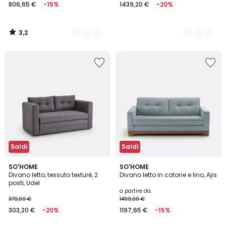
806,65 €
-15%
1439,20 €
-20%
3,2
/
5
Saldi
Saldi
4
3,2
3
SO'HOME
3
SO'HOME
/
/ 5
Divano letto, tessuto texturé, 2
Divano letto in cotone e lino, Ajis
Colori
Colori
5
posti, Udel
a partire da
379,00 €
1409,00 €
303,20 €
-20%
1197,65 €
-15%