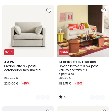
5
Saldi
Saldi
5
4
AM.PM
8
LA REDOUTE INTERIEURS
/
Divano letto a 2 posti,
Divano letto a 2, 3 o 4 posti,
Colori
Colori
5
cotone/lino, Néo Kinkajou
velluto goffrato, YDE
a partire da
2600,00 €
1399,00 €
2210,00 €
-15%
1189,15 €
-15%
5
/
5