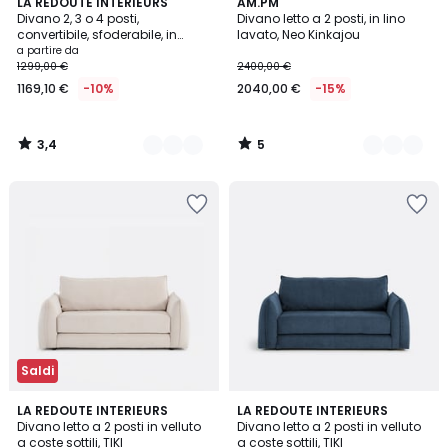
3,4
5
4
LA REDOUTE INTERIEURS
2
AM.PM
/ 5
/
Divano 2, 3 o 4 posti,
Divano letto a 2 posti, in lino
Colori
Colori
5
convertibile, sfoderabile, in
lavato, Neo Kinkajou
poliestere, ODNA
a partire da
1299,00 €
2400,00 €
1169,10 €
-10%
2040,00 €
-15%
3,4
5
/
/
5
5
Saldi
2
LA REDOUTE INTERIEURS
4
LA REDOUTE INTERIEURS
Divano letto a 2 posti in velluto
Divano letto a 2 posti in velluto
Colori
Colori
a coste sottili, TIKI
a coste sottili, TIKI