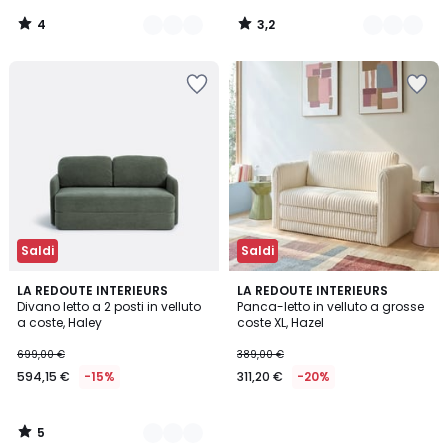
4
3,2
/
/
5
5
Saldi
Saldi
5
2
LA REDOUTE INTERIEURS
LA REDOUTE INTERIEURS
/
Divano letto a 2 posti in velluto
Panca-letto in velluto a grosse
Colori
5
a coste, Haley
coste XL, Hazel
699,00 €
389,00 €
594,15 €
-15%
311,20 €
-20%
5
/