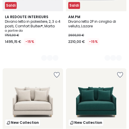
Saldi
Saldi
3
LA REDOUTE INTERIEURS
8
AM.PM
Divano letto in poliestere, 2, 3 o 4
Divano letto 2P in ciniglia di
Colori
Colori
posti, Comfort Bultex®, Marta
velluto, Lazare
a partire da
1759,00 €
2600,00 €
1495,15 €
-15%
2210,00 €
-15%
New Collection
New Collection