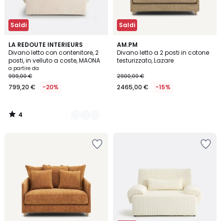
Saldi
Saldi
4
7
LA REDOUTE INTERIEURS
AM.PM
/
Divano letto con contenitore, 2
Divano letto a 2 posti in cotone
Colori
5
posti, in velluto a coste, MAONA
testurizzato, Lazare
a partire da
999,00 €
2900,00 €
799,20 €
-20%
2465,00 €
-15%
4
/
5