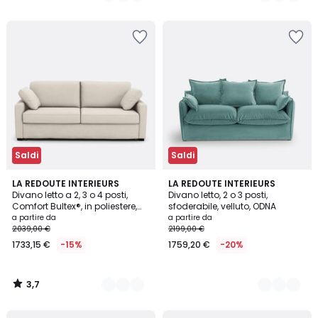
5
Saldi
Saldi
3,7
3
LA REDOUTE INTERIEURS
3
LA REDOUTE INTERIEURS
/ 5
Divano letto a 2, 3 o 4 posti,
Divano letto, 2 o 3 posti,
Colori
Colori
Comfort Bultex®, in poliestere,
sfoderabile, velluto, ODNA
TIMOR
a partire da
a partire da
2039,00 €
2199,00 €
1733,15 €
-15%
1759,20 €
-20%
3,7
/
5