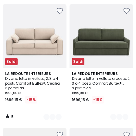
Invece
di
519,00
€
40%
di
sconto
applicato.
Saldi
Saldi
5
5
LA REDOUTE INTERIEURS
5
LA REDOUTE INTERIEURS
/
Divano letto in velluto, 2, 3 o 4
Divano letto in velluto a coste, 2,
Colori
Colori
5
posti, Comfort Bultex®, Cecilia
3 o 4 posti, Comfort Bultex®,
Marta
a partire da
a partire da
1999,00 €
1999,00 €
1699,15 €
-15%
1699,15 €
-15%
5
/
5