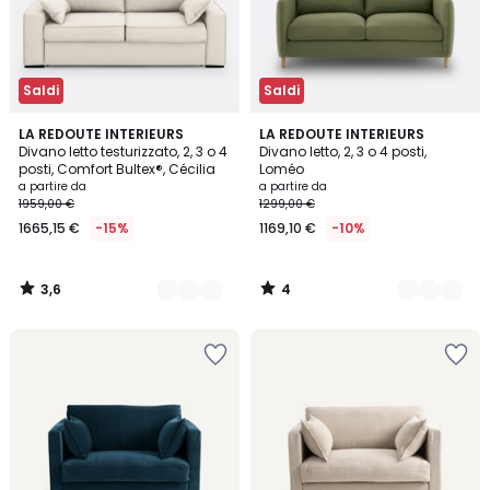
Saldi
Saldi
3,6
4
3
LA REDOUTE INTERIEURS
6
LA REDOUTE INTERIEURS
/ 5
/
Divano letto testurizzato, 2, 3 o 4
Divano letto, 2, 3 o 4 posti,
Colori
Colori
5
posti, Comfort Bultex®, Cécilia
Loméo
a partire da
a partire da
1959,00 €
1299,00 €
1665,15 €
-15%
1169,10 €
-10%
3,6
4
/
/
5
5