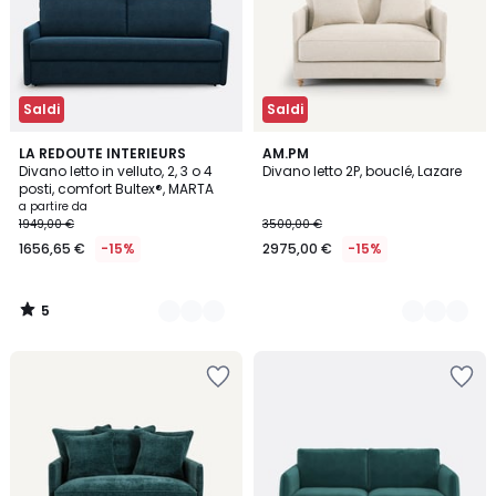
Saldi
Saldi
5
7
LA REDOUTE INTERIEURS
2
AM.PM
/
Divano letto in velluto, 2, 3 o 4
Divano letto 2P, bouclé, Lazare
Colori
Colori
5
posti, comfort Bultex®, MARTA
a partire da
1949,00 €
3500,00 €
1656,65 €
-15%
2975,00 €
-15%
5
/
5