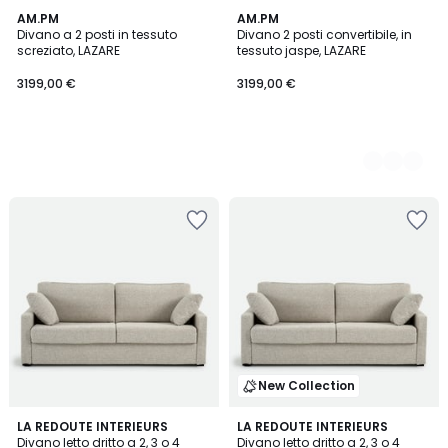
AM.PM
3
AM.PM
Divano a 2 posti in tessuto
Divano 2 posti convertibile, in
Colori
screziato, LAZARE
tessuto jaspe, LAZARE
3199,00 €
3199,00 €
New Collection
LA REDOUTE INTERIEURS
LA REDOUTE INTERIEURS
Divano letto dritto a 2, 3 o 4
Divano letto dritto a 2, 3 o 4