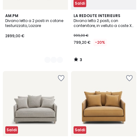
Saldi
3
2
AM.PM
LA REDOUTE INTERIEURS
/
Divano letto a 2 posti in cotone
Divano letto 2 posti, con
Colori
5
testurizzato, Lazare
contenitore, in velluto a coste XL,
MAONA
2899,00 €
999,00 €
799,20 €
-20%
3
/
5
Saldi
Saldi