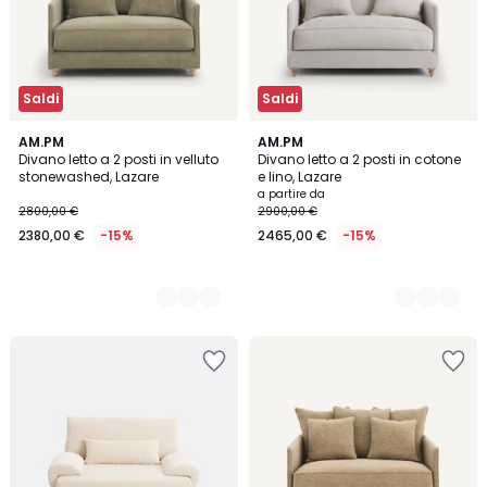
Saldi
Saldi
3
AM.PM
3
AM.PM
Divano letto a 2 posti in velluto
Divano letto a 2 posti in cotone
Colori
Colori
stonewashed, Lazare
e lino, Lazare
a partire da
2800,00 €
2900,00 €
2380,00 €
-15%
2465,00 €
-15%