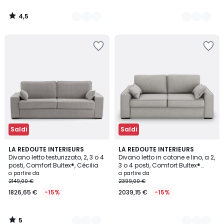
4,5
/
5
Saldi
Saldi
5
2
LA REDOUTE INTERIEURS
3
LA REDOUTE INTERIEURS
/
Divano letto testurizzato, 2, 3 o 4
Divano letto in cotone e lino, a 2,
Colori
Colori
5
posti, Comfort Bultex®, Cécilia
3 o 4 posti, Comfort Bultex®
Cécilia
a partire da
a partire da
2149,00 €
2399,00 €
1826,65 €
-15%
2039,15 €
-15%
5
/