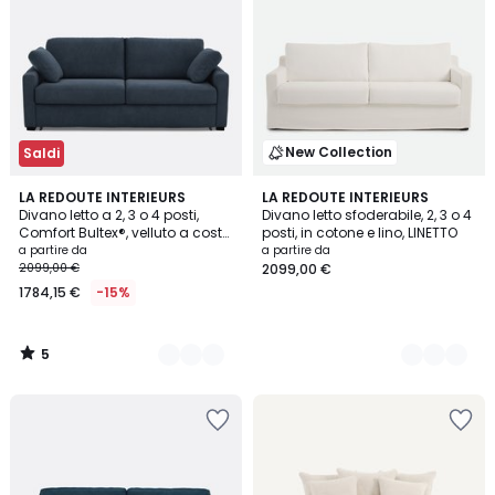
New Collection
Saldi
5
5
LA REDOUTE INTERIEURS
3
LA REDOUTE INTERIEURS
/
Divano letto a 2, 3 o 4 posti,
Divano letto sfoderabile, 2, 3 o 4
Colori
Colori
5
Comfort Bultex®, velluto a coste,
posti, in cotone e lino, LINETTO
TIMOR
a partire da
a partire da
2099,00 €
2099,00 €
1784,15 €
-15%
5
/
5