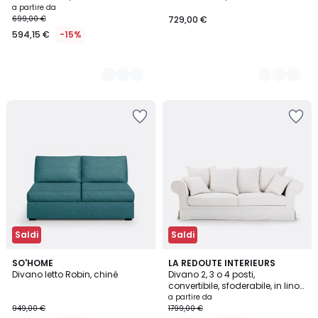
a partire da
699,00 €
729,00 €
594,15 €
-15%
Saldi
Saldi
3,2
5
SO'HOME
2
LA REDOUTE INTERIEURS
/ 5
Divano letto Robin, chiné
Divano 2, 3 o 4 posti,
Colori
Colori
convertibile, sfoderabile, in lino
spesso, ADELIA
a partire da
949,00 €
1799,00 €