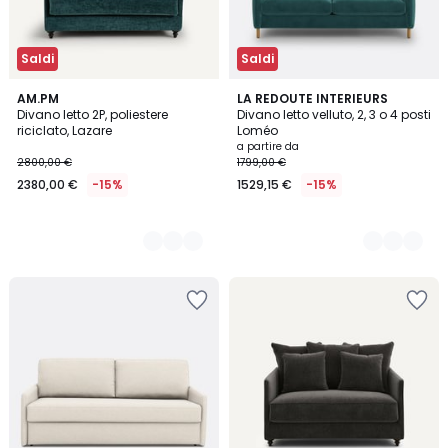
Saldi
Saldi
3
AM.PM
3
LA REDOUTE INTERIEURS
Divano letto 2P, poliestere
Divano letto velluto, 2, 3 o 4 posti
Colori
Colori
riciclato, Lazare
Loméo
a partire da
2800,00 €
1799,00 €
2380,00 €
-15%
1529,15 €
-15%