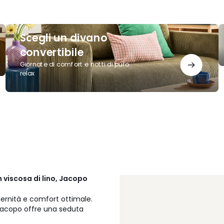
Scegli
S
Scegli un divano
un
il
divano
t
convertibile
convertibile
Giornate di comfort e notti di puro
relax
 viscosa di lino, Jacopo
ernità e comfort ottimale.
, Jacopo offre una seduta