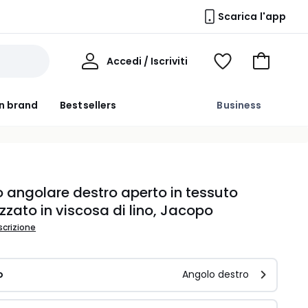
Scarica l'app
Il
Accedi / Iscriviti
Voir
Vai
Mio
ma
al
Profilo
wishlist
carrello
n brand
Bestsellers
Business
 angolare destro aperto in tessuto
izzato in viscosa di lino, Jacopo
scrizione
o
Angolo destro