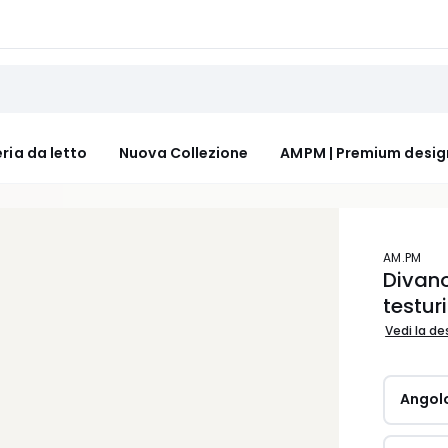
ria da letto
Nuova Collezione
AMPM | Premium desig
AM.PM
Divano
testur
Vedi la de
Angol