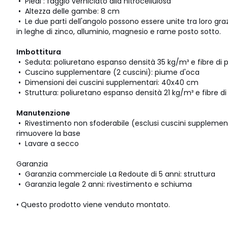
• Piedi : faggio verniciato alla nitrocellulosa
• Altezza delle gambe: 8 cm
• Le due parti dell'angolo possono essere unite tra loro gr
in leghe di zinco, alluminio, magnesio e rame posto sotto.
Imbottitura
• Seduta: poliuretano espanso densità 35 kg/m³ e fibre di p
• Cuscino supplementare (2 cuscini): piume d'oca
• Dimensioni dei cuscini supplementari: 40x40 cm
• Struttura: poliuretano espanso densità 21 kg/m³ e fibre di
Manutenzione
• Rivestimento non sfoderabile (esclusi cuscini supplement
rimuovere la base
• Lavare a secco
Garanzia
• Garanzia commerciale La Redoute di 5 anni: struttura
• Garanzia legale 2 anni: rivestimento e schiuma
• Questo prodotto viene venduto montato.