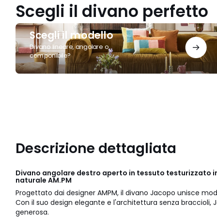
Scegli il divano perfetto
Scegli
Scegli il modello
il
modello
Divano lineare, angolare o
componibile?
Descrizione dettagliata
Divano angolare destro aperto in tessuto testurizzato in
naturale AM.PM
Progettato dai designer AMPM, il divano Jacopo unisce mod
Con il suo design elegante e l'architettura senza braccioli
generosa.