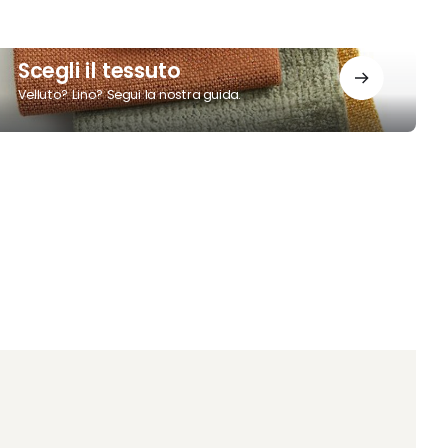
cegli
Scegli il tessuto
Velluto? Lino? Segui la nostra guida.
essuto