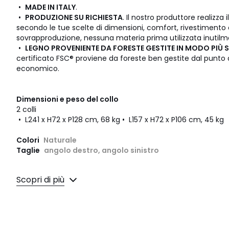
•
MADE IN ITALY
.
•
PRODUZIONE SU RICHIESTA
. Il nostro produttore realizza 
secondo le tue scelte di dimensioni, comfort, rivestimento 
sovrapproduzione, nessuna materia prima utilizzata inutilm
•
LEGNO PROVENIENTE DA FORESTE GESTITE IN MODO PIÙ S
certificato FSC® proviene da foreste ben gestite dal punto 
economico.
Dimensioni e peso del collo
2 colli
• L241 x H72 x P128 cm, 68 kg • L157 x H72 x P106 cm, 45 kg
Colori
Naturale
Taglie
angolo destro, angolo sinistro
Scopri di più