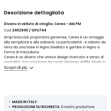
Descrizione dettagliata
Divano in velluto di ciniglia, Cerea - AM.PM
Cod
2462945 / GPU744
Ampi braccioli, proporzioni generose, Cerea è un omaggio
alla semplicità e alla sobrietà. La particolarità : è rialzato da
terra da una base in legno bisellato e gambe in legno a
forma di mezzaluna.
Cerea è un divano che unisce design ricercato e senso di
ospitalità. Una creazione dei nostri designer AMPM. Made in
Italy.
Scopri di più
Comfort seduta
: equilibrato
Comfort dello schienale
: equilibrato
Seduta: standard
Dimensioni
3 posti
•
MADE IN ITALY
.
• Lunghezza: 212 cm
•
PRODUZIONE SU RICHIESTA
. Il nostro produttore