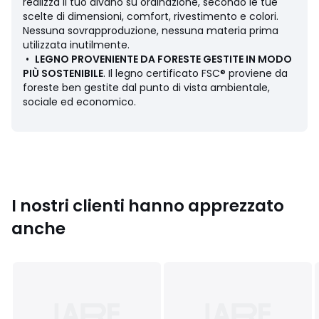
• Altezza: 72 cm
realizza il tuo divano su ordinazione, secondo le tue
• Profondità: 97 cm
scelte di dimensioni, comfort, rivestimento e colori.
• Seduta: L156 x A43 x P58 cm
Nessuna sovrapproduzione, nessuna materia prima
• Peso: 70 kg
utilizzata inutilmente.
•
LEGNO PROVENIENTE DA FORESTE GESTITE IN MODO
4 posti
PIÙ SOSTENIBILE
. Il legno certificato FSC® proviene da
• Lunghezza: 248 cm
foreste ben gestite dal punto di vista ambientale,
• Altezza: 72 cm
sociale ed economico.
• Profondità: 97 cm
• Seduta: L192 x A43 x P58 cm
• Peso: 82 kg
Descrizione
• Rivestimento: 100% poliestere 360 g/m2
• Velluto ciniglia
I nostri clienti hanno apprezzato
• Finitura impunturata
anche
• Campioni di tessuto disponibili sul sito, digita "Campioni
Cerea" nel motore di ricerca
• Struttura: truciolare, compensato, abete massello
• Sospensione: cinghie elastiche ad alta resistenza
• Piedi : faggio verniciato nitrocellulosa, da assemblare
• Altezza delle gambe: 15 cm