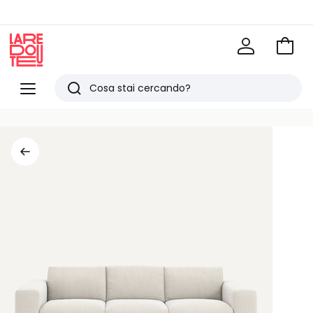
Vai
al
La
carrel
Redoute
Menu
Ricerca
Ultimi
articoli
visti