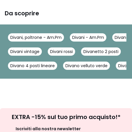
Da scoprire
Divani, poltrone - Am.Pm
Divani - Am.Pm
Divano 
Divani vintage
Divani rossi
Divanetto 2 posti
D
Divano 4 posti lineare
Divano velluto verde
Divano
Iscrizione
EXTRA -15% sul tuo primo acquisto!*
newsletter
Iscriviti alla nostra newsletter