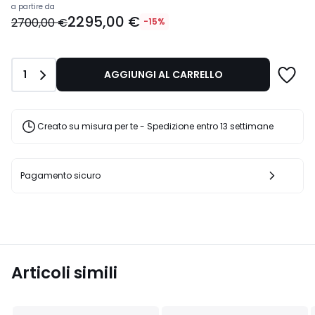
Prezzo
a partire da
2295,00 €
a
2700,00 €
-15%
partire
da
2295,00
Quantità
1
AGGIUNGI AL CARRELLO
€
Invece
di
2700,00
Creato su misura per te - Spedizione entro 13 settimane
€
15%
di
sconto
Pagamento sicuro
applicato.
Articoli simili