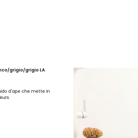
nco/grigio/grigio LA
 nido d'ape che mette in
eurs.