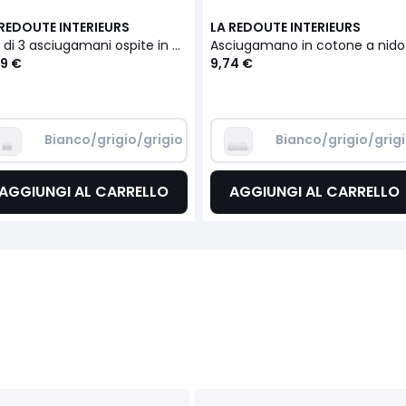
 REDOUTE INTERIEURS
LA REDOUTE INTERIEURS
Set di 3 asciugamani ospite in cotone a nido d'ape, TIFLI RAYÉ
9 €
9,74 €
Bianco/grigio/grigio
Bianco/grigio/grig
AGGIUNGI AL CARRELLO
AGGIUNGI AL CARRELLO