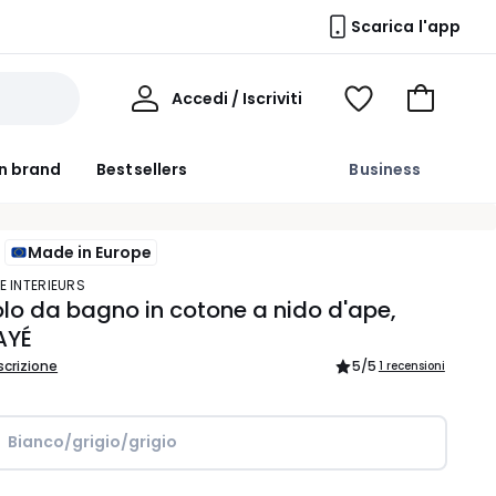
Scarica l'app
Il
Accedi / Iscriviti
Voir
Vai
Mio
ma
al
Profilo
wishlist
carrello
n brand
Bestsellers
Business
Made in Europe
E INTERIEURS
lo da bagno in cotone a nido d'ape,
RAYÉ
scrizione
5
/5
1 recensioni
Bianco/grigio/grigio