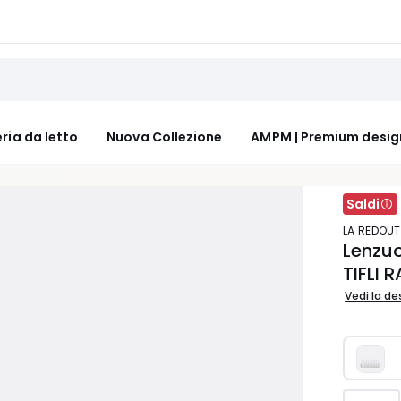
ria da letto
Nuova Collezione
AMPM | Premium desig
Saldi
LA REDOUT
Lenzuo
TIFLI 
Vedi la de