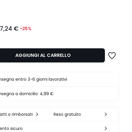
ità
17,24 €
-25%
AGGIUNGI AL CARRELLO
.
segna entro 3-6 giorni lavorativi
segna a domicilio:
4,99 €
atti o rimborsati
Reso gratuito
nto sicuro