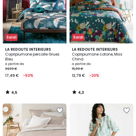
Saldi
Saldi
4,5
4,3
LA REDOUTE INTERIEURS
LA REDOUTE INTERIEURS
/ 5
/ 5
Copripiumone percalle Grues
Copripiumone cotone, Miss
Bleu
China
a partire da
a partire da
34,99 €
15,99 €
17,49 €
-50%
12,79 €
-20%
4,5
4,3
/
/
5
5