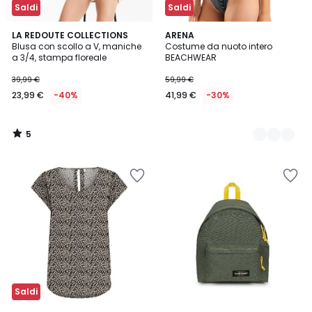
Saldi
Saldi
5
LA REDOUTE COLLECTIONS
2
ARENA
/
Blusa con scollo a V, maniche
Costume da nuoto intero
Colori
5
a 3/4, stampa floreale
BEACHWEAR
39,99 €
59,99 €
23,99 €
-40%
41,99 €
-30%
5
/
5
Saldi