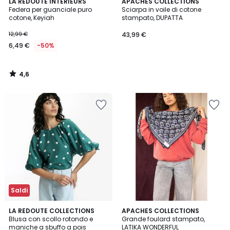
4,6
LA REDOUTE INTERIEURS
APACHES COLLECTIONS
/ 5
Federa per guanciale puro
Sciarpa in voile di cotone
cotone, Keyiah
stampato, DUPATTA
12,99 €
43,99 €
6,49 €
-50%
4,6
/
5
Saldi
LA REDOUTE COLLECTIONS
APACHES COLLECTIONS
Blusa con scollo rotondo e
Grande foulard stampato,
maniche a sbuffo a pois
LATIKA WONDERFUL