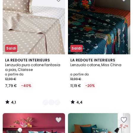
Saldi
Saldi
4,1
4,4
5
LA REDOUTE INTERIEURS
LA REDOUTE INTERIEURS
/ 5
/ 5
Lenzuolo puro cotone fantasia
Lenzuolo cotone, Miss China
Colori
a pois, Clarisse
a partire da
a partire da
12,99 €
13,99 €
7,79 €
-40%
11,19 €
-20%
4,1
4,4
/
/
5
5