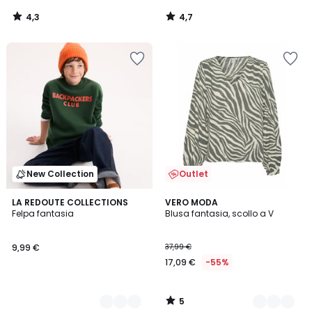
4,3
4,7
/
/
5
5
New Collection
Outlet
5
3
LA REDOUTE COLLECTIONS
2
VERO MODA
/
Felpa fantasia
Blusa fantasia, scollo a V
Colori
Colori
5
9,99 €
37,99 €
17,09 €
-55%
5
/