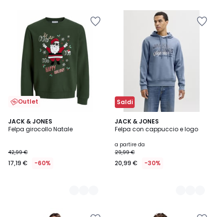
5
Outlet
Saldi
4
JACK & JONES
4
JACK & JONES
Felpa girocollo Natale
Felpa con cappuccio e logo
Colori
Colori
a partire da
42,99 €
29,99 €
17,19 €
-60%
20,99 €
-30%