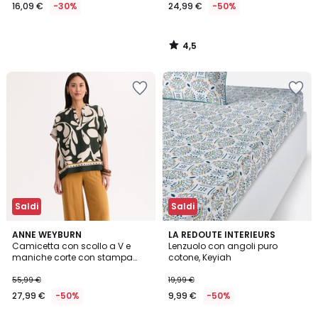
16,09 €
-30%
24,99 €
-50%
4,5
/
5
Saldi
Saldi
4,3
4,7
ANNE WEYBURN
LA REDOUTE INTERIEURS
/ 5
/ 5
Camicetta con scollo a V e
Lenzuolo con angoli puro
maniche corte con stampa
cotone, Keyiah
grafica
55,99 €
19,99 €
27,99 €
-50%
9,99 €
-50%