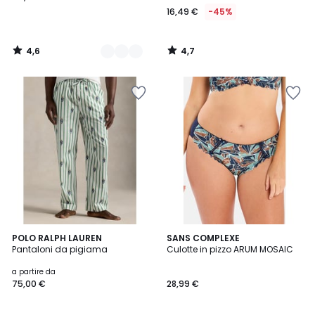
16,49 €
-45%
4,6
4,7
/
/
5
5
1
5
POLO RALPH LAUREN
SANS COMPLEXE
/
Pantaloni da pigiama
Culotte in pizzo ARUM MOSAIC
Colori
5
a partire da
75,00 €
28,99 €