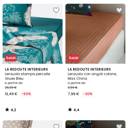
50%
di
sconto
applicato.
Saldi
Saldi
4,2
4,4
LA REDOUTE INTERIEURS
LA REDOUTE INTERIEURS
/ 5
/ 5
Lenzuolo stampa percalle
Lenzuolo con angoli cotone,
Grues Bleu
Miss China
a partire da
a partire da
26,99 €
9,99 €
13,49 €
-50%
7,99 €
-20%
4,2
4,4
/
/
5
5