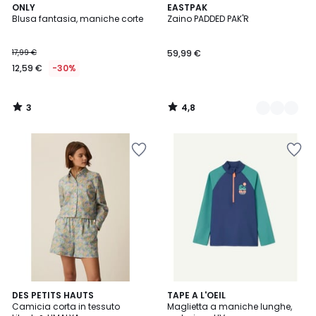
3
4,8
ONLY
4
EASTPAK
/
/ 5
Blusa fantasia, maniche corte
Zaino PADDED PAK'R
Colori
5
17,99 €
59,99 €
12,59 €
-30%
3
4,8
/
/
5
5
DES PETITS HAUTS
TAPE A L'OEIL
Camicia corta in tessuto
Maglietta a maniche lunghe,