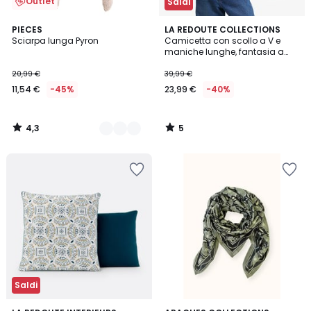
Outlet
Saldi
4,3
5
2
PIECES
LA REDOUTE COLLECTIONS
/ 5
/
Sciarpa lunga Pyron
Camicetta con scollo a V e
Colori
5
maniche lunghe, fantasia a
fiori
20,99 €
39,99 €
11,54 €
-45%
23,99 €
-40%
4,3
5
/
/
5
5
Saldi