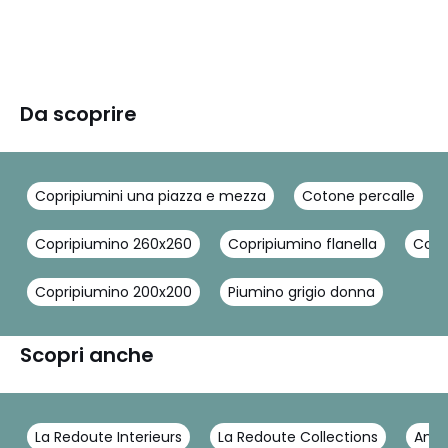
Da scoprire
Copripiumini una piazza e mezza
Cotone percalle
Copripiumino 260x260
Copripiumino flanella
Copri
Copripiumino 200x200
Piumino grigio donna
Scopri anche
La Redoute Interieurs
La Redoute Collections
Ann