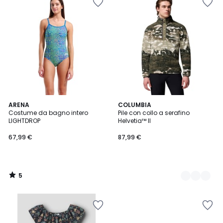
5
ARENA
3
COLUMBIA
/
Costume da bagno intero
Pile con collo a serafino
Colori
5
LIGHTDROP
Helvetia™ II
67,99 €
87,99 €
5
/
5