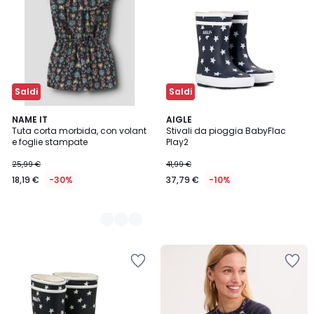
Saldi
Saldi
2
NAME IT
AIGLE
Tuta corta morbida, con volant
Stivali da pioggia BabyFlac
Colori
e foglie stampate
Play2
25,99 €
41,99 €
18,19 €
-30%
37,79 €
-10%