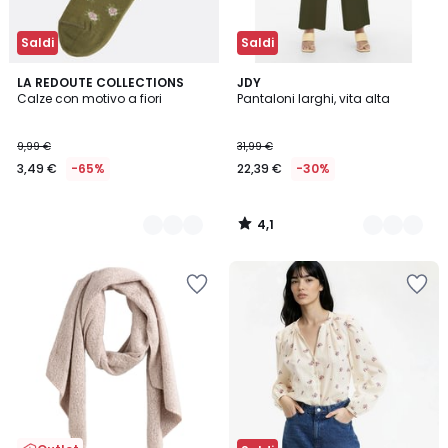
Saldi
Saldi
4,1
2
LA REDOUTE COLLECTIONS
3
JDY
/ 5
Calze con motivo a fiori
Pantaloni larghi, vita alta
Colori
Colori
9,99 €
31,99 €
3,49 €
-65%
22,39 €
-30%
4,1
/
5