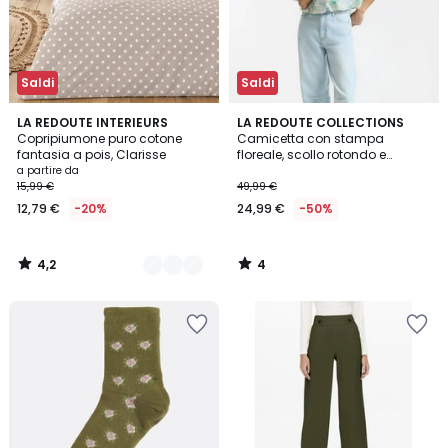
Saldi
Saldi
4,2
4
5
LA REDOUTE INTERIEURS
LA REDOUTE COLLECTIONS
/ 5
/
Copripiumone puro cotone
Camicetta con stampa
Colori
5
fantasia a pois, Clarisse
floreale, scollo rotondo e
maniche a sbuffo
a partire da
15,99 €
49,99 €
12,79 €
-20%
24,99 €
-50%
4,2
4
/
/
5
5