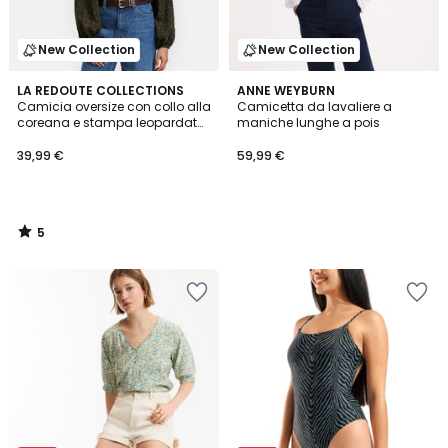
New Collection
New Collection
5
LA REDOUTE COLLECTIONS
ANNE WEYBURN
/
Camicia oversize con collo alla
Camicetta da lavaliere a
5
coreana e stampa leopardata,
maniche lunghe a pois
Signature LISE
39,99 €
59,99 €
5
/
5