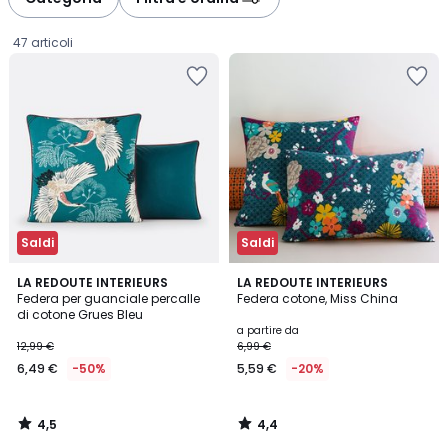
gauche
droite
47 articoli
Saldi
Saldi
4,5
4,4
LA REDOUTE INTERIEURS
LA REDOUTE INTERIEURS
/ 5
/ 5
Federa per guanciale percalle
Federa cotone, Miss China
di cotone Grues Bleu
6,49
a partire da
12,99 €
6,99 €
€
6,49 €
-50%
5,59 €
-20%
Invece
di
12,99
4,5
4,4
€
/
/
5
5