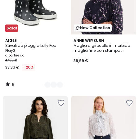
New Collection
Saldi
5
2
AIGLE
ANNE WEYBURN
/
Stivali da pioggia Lolly Pop
Maglia a girocollo in morbida
Colori
5
Play2
maglia fine con stampa
floreale
a partire da
47,99 €
39,99 €
38,39 €
-20%
5
/
5