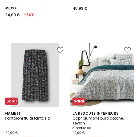
49,99 €
45,99 €
24,99 €
-50%
Saldi
Saldi
4,5
NAME IT
LA REDOUTE INTERIEURS
/ 5
Pantaloni fluidi fantasia
Copripiumone puro cotone,
Keyiah
a partire da
22,99 €
49,99 €