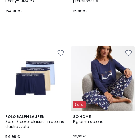
Liberty®, UMALYA
protezione UV
154,00 €
16,99 €
Saldi
4,6
4,7
13
POLO RALPH LAUREN
SO'HOME
/ 5
/ 5
Set di 3 boxer classici in cotone
Pigiama cotone
Colori
elasticizzato
54,99 €
29,99 €