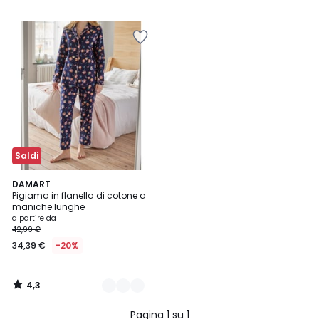
Saldi
4,3
2
DAMART
/ 5
Pigiama in flanella di cotone a
Colori
maniche lunghe
a partire da
42,99 €
34,39 €
-20%
4,3
/
5
Pagina 1 su 1