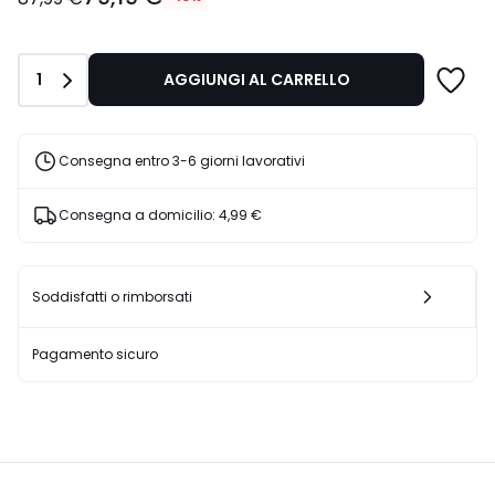
Invece
di
87,99
Quantità
1
AGGIUNGI AL CARRELLO
€
10%
di
sconto
Consegna entro 3-6 giorni lavorativi
applicato.
Consegna a domicilio:
4,99 €
Soddisfatti o rimborsati
Pagamento sicuro