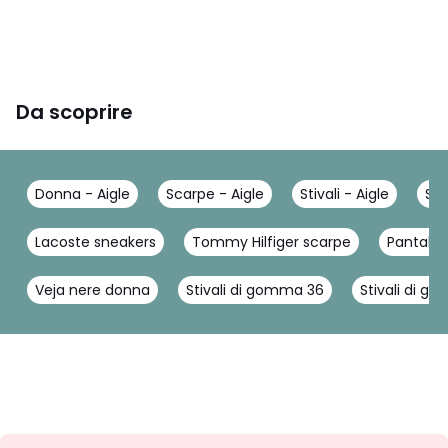
Da scoprire
Donna - Aigle
Scarpe - Aigle
Stivali - Aigle
San
Lacoste sneakers
Tommy Hilfiger scarpe
Pantalon
Veja nere donna
Stivali di gomma 36
Stivali di g
Iscrizione