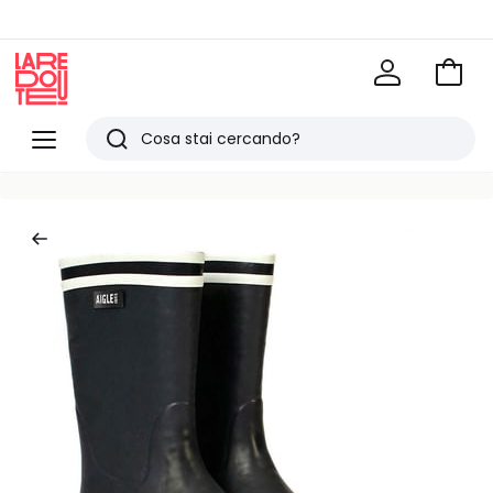
Vai
al
La
carrel
Redoute
Menu
Ricerca
Ultimi
articoli
visti