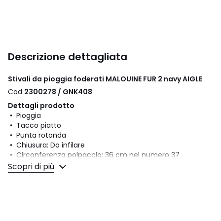
Descrizione dettagliata
Stivali da pioggia foderati MALOUINE FUR 2 navy AIGLE
Cod
2300278 / GNK408
Dettagli prodotto
• Pioggia
• Tacco piatto
• Punta rotonda
• Chiusura: Da infilare
• Circonferenza polpaccio: 36 cm nel numero 37
• Altezza dello stivale: 27 cm nel numero 37
Scopri di più
• Altezza del tacco: 0,5 cm
Composizione e Manutenzione
• Tomaia: 100% caoutchouc
• Fodera: 100% poliestere