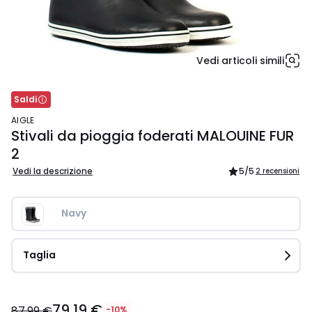
Vedi articoli simili
Saldi
AIGLE
Stivali da pioggia foderati MALOUINE FUR
2
Vedi la descrizione
5
/5
2 recensioni
Navy
Taglia
79,19
79,19 €
€
87,99 €
-10%