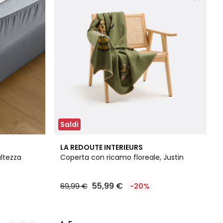
Saldi
5
LA REDOUTE INTERIEURS
/
altezza
Coperta con ricamo floreale, Justin
5
55,99 €
69,99 €
-20%