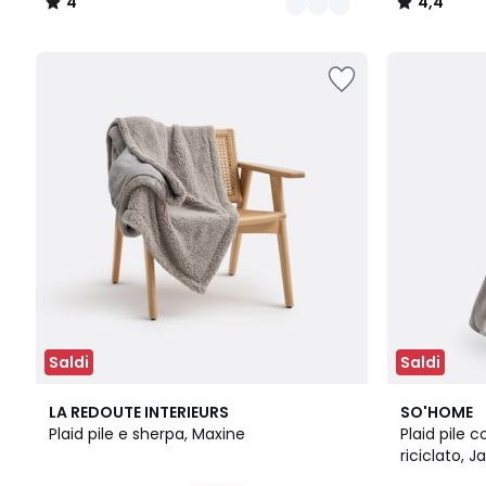
4
4,4
/
/
5
5
Saldi
Saldi
10
4,8
5
3,8
LA REDOUTE INTERIEURS
SO'HOME
Colori
/ 5
Colori
/ 5
Plaid pile e sherpa, Maxine
Plaid pile 
riciclato, Ja