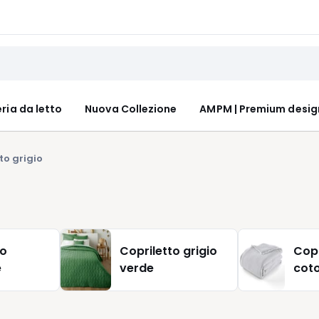
ria da letto
Nuova Collezione
AMPM | Premium desig
to grigio
to
Copriletto grigio
Copr
e
verde
coto