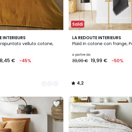
Saldi
5
4,2
E INTERIEURS
LA REDOUTE INTERIEURS
Colori
/ 5
trapuntato velluto cotone,
Plaid in cotone con frange,
a partire da
8,45 €
19,99 €
-45%
39,99 €
-50%
4,2
/
5