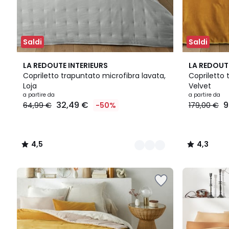
Saldi
Saldi
5
4,5
7
4,3
LA REDOUTE INTERIEURS
LA REDOUT
Colori
/ 5
Colori
/ 5
Copriletto trapuntato microfibra lavata,
Copriletto 
Loja
Velvet
a partire da
a partire da
32,49 €
9
64,99 €
-50%
179,00 €
4,5
4,3
/
/
5
5