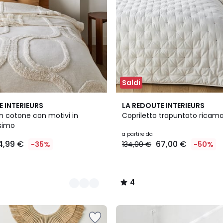
Saldi
4
4
E INTERIEURS
LA REDOUTE INTERIEURS
Colori
/
in cotone con motivi in
Copriletto trapuntato ricama
5
ssimo
a partire da
4,99 €
67,00 €
-35%
134,00 €
-50%
4
/
5