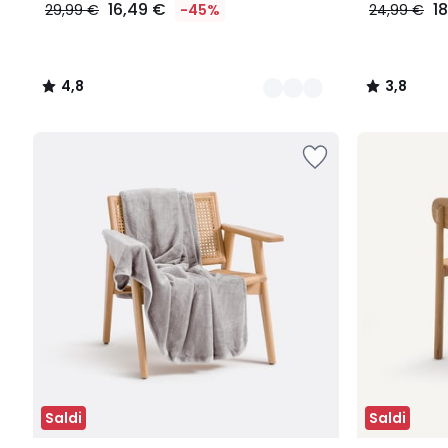
16,49 €
1
29,99 €
-45%
24,99 €
4,8
3,8
/
/
5
5
Saldi
Saldi