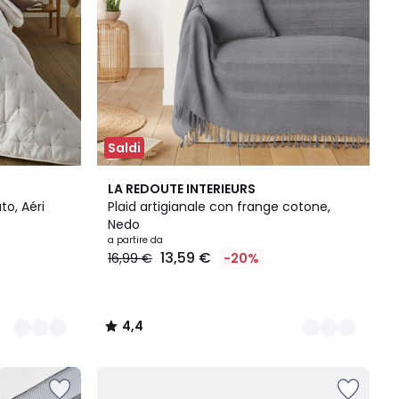
Saldi
12
4,4
LA REDOUTE INTERIEURS
Colori
/ 5
to, Aéri
Plaid artigianale con frange cotone,
Nedo
a partire da
13,59 €
16,99 €
-20%
4,4
/
5