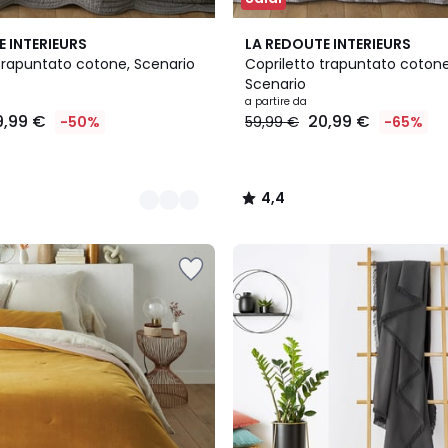
8
4,4
E INTERIEURS
LA REDOUTE INTERIEURS
Colori
/ 5
 trapuntato cotone, Scenario
Copriletto trapuntato cotone
Scenario
a partire da
9,99 €
20,99 €
-50%
59,99 €
-65%
4,4
/
5