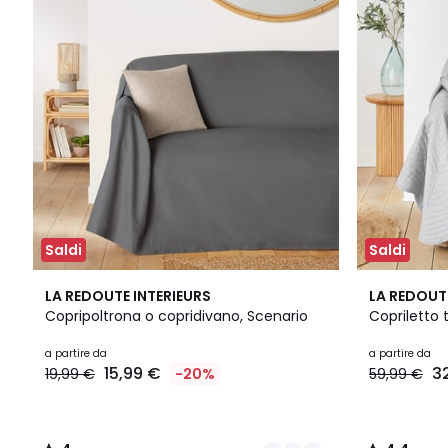
Saldi
Saldi
8
4
9
4,4
LA REDOUTE INTERIEURS
LA REDOUT
Colori
/
Colori
/ 5
Copripoltrona o copridivano, Scenario
Copriletto
5
a partire da
a partire da
15,99 €
3
19,99 €
-20%
59,99 €