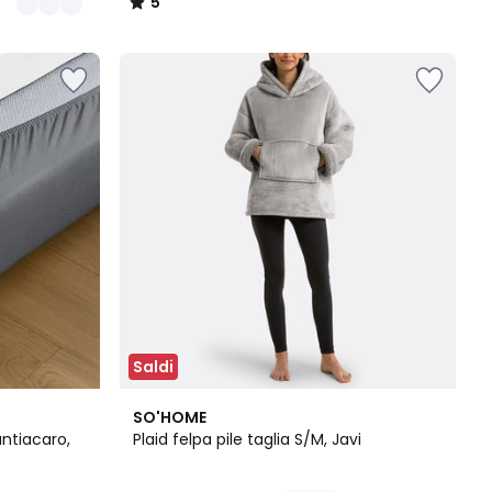
5
/
5
Saldi
9
4,9
SO'HOME
Colori
/ 5
antiacaro,
Plaid felpa pile taglia S/M, Javi