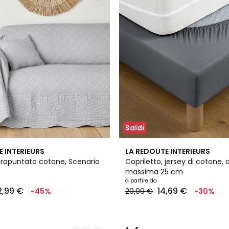
Saldi
5
4
E INTERIEURS
LA REDOUTE INTERIEURS
Colori
/
 trapuntato cotone, Scenario
Copriletto, jersey di cotone, 
5
massima 25 cm
a partire da
2,99 €
14,69 €
-45%
20,99 €
-30%