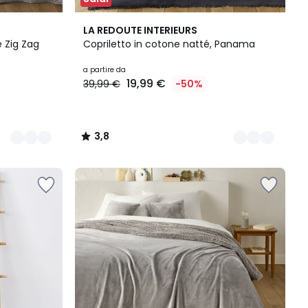
5
3,8
LA REDOUTE INTERIEURS
Colori
/ 5
 Zig Zag
Copriletto in cotone natté, Panama
a partire da
19,99 €
39,99 €
-50%
3,8
/
5