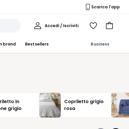
Scarica l'app
Il
Accedi / Iscriviti
Voir
Vai
Mio
ma
al
Profilo
wishlist
carrello
n brand
Bestsellers
Business
iletto in
Copriletto grigio
ne grigio
rosa