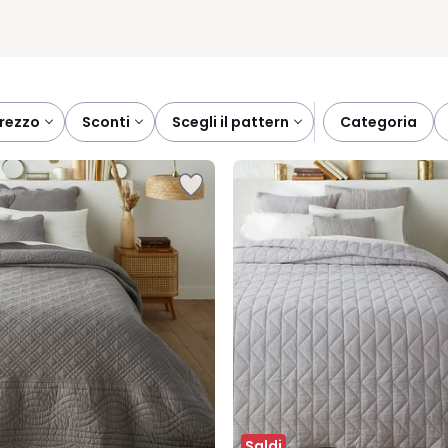
prezzo
sconti
scegli il pattern
categoria
Saldi