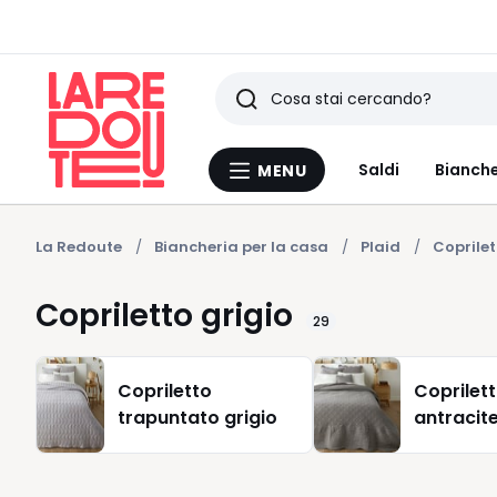
Ricerca
Ultimi
Saldi
Bianche
MENU
Menu
articoli
La
Redoute
visti
La Redoute
Biancheria per la casa
Plaid
Coprilet
Copriletto grigio
29
Copriletto
Coprilet
trapuntato grigio
antracit