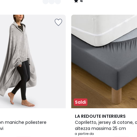
4
/
5
Saldi
5
4
LA REDOUTE INTERIEURS
Colori
/
con maniche poliestere
Copriletto, jersey di cotone, 
5
vi
altezza massima 25 cm
a partire da