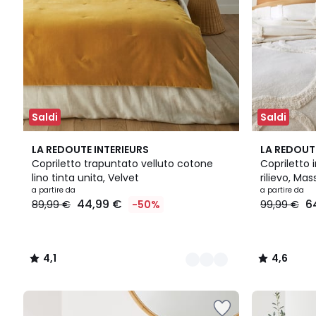
Saldi
Saldi
6
4,1
2
4,6
LA REDOUTE INTERIEURS
LA REDOUT
Colori
/ 5
Colori
/ 5
Copriletto trapuntato velluto cotone
Copriletto 
lino tinta unita, Velvet
rilievo, Ma
a partire da
a partire da
44,99 €
6
89,99 €
-50%
99,99 €
4,1
4,6
/
/
5
5