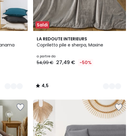
Saldi
6
4,5
LA REDOUTE INTERIEURS
Colori
/ 5
 Panama
Copriletto pile e sherpa, Maxine
a partire da
27,49 €
54,99 €
-50%
4,5
/
5