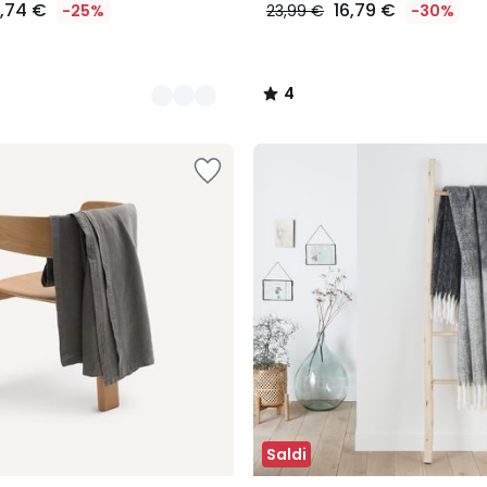
8,74 €
16,79 €
-25%
23,99 €
-30%
4
/
5
Saldi