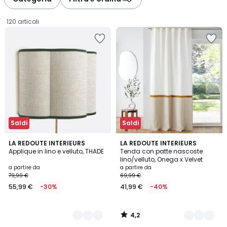
gauche
droite
120 articoli
Saldi
Saldi
4,2
2
LA REDOUTE INTERIEURS
3
LA REDOUTE INTERIEURS
/ 5
Applique in lino e velluto, THADE
Tenda con patte nascoste
Colori
Colori
lino/velluto, Onega x Velvet
Prezzo
a partire da
a partire da
79,99 €
69,99 €
a
55,99 €
-30%
41,99 €
-40%
partire
da
55,99
4,2
€
/
5