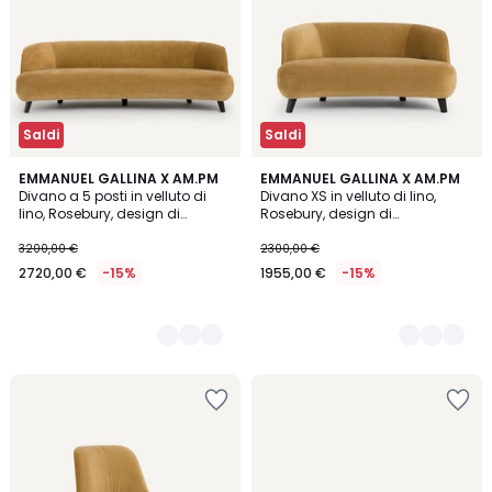
Saldi
Saldi
5
EMMANUEL GALLINA X AM.PM
5
EMMANUEL GALLINA X AM.PM
Divano a 5 posti in velluto di
Divano XS in velluto di lino,
Colori
Colori
lino, Rosebury, design di
Rosebury, design di
Emmanuel Gallina
Emmanuelle Gallina
3200,00 €
2300,00 €
2720,00 €
-15%
1955,00 €
-15%