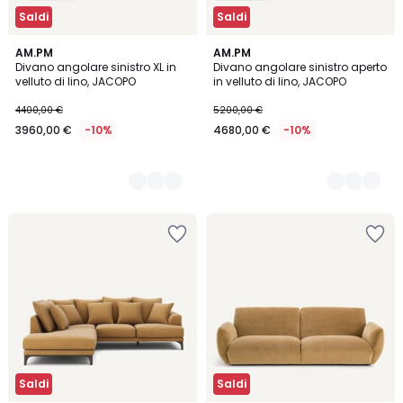
Saldi
Saldi
5
AM.PM
5
AM.PM
Divano angolare sinistro XL in
Divano angolare sinistro aperto
Colori
Colori
velluto di lino, JACOPO
in velluto di lino, JACOPO
4400,00 €
5200,00 €
3960,00 €
-10%
4680,00 €
-10%
Saldi
Saldi