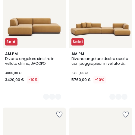
Saldi
Saldi
5
AM.PM
5
AM.PM
Divano angolare sinistro in
Divano angolare destro aperto
Colori
Colori
velluto di lino, JACOPO
con poggiapiedi in velluto di
lino, JACOPO
3800,00 €
6400,00 €
3420,00 €
-10%
5760,00 €
-10%