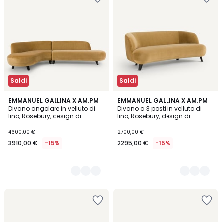
Saldi
Saldi
5
EMMANUEL GALLINA X AM.PM
5
EMMANUEL GALLINA X AM.PM
Divano angolare in velluto di
Divano a 3 posti in velluto di
Colori
Colori
lino, Rosebury, design di
lino, Rosebury, design di
Emmanuel Gallina
Emmanuel Gallina
4600,00 €
2700,00 €
3910,00 €
-15%
2295,00 €
-15%