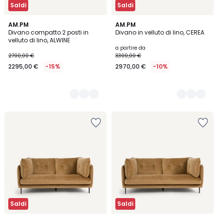
Saldi
Saldi
5
AM.PM
5
AM.PM
Divano compatto 2 posti in
Divano in velluto di lino, CEREA
Colori
Colori
velluto di lino, ALWINE
a partire da
2700,00 €
3300,00 €
2295,00 €
-15%
2970,00 €
-10%
Saldi
Saldi