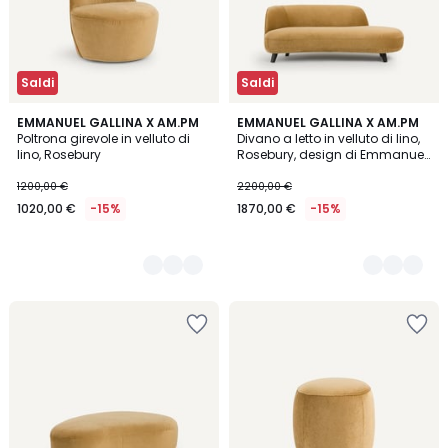
Saldi
Saldi
5
EMMANUEL GALLINA X AM.PM
5
EMMANUEL GALLINA X AM.PM
Poltrona girevole in velluto di
Divano a letto in velluto di lino,
Colori
Colori
lino, Rosebury
Rosebury, design di Emmanuel
Gallina
1200,00 €
2200,00 €
1020,00 €
-15%
1870,00 €
-15%