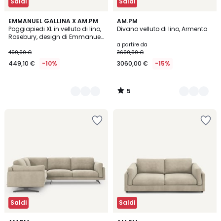
Saldi
Saldi
5
5
EMMANUEL GALLINA X AM.PM
5
AM.PM
/
Poggiapiedi XL in velluto di lino,
Divano velluto di lino, Armento
Colori
Colori
5
Rosebury, design di Emmanuel
Gallina
a partire da
499,00 €
3600,00 €
449,10 €
-10%
3060,00 €
-15%
5
/
5
Saldi
Saldi