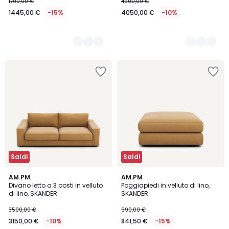
1700,00 €
4500,00 €
1445,00 €
-15%
4050,00 €
-10%
Saldi
Saldi
5
AM.PM
5
AM.PM
Divano letto a 3 posti in velluto
Poggiapiedi in velluto di lino,
Colori
Colori
di lino, SKANDER
SKANDER
3500,00 €
990,00 €
3150,00 €
-10%
841,50 €
-15%