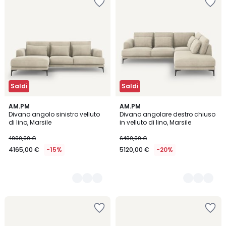
Saldi
Saldi
5
AM.PM
5
AM.PM
Divano angolo sinistro velluto
Divano angolare destro chiuso
Colori
Colori
di lino, Marsile
in velluto di lino, Marsile
4900,00 €
6400,00 €
4165,00 €
-15%
5120,00 €
-20%