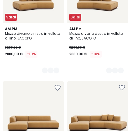
Saldi
Saldi
5
AM.PM
5
AM.PM
Mezzo divano sinistro in velluto
Mezzo divano destro in velluto
Colori
Colori
di lino, JACOPO
di lino, JACOPO
3200,00 €
3200,00 €
2880,00 €
-10%
2880,00 €
-10%