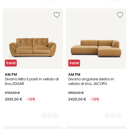
Saldi
Saldi
5
AM.PM
5
AM.PM
Divano letto 3 posti in velluto di
Divano angolare destro in
Colori
Colori
lino, EDGAR
velluto di lino, JACOPO
3700,00 €
3800,00 €
3330,00 €
-10%
3420,00 €
-10%