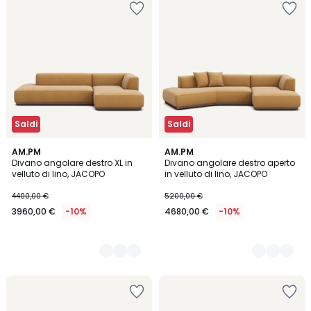
Saldi
Saldi
5
AM.PM
5
AM.PM
Divano angolare destro XL in
Divano angolare destro aperto
Colori
Colori
velluto di lino, JACOPO
in velluto di lino, JACOPO
4400,00 €
5200,00 €
3960,00 €
-10%
4680,00 €
-10%