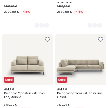
a partire da
3200,00 €
3400,00 €
2720,00 €
-15%
2890,00 €
-15%
Saldi
Saldi
5
AM.PM
5
AM.PM
Divano a 2 posti in velluto di
Divano angolare velluto di lino,
Colori
Colori
lino, Marsile
César
3400,00 €
7400,00 €