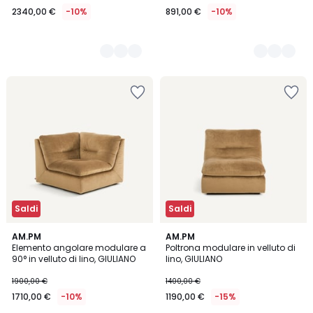
2340,00 €
-10%
891,00 €
-10%
Saldi
Saldi
5
5
AM.PM
5
AM.PM
/
Elemento angolare modulare a
Poltrona modulare in velluto di
Colori
Colori
5
90° in velluto di lino, GIULIANO
lino, GIULIANO
1900,00 €
1400,00 €
1710,00 €
-10%
1190,00 €
-15%