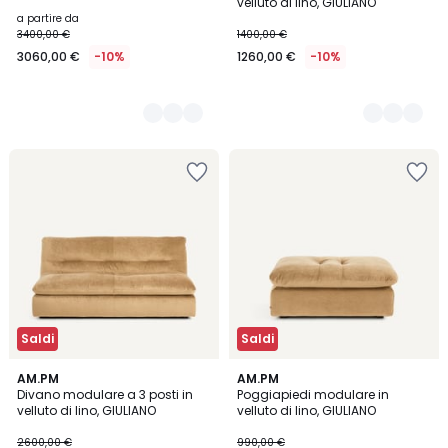
velluto di lino, GIULIANO
a partire da
3400,00 €
1400,00 €
3060,00 €
-10%
1260,00 €
-10%
Saldi
Saldi
5
AM.PM
5
AM.PM
Divano modulare a 3 posti in
Poggiapiedi modulare in
Colori
Colori
velluto di lino, GIULIANO
velluto di lino, GIULIANO
2600,00 €
990,00 €