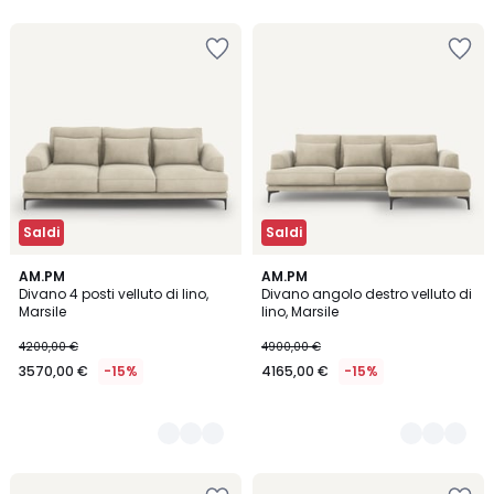
Saldi
Saldi
5
AM.PM
5
AM.PM
Divano 4 posti velluto di lino,
Divano angolo destro velluto di
Colori
Colori
Marsile
lino, Marsile
4200,00 €
4900,00 €
3570,00 €
-15%
4165,00 €
-15%