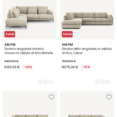
Saldi
Saldi
5
AM.PM
5
AM.PM
Divano angolare sinistro
Divano letto angolare, in velluto
Colori
Colori
chiuso in velluto di lino Marsile
di lino, César
6400,00 €
7500,00 €
5120,00 €
-20%
6375,00 €
-15%