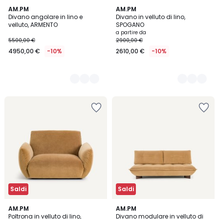
5
AM.PM
5
AM.PM
Divano angolare in lino e
Divano in velluto di lino,
Colori
Colori
velluto, ARMENTO
SPOGANO
a partire da
5500,00 €
2900,00 €
4950,00 €
-10%
2610,00 €
-10%
Saldi
Saldi
5
AM.PM
5
AM.PM
Poltrona in velluto di lino,
Divano modulare in velluto di