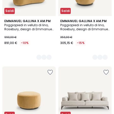
Saldi
Saldi
3
EMMANUEL GALLINA X AM.PM
5
EMMANUEL GALLINA X AM.PM
Poggiapiedi in velluto di lino,
Poggiapiedi in velluto di lino,
Colori
Colori
Rosebury, design di Emmanuel
Rosebury, design di Emmanuel
Gallina
Gallina
990,00 €
359,00 €
891,00 €
-10%
305,15 €
-15%