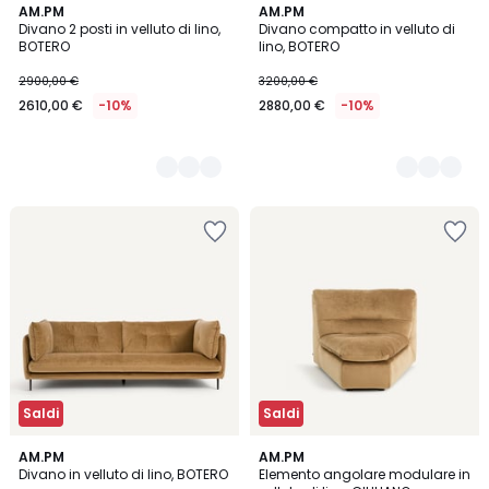
5
AM.PM
5
AM.PM
Divano 2 posti in velluto di lino,
Divano compatto in velluto di
Colori
Colori
BOTERO
lino, BOTERO
2900,00 €
3200,00 €
2610,00 €
-10%
2880,00 €
-10%
Saldi
Saldi
5
AM.PM
5
AM.PM
Divano in velluto di lino, BOTERO
Elemento angolare modulare in
Colori
Colori