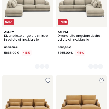
Saldi
Saldi
5
AM.PM
5
AM.PM
Divano letto angolare sinistro,
Divano letto angolare destro in
Colori
Colori
in velluto di lino, Marsile
velluto di lino, Marsile
6900,00 €
6900,00 €
5865,00 €
-15%
5865,00 €
-15%