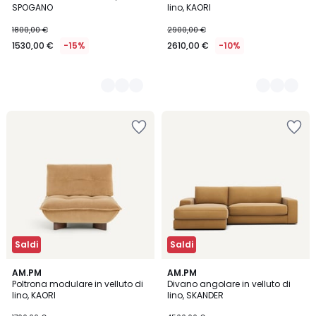
Colori
Colori
SPOGANO
lino, KAORI
1800,00 €
2900,00 €
1530,00 €
-15%
2610,00 €
-10%
Saldi
Saldi
5
AM.PM
5
AM.PM
Poltrona modulare in velluto di
Divano angolare in velluto di
Colori
Colori
lino, KAORI
lino, SKANDER