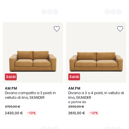
Saldi
Saldi
5
AM.PM
5
AM.PM
Divano compatto a 3 posti in
Divano a 3 o 4 posti, in velluto di
Colori
Colori
velluto di lino, SKANDER
lino, SKANDER
a partire da
2700,00 €
2900,00 €
2430,00 €
-10%
2610,00 €
-10%