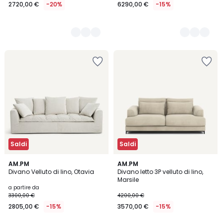
2720,00 €
-20%
6290,00 €
-15%
Saldi
Saldi
5
AM.PM
5
AM.PM
Divano Velluto di lino, Otavia
Divano letto 3P velluto di lino,
Colori
Colori
Marsile
a partire da
3300,00 €
4200,00 €
2805,00 €
-15%
3570,00 €
-15%