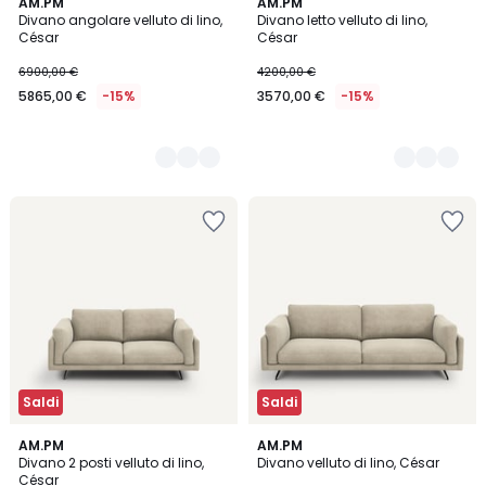
5
AM.PM
5
AM.PM
Divano angolare velluto di lino,
Divano letto velluto di lino,
Colori
Colori
César
César
6900,00 €
4200,00 €
5865,00 €
-15%
3570,00 €
-15%
Saldi
Saldi
5
AM.PM
5
AM.PM
Divano 2 posti velluto di lino,
Divano velluto di lino, César
Colori
Colori
César