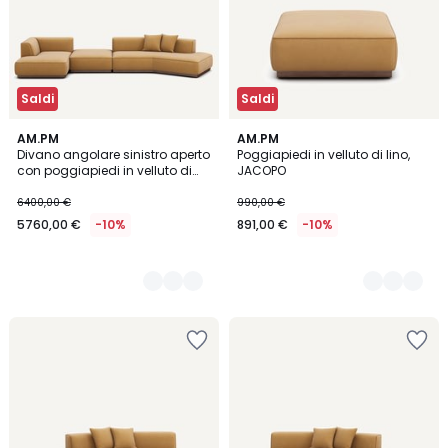
Saldi
Saldi
5
AM.PM
5
AM.PM
Divano angolare sinistro aperto
Poggiapiedi in velluto di lino,
Colori
Colori
con poggiapiedi in velluto di
JACOPO
lino, JACOPO
6400,00 €
990,00 €
5760,00 €
-10%
891,00 €
-10%