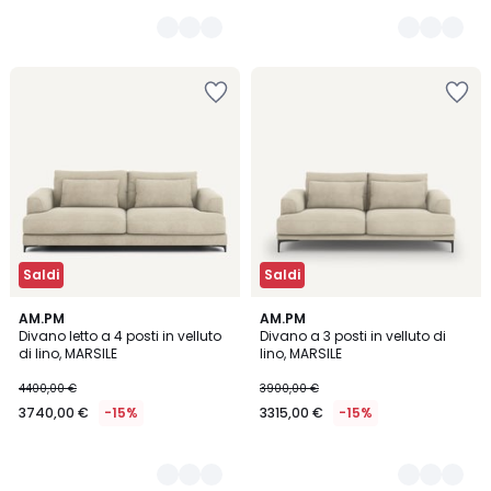
Saldi
Saldi
5
AM.PM
5
AM.PM
Divano letto a 4 posti in velluto
Divano a 3 posti in velluto di
Colori
Colori
di lino, MARSILE
lino, MARSILE
4400,00 €
3900,00 €
3740,00 €
-15%
3315,00 €
-15%