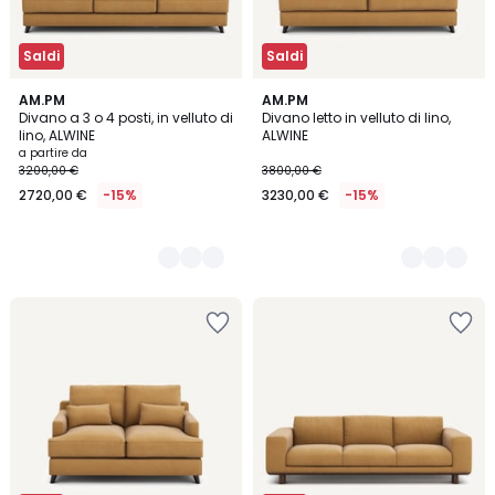
Saldi
Saldi
5
AM.PM
5
AM.PM
Divano a 3 o 4 posti, in velluto di
Divano letto in velluto di lino,
Colori
Colori
lino, ALWINE
ALWINE
a partire da
3200,00 €
3800,00 €
2720,00 €
-15%
3230,00 €
-15%