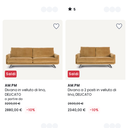
5
/
5
Saldi
Saldi
5
AM.PM
5
AM.PM
Divano in velluto di lino,
Divano a 2 posti in velluto di
Colori
Colori
DELICATO
lino, DELICATO
a partire da
3200,00 €
2600,00 €
2880,00 €
-10%
2340,00 €
-10%