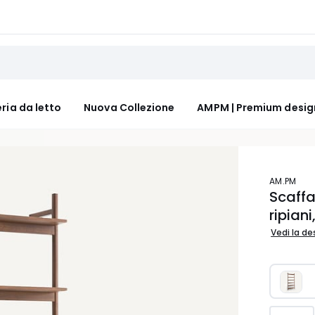
ria da letto
Nuova Collezione
AMPM | Premium desig
AM.PM
Scaffa
ripiani
Vedi la de