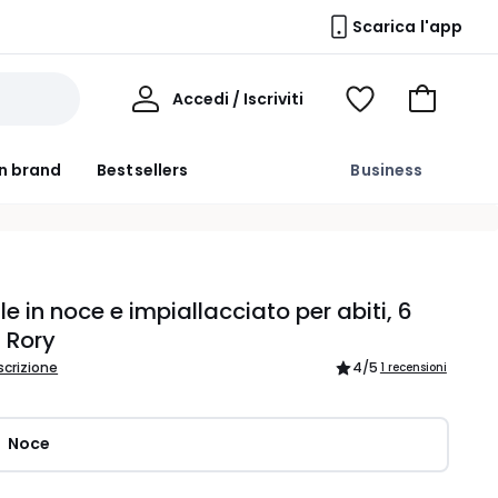
Scarica l'app
Il
Accedi / Iscriviti
Voir
Vai
Mio
ma
al
Profilo
wishlist
carrello
n brand
Bestsellers
Business
le in noce e impiallacciato per abiti, 6
, Rory
scrizione
4
/5
1 recensioni
Noce