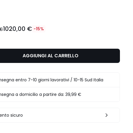
ità
1020,00 €
 €
-15%
AGGIUNGI AL CARRELLO
segna entro 7-10 giorni lavorativi / 10-15 Sud Italia
segna a domicilio a partire da:
39,99 €
nto sicuro