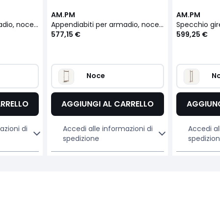
AM.PM
AM.PM
Appendiabiti per armadio, noce impiallacciato, Rory
Appendiabiti per armadio, noce impiallacciato, Rory
577,15 €
599,25 €
Noce
N
ARRELLO
AGGIUNGI AL CARRELLO
AGGIUNG
azioni di
Accedi alle informazioni di
Accedi al
spedizione
spedizio