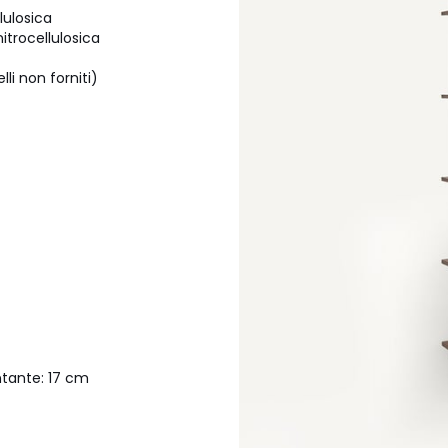
lulosica
itrocellulosica
li non forniti)
ontante: 17 cm