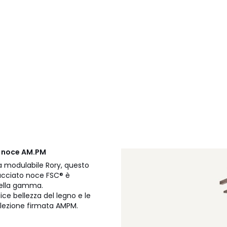
ry noce AM.PM
a modulabile Rory, questo
lacciato noce FSC® è
 della gamma.
ce bellezza del legno e le
lezione firmata AMPM.