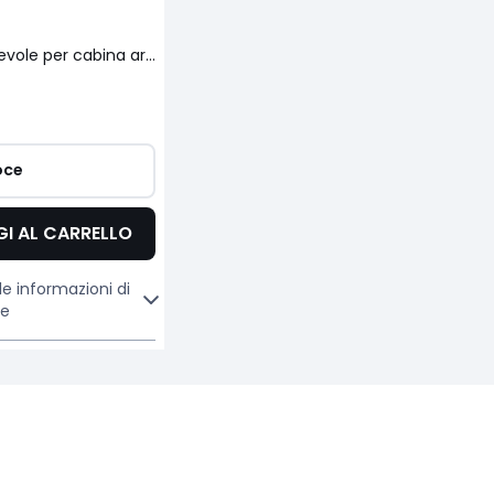
Specchio girevole per cabina armadio in noce impiallacciato Rory
oce
I AL CARRELLO
le informazioni di
ne