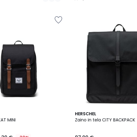
/
5
4,5
HERSCHEL
/ 5
EAT MINI
Zaino in tela CITY BACKPACK