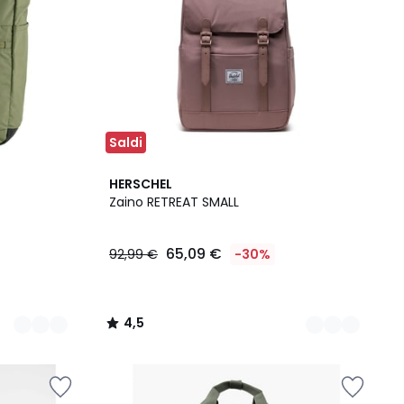
Saldi
4
4,5
HERSCHEL
Colori
/ 5
Zaino RETREAT SMALL
65,09 €
92,99 €
-30%
4,5
/
5