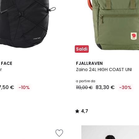
Saldi
5
4,7
 FACE
FJALLRAVEN
Colori
/ 5
r
Zaino 24L HIGH COAST UNI
a partire da
7,50 €
83,30 €
-10%
119,00 €
-30%
4,7
/
5