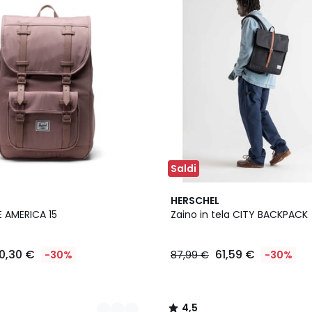
Saldi
2
4,5
HERSCHEL
Colori
/ 5
E AMERICA 15
Zaino in tela CITY BACKPACK
0,30 €
61,59 €
-30%
87,99 €
-30%
4,5