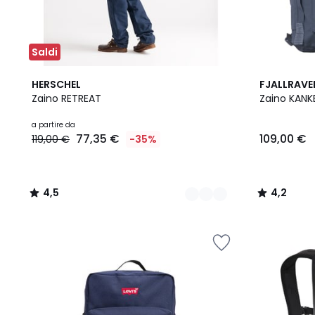
Saldi
4
4,5
4,2
HERSCHEL
FJALLRAVE
Colori
/ 5
/ 5
Zaino RETREAT
Zaino KANK
a partire da
77,35 €
109,00 €
119,00 €
-35%
4,5
4,2
/
/
5
5