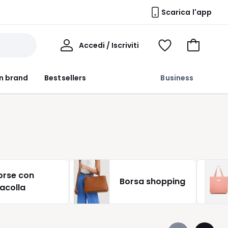
Scarica l'app
Il
Accedi / Iscriviti
Voir
Vai
Mio
ma
al
Profilo
wishlist
carrello
n brand
Bestsellers
Business
orse con
Borsa shopping
racolla