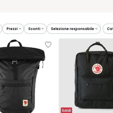
prezzi
sconti
selezione responsabile
c
Saldi