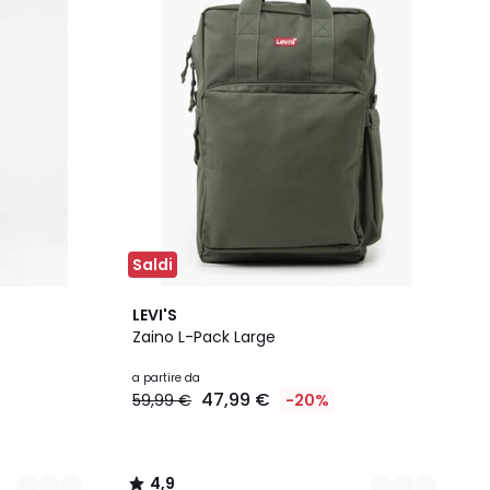
Saldi
2
4,9
LEVI'S
Colori
/ 5
Zaino L-Pack Large
a partire da
47,99 €
59,99 €
-20%
4,9