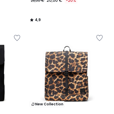
20,00 €
25,00 €
-20%
4,9
/
5
New Collection