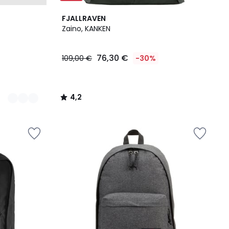
4,2
FJALLRAVEN
/ 5
Zaino, KANKEN
76,30 €
109,00 €
-30%
4,2
/
5