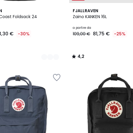
3
4,2
N
FJALLRAVEN
Colori
/ 5
 Coast Foldsack 24
Zaino KANKEN 16L
a partire da
3,30 €
81,75 €
-30%
109,00 €
-25%
4,2
/
5