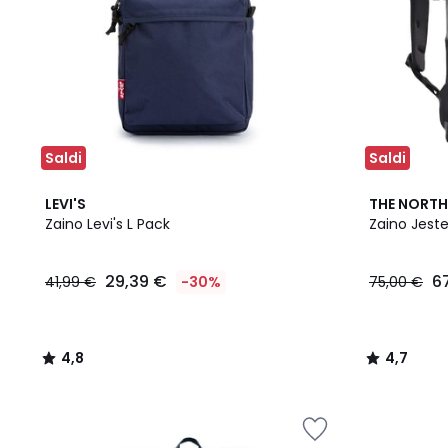
Saldi
Saldi
4,8
4,7
LEVI'S
THE NORTH
/ 5
/ 5
Zaino Levi's L Pack
Zaino Jeste
29,39 €
6
41,99 €
-30%
75,00 €
4,8
4,7
/
/
5
5