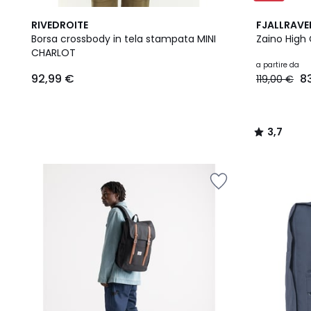
2
3,7
RIVEDROITE
FJALLRAVE
Colori
/ 5
Borsa crossbody in tela stampata MINI
Zaino High
CHARLOT
92,99
a partire da
92,99 €
8
119,00 €
€.
3,7
/
5