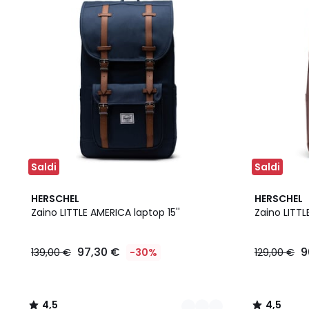
Saldi
Saldi
2
4,5
3
4,5
HERSCHEL
HERSCHEL
Colori
/ 5
Colori
/ 5
Zaino LITTLE AMERICA laptop 15''
Zaino LITTL
97,30 €
9
139,00 €
-30%
129,00 €
4,5
4,5