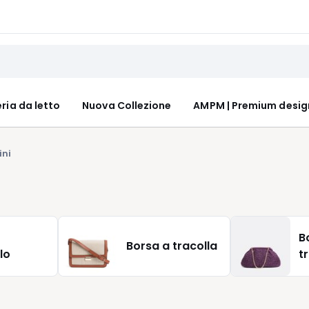
ria da letto
Nuova Collezione
AMPM | Premium desig
ini
B
Borsa a tracolla
lo
t