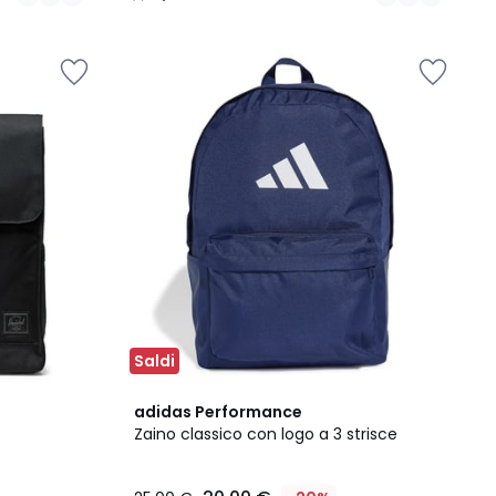
/
5
Saldi
4,9
adidas Performance
/ 5
Zaino classico con logo a 3 strisce