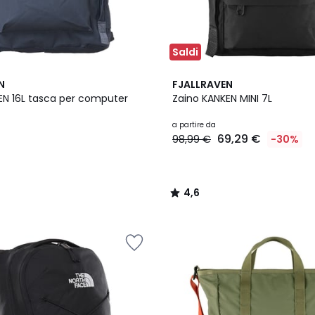
Saldi
4
4,6
N
FJALLRAVEN
Colori
/ 5
EN 16L tasca per computer
Zaino KANKEN MINI 7L
a partire da
69,29 €
98,99 €
-30%
4,6
/
5