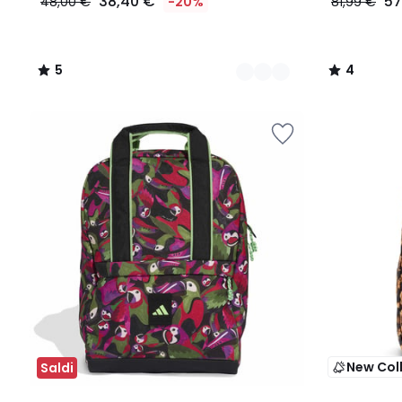
38,40 €
57
48,00 €
-20%
81,99 €
5
4
/
/
5
5
New Col
Saldi