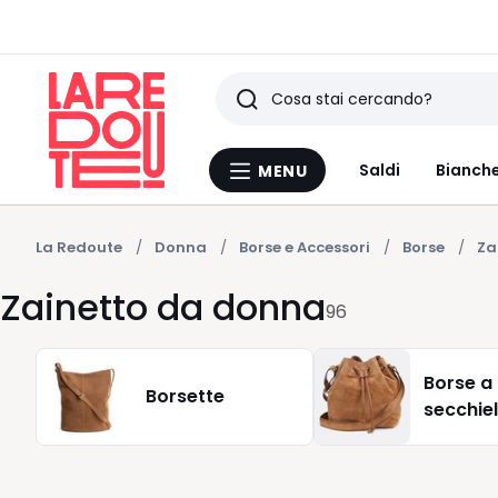
Ricerca
Ultimi
Saldi
Bianche
MENU
Menu
articoli
La
Redoute
visti
La Redoute
Donna
Borse e Accessori
Borse
Za
Zainetto da donna
96
Borse a
Borsette
secchiel