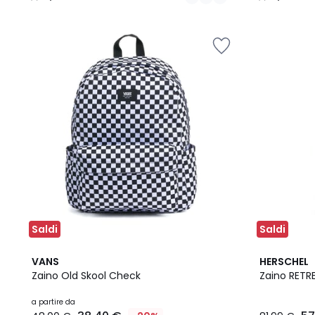
/
/
5
5
Saldi
Saldi
2
5
4
VANS
HERSCHEL
Colori
/
/
Zaino Old Skool Check
Zaino RETR
5
5
a partire da