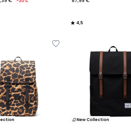
,39 €
87,99 €
-30%
4,5
/
5
lection
New Collection