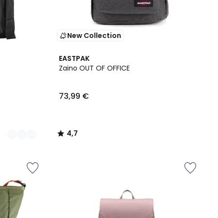
New Collection
4,7
EASTPAK
/ 5
Zaino OUT OF OFFICE
73,99 €
4,7
/
5