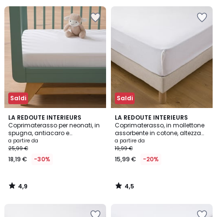
20%
di
sconto
applicato.
Saldi
Saldi
4,9
4,5
LA REDOUTE INTERIEURS
LA REDOUTE INTERIEURS
/ 5
/ 5
Coprimaterasso per neonati, in
Coprimaterasso, in mollettone
spugna, antiacaro e
assorbente in cotone, altezza
impermeabile, altezza
massima 20 cm
a partire da
a partire da
massima 14 cm
25,99 €
19,99 €
18,19 €
-30%
15,99 €
-20%
4,9
4,5
/
/
5
5