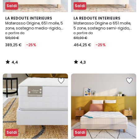
Saldi
Saldi
4,4
4,3
LA REDOUTE INTERIEURS
LA REDOUTE INTERIEURS
/ 5
/ 5
Materasso Origine, 651 molle, 5
Materasso Origine a 651 molle,
zone, sostegno medio-rigido,
5 zone, sostegno semi-rigido,
superficie morbida
superficie avvolgente
a partire da
a partire da
519,00 €
619,00 €
389,25 €
-25%
464,25 €
-25%
4,4
4,3
/
/
5
5
Saldi
Saldi