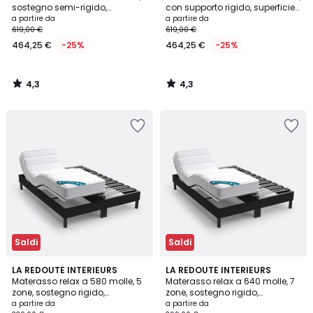
sostegno semi-rigido,
con supporto rigido, superficie
accoglienza morbida e rete
morbida e rete
a partire da
a partire da
619,00 €
619,00 €
464,25 €
-25%
464,25 €
-25%
4,3
4,3
/
/
5
5
Saldi
Saldi
3,6
4,7
LA REDOUTE INTERIEURS
LA REDOUTE INTERIEURS
/ 5
/ 5
Materasso relax a 580 molle, 5
Materasso relax a 640 molle, 7
zone, sostegno rigido,
zone, sostegno rigido,
superficie morbida
superficie morbida
a partire da
a partire da