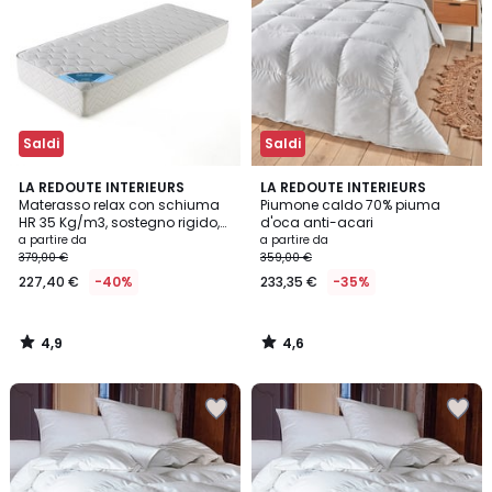
Saldi
Saldi
4,9
4,6
LA REDOUTE INTERIEURS
LA REDOUTE INTERIEURS
/ 5
/ 5
Materasso relax con schiuma
Piumone caldo 70% piuma
HR 35 Kg/m3, sostegno rigido,
d'oca anti-acari
superficie morbida
a partire da
a partire da
379,00 €
359,00 €
227,40 €
-40%
233,35 €
-35%
4,9
4,6
/
/
5
5