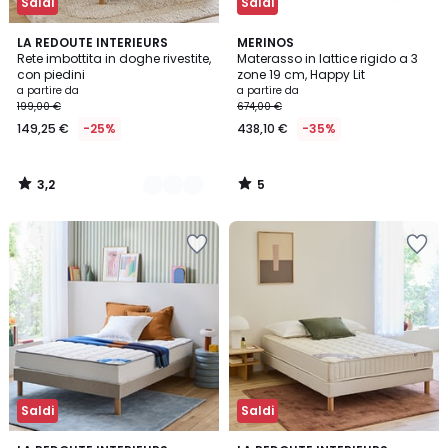
Saldi
Saldi
3,2
5
2
LA REDOUTE INTERIEURS
MERINOS
/ 5
/
Rete imbottita in doghe rivestite,
Materasso in lattice rigido a 3
Colori
5
con piedini
zone 19 cm, Happy Lit
a partire da
a partire da
199,00 €
674,00 €
149,25 €
-25%
438,10 €
-35%
3,2
5
/
/
5
5
Saldi
Saldi