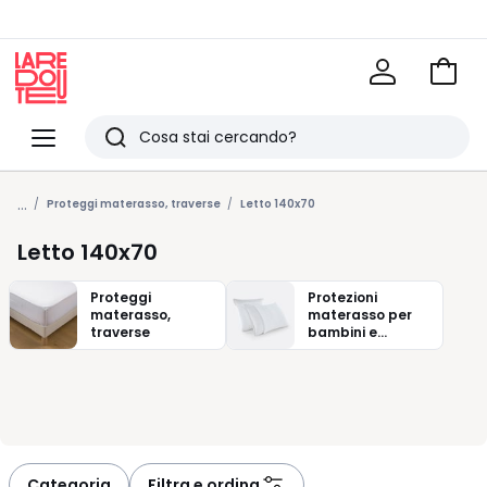
Vai
al
La
carrel
Redoute
Menu
Ricerca
Ultimi
...
articoli
Proteggi materasso, traverse
Letto 140x70
visti
Letto 140x70
Proteggi
Protezioni
materasso,
materasso per
traverse
bambini e
neonati
Categoria
Filtra e ordina