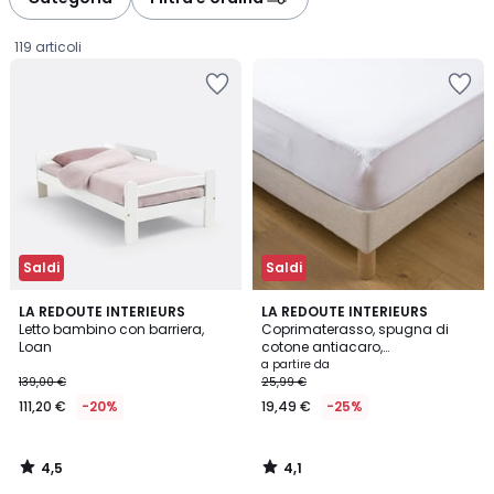
119 articoli
Saldi
Saldi
4,5
4,1
LA REDOUTE INTERIEURS
LA REDOUTE INTERIEURS
/ 5
/ 5
Letto bambino con barriera,
Coprimaterasso, spugna di
Loan
cotone antiacaro,
111,20
impermeabile, altezza
a partire da
massima 25 cm
139,00 €
25,99 €
€
111,20 €
-20%
19,49 €
-25%
Invece
di
139,00
4,5
4,1
€
/
/
5
5