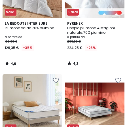
Saldi
Saldi
4,6
4,3
LA REDOUTE INTERIEURS
PYRENEX
/ 5
/ 5
Piumone caldo 70% piumino
Doppio piumone, 4 stagioni
naturale, 70% piumino
a partire da
a partire da
199,00 €
299,00 €
129,35 €
-35%
224,25 €
-25%
4,6
4,3
/
/
5
5