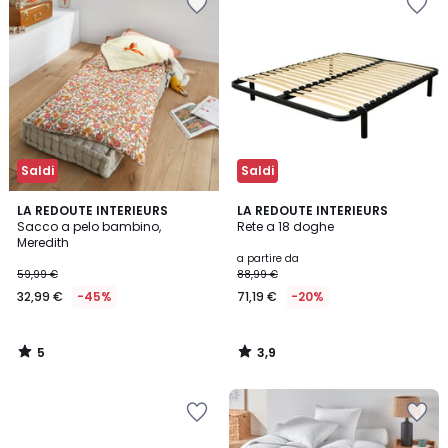
Saldi
Saldi
5
3,9
LA REDOUTE INTERIEURS
LA REDOUTE INTERIEURS
/
/ 5
Sacco a pelo bambino,
Rete a 18 doghe
5
Meredith
a partire da
59,99 €
88,99 €
32,99 €
-45%
71,19 €
-20%
5
3,9
/
/
5
5