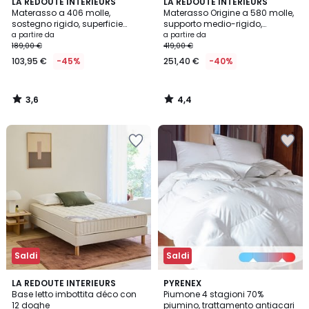
3,6
4,4
LA REDOUTE INTERIEURS
LA REDOUTE INTERIEURS
/ 5
/ 5
Materasso a 406 molle,
Materasso Origine a 580 molle,
sostegno rigido, superficie
supporto medio-rigido,
morbida
superficie morbida
a partire da
a partire da
189,00 €
419,00 €
103,95 €
-45%
251,40 €
-40%
3,6
4,4
/
/
5
5
Saldi
Saldi
4,4
4,3
LA REDOUTE INTERIEURS
PYRENEX
/ 5
/ 5
Base letto imbottita déco con
Piumone 4 stagioni 70%
12 doghe
piumino, trattamento antiacari