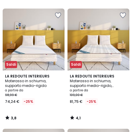
5
5
Saldi
Saldi
3,8
4,1
LA REDOUTE INTERIEURS
LA REDOUTE INTERIEURS
/ 5
/ 5
Materasso in schiuma,
Materasso in schiuma,
supporto medio-rigido
supporto medio-rigido,
superficie morbida
a partire da
a partire da
98,99 €
109,00 €
74,24 €
-25%
81,75 €
-25%
3,8
4,1
/
/
5
5