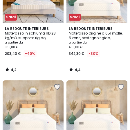
Saldi
Saldi
4,2
4,4
LA REDOUTE INTERIEURS
LA REDOUTE INTERIEURS
/ 5
/ 5
Materasso in schiuma HD 28
Materasso Origine a 651 molle,
kg/m3, supporto rigido,
5 zone, sostegno rigido,
supporto in memory foam
superficie morbida
a partire da
a partire da
339,00 €
489,00 €
203,40 €
-40%
342,30 €
-30%
4,2
4,4
/
/
5
5