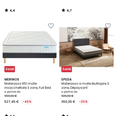
4,4
4,7
/
/
5
5
Saldi
Saldi
4,2
5
MERINOS
EPEDA
/ 5
/
Materasso 651 molle
Materasso a molle Multispire 3
5
insacchettate 3 zone, Full Bed
zone, Dépaysant
a partire da
a partire da
959,00 €
539,00 €
527,45 €
-45%
350,35 €
-35%