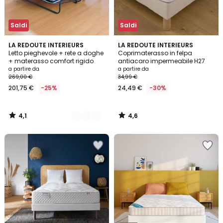
Saldi
Saldi
4,1
4,6
2
LA REDOUTE INTERIEURS
LA REDOUTE INTERIEURS
/ 5
/ 5
Letto pieghevole + rete a doghe
Coprimaterasso in felpa
Colori
+ materasso comfort rigido
antiacaro impermeabile H27
a partire da
a partire da
269,00 €
34,99 €
201,75 €
-25%
24,49 €
-30%
4,1
4,6
/
/
5
5