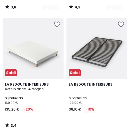
3,8
4,3
/
/
5
5
Saldi
Saldi
3,4
LA REDOUTE INTERIEURS
LA REDOUTE INTERIEURS
/ 5
Rete bianca 14 doghe
.
a partire da
a partire da
169,00 €
109,00 €
135,20 €
-20%
98,10 €
-10%
3,4
/