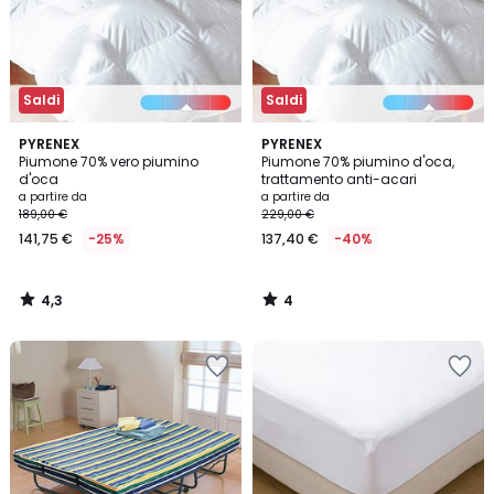
Saldi
Saldi
4,3
4
PYRENEX
PYRENEX
/ 5
/
Piumone 70% vero piumino
Piumone 70% piumino d'oca,
5
d'oca
trattamento anti-acari
a partire da
a partire da
189,00 €
229,00 €
141,75 €
-25%
137,40 €
-40%
4,3
4
/
/
5
5