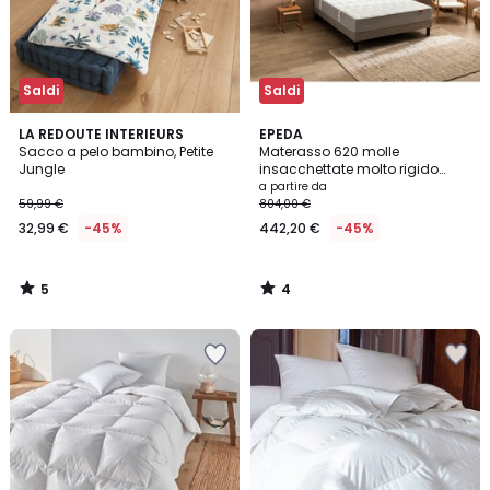
Saldi
Saldi
5
4
LA REDOUTE INTERIEURS
EPEDA
/
/
Sacco a pelo bambino, Petite
Materasso 620 molle
5
5
Jungle
insacchettate molto rigido
L'ailleurs
a partire da
59,99 €
804,00 €
32,99 €
-45%
442,20 €
-45%
5
4
/
/
5
5