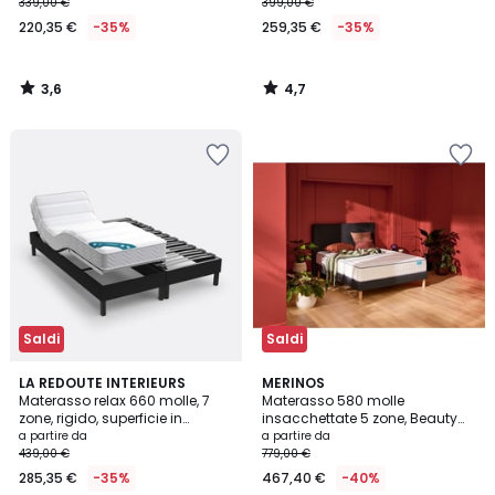
339,00 €
399,00 €
220,35 €
-35%
259,35 €
-35%
3,6
4,7
/
/
5
5
Saldi
Saldi
4,4
4,7
LA REDOUTE INTERIEURS
MERINOS
/ 5
/ 5
Materasso relax 660 molle, 7
Materasso 580 molle
zone, rigido, superficie in
insacchettate 5 zone, Beauty
memory foam
Bed
a partire da
a partire da
439,00 €
779,00 €
285,35 €
-35%
467,40 €
-40%