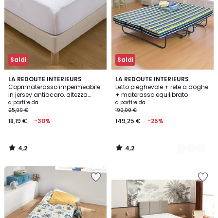
Saldi
Saldi
4,2
4,2
LA REDOUTE INTERIEURS
2
LA REDOUTE INTERIEURS
/ 5
/ 5
Coprimaterasso impermeabile
Letto pieghevole + rete a doghe
Colori
in jersey antiacaro, altezza
+ materasso equilibrato
massima 25 cm
a partire da
a partire da
25,99 €
199,00 €
18,19 €
-30%
149,25 €
-25%
4,2
4,2
/
/
5
5