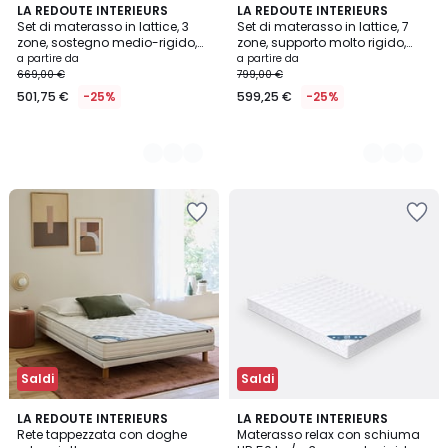
2
LA REDOUTE INTERIEURS
2
LA REDOUTE INTERIEURS
Set di materasso in lattice, 3
Set di materasso in lattice, 7
Colori
Colori
zone, sostegno medio-rigido,
zone, supporto molto rigido,
superficie tonificante + base
superficie tonificante e base
a partire da
a partire da
letto
letto
669,00 €
799,00 €
501,75 €
-25%
599,25 €
-25%
Saldi
Saldi
4,1
4,2
LA REDOUTE INTERIEURS
LA REDOUTE INTERIEURS
/ 5
/ 5
Rete tappezzata con doghe
Materasso relax con schiuma