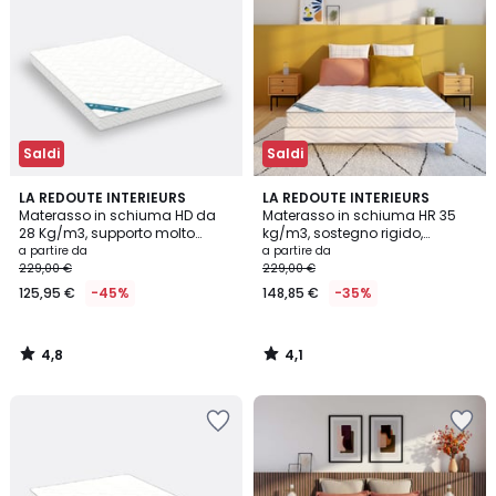
Saldi
Saldi
4,8
4,1
LA REDOUTE INTERIEURS
LA REDOUTE INTERIEURS
/ 5
/ 5
Materasso in schiuma HD da
Materasso in schiuma HR 35
28 Kg/m3, supporto molto
kg/m3, sostegno rigido,
rigido, superficie morbida
superficie morbida
a partire da
a partire da
229,00 €
229,00 €
125,95 €
-45%
148,85 €
-35%
4,8
4,1
/
/
5
5