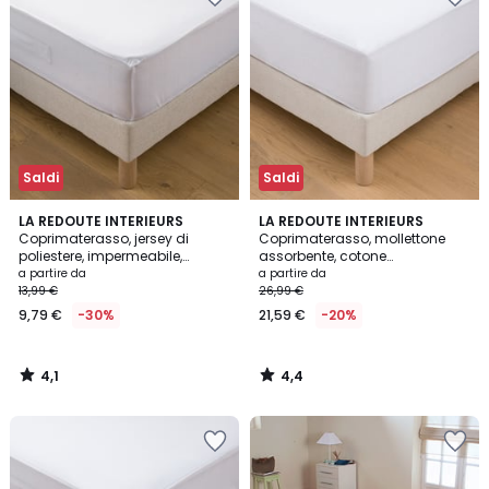
Saldi
Saldi
4,1
4,4
LA REDOUTE INTERIEURS
LA REDOUTE INTERIEURS
/ 5
/ 5
Coprimaterasso, jersey di
Coprimaterasso, mollettone
poliestere, impermeabile,
assorbente, cotone
altezza massima 20 cm
impermeabile, altezza
a partire da
a partire da
massima 22 cm
13,99 €
26,99 €
9,79 €
-30%
21,59 €
-20%
4,1
4,4
/
/
5
5