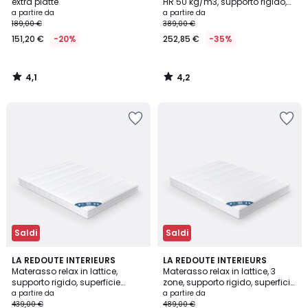
extra piatte
HR 50 kg/m3, supporto rigido,
superficie in memory foam
a partire da
a partire da
189,00 €
389,00 €
151,20 €
-20%
252,85 €
-35%
4,1
4,2
/
/
5
5
Saldi
Saldi
4,1
3,9
LA REDOUTE INTERIEURS
LA REDOUTE INTERIEURS
/ 5
/ 5
Materasso relax in lattice,
Materasso relax in lattice, 3
supporto rigido, superficie
zone, supporto rigido, superficie
morbida
morbida
a partire da
a partire da
439,00 €
489,00 €