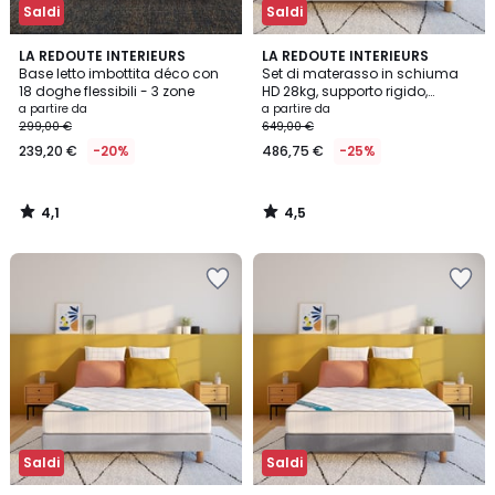
Saldi
Saldi
4,1
4,5
LA REDOUTE INTERIEURS
LA REDOUTE INTERIEURS
/ 5
/ 5
Base letto imbottita déco con
Set di materasso in schiuma
18 doghe flessibili - 3 zone
HD 28kg, supporto rigido,
superficie in memory foam +
a partire da
a partire da
base letto
299,00 €
649,00 €
239,20 €
-20%
486,75 €
-25%
4,1
4,5
/
/
5
5
Saldi
Saldi