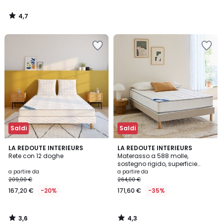
4,7
/
5
Saldi
Saldi
3,6
4,3
LA REDOUTE INTERIEURS
LA REDOUTE INTERIEURS
/ 5
/ 5
Rete con 12 doghe
Materasso a 588 molle,
sostegno rigido, superficie
morbida
a partire da
a partire da
209,00 €
264,00 €
167,20 €
-20%
171,60 €
-35%
3,6
4,3
/
/