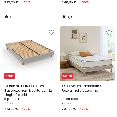
329,25 €
-25%
246,35 €
-35%
3
4,5
/
/
5
5
Saldi
Saldi
3,8
4,3
2
LA REDOUTE INTERIEURS
2
LA REDOUTE INTERIEURS
/ 5
/ 5
Base letto non rivestita con 22
Rete a molle boxspring
Colori
Colori
doghe flessibili
a partire da
a partire da
279,00 €
259,00 €
223,20 €
-20%
207,20 €
-20%