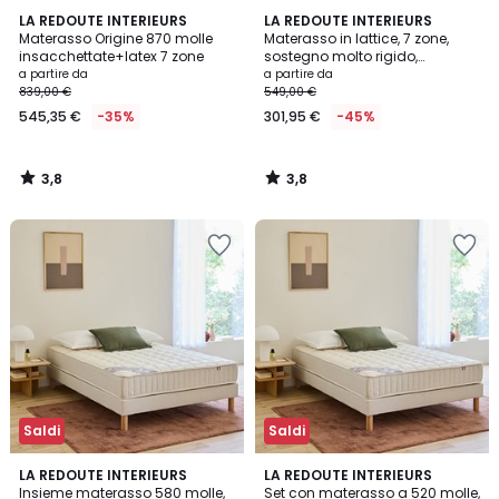
3,8
3,8
LA REDOUTE INTERIEURS
LA REDOUTE INTERIEURS
/ 5
/ 5
Materasso Origine 870 molle
Materasso in lattice, 7 zone,
insacchettate+latex 7 zone
sostegno molto rigido,
superficie tonificante
a partire da
a partire da
839,00 €
549,00 €
545,35 €
-35%
301,95 €
-45%
3,8
3,8
/
/
5
5
Saldi
Saldi
4,3
4,3
LA REDOUTE INTERIEURS
LA REDOUTE INTERIEURS
/ 5
/ 5
Insieme materasso 580 molle,
Set con materasso a 520 molle,