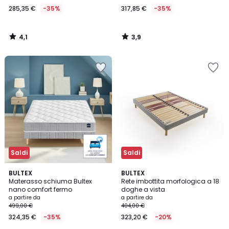
285,35 €
-35%
317,85 €
-35%
4,1
3,9
/
/
5
5
Saldi
Saldi
4,7
BULTEX
BULTEX
/ 5
Materasso schiuma Bultex
Rete imbottita morfologica a 18
nano comfort fermo
doghe a vista
a partire da
a partire da
499,00 €
404,00 €
324,35 €
-35%
323,20 €
-20%