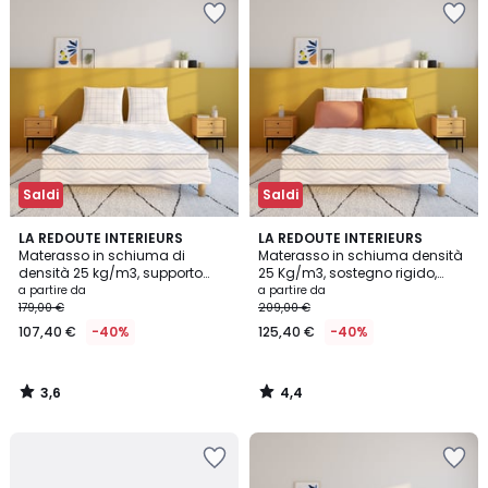
Saldi
Saldi
3,6
4,4
LA REDOUTE INTERIEURS
LA REDOUTE INTERIEURS
/ 5
/ 5
Materasso in schiuma di
Materasso in schiuma densità
densità 25 kg/m3, supporto
25 Kg/m3, sostegno rigido,
semi-rigido, superficie morbida
superficie morbida
a partire da
a partire da
179,00 €
209,00 €
107,40 €
-40%
125,40 €
-40%
3,6
4,4
/
/
5
5