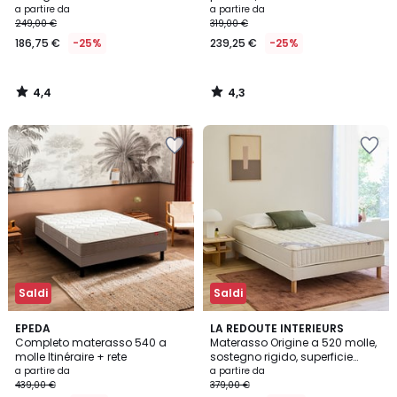
a partire da
a partire da
249,00 €
319,00 €
186,75 €
-25%
239,25 €
-25%
4,4
4,3
/
/
5
5
Saldi
Saldi
3
4,5
EPEDA
LA REDOUTE INTERIEURS
/
/ 5
Completo materasso 540 a
Materasso Origine a 520 molle,
5
molle Itinéraire + rete
sostegno rigido, superficie
morbida
a partire da
a partire da
439,00 €
379,00 €