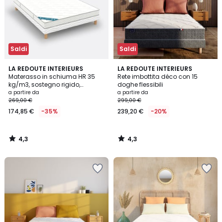
Saldi
Saldi
4,3
4,3
LA REDOUTE INTERIEURS
LA REDOUTE INTERIEURS
/ 5
/ 5
Materasso in schiuma HR 35
Rete imbottita déco con 15
kg/m3, sostegno rigido,
doghe flessibili
superficie morbida
a partire da
a partire da
269,00 €
299,00 €
174,85 €
-35%
239,20 €
-20%
4,3
4,3
/
/
5
5