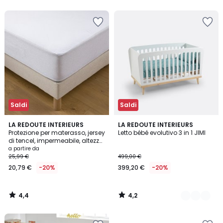
5
Saldi
Saldi
4,4
4,2
LA REDOUTE INTERIEURS
2
LA REDOUTE INTERIEURS
/ 5
/ 5
Protezione per materasso, jersey
Letto bébé evolutivo 3 in 1 JIMI
Colori
di tencel, impermeabile, altezza
massima 25 cm
a partire da
25,99 €
499,00 €
20,79 €
-20%
399,20 €
-20%
4,4
4,2
/
/
5
5